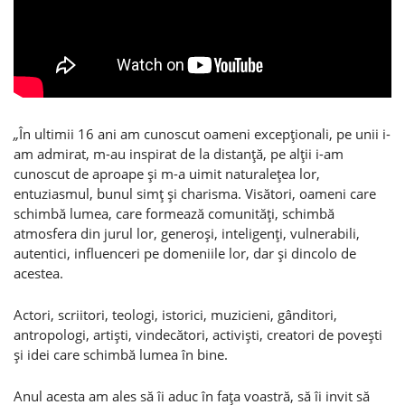
„
În ultimii 16 ani am cunoscut oameni excepţionali, pe unii i-
am admirat, m-au inspirat de la distanţă, pe alţii i-am
cunoscut de aproape şi m-a uimit naturaleţea lor,
entuziasmul, bunul simţ şi charisma. Visători, oameni care
schimbă lumea, care formează comunităţi, schimbă
atmosfera din jurul lor, generoşi, inteligenţi, vulnerabili,
autentici, influenceri pe domeniile lor, dar şi dincolo de
acestea.
Actori, scriitori, teologi, istorici, muzicieni, gânditori,
antropologi, artişti, vindecători, activişti, creatori de poveşti
şi idei care schimbă lumea în bine.
Anul acesta am ales să îi aduc în faţa voastră, să îi invit să