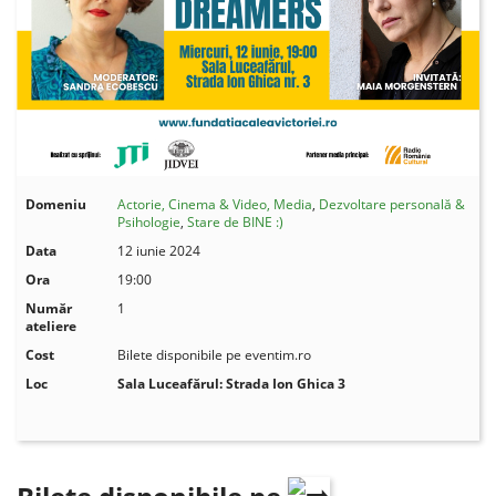
Domeniu
Actorie, Cinema & Video, Media
,
Dezvoltare personală &
Psihologie
,
Stare de BINE :)
Data
12 iunie 2024
Ora
19:00
Număr
1
ateliere
Cost
Bilete disponibile pe eventim.ro
Loc
Sala Luceafărul: Strada Ion Ghica 3