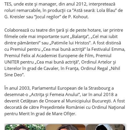
TES, unde este şi manager, din anul 2012, interpretează
roluri remarcabile, în producţii ca ”Astă seară: Lola Blau” de
G. Kreisler sau ”Jocul regilor” de P. Kohout.
Colaborează cu teatre din ţară şi de peste hotare, iar printre
filmele cele mai importante sunt „Balanţa”, „Cel mai iubit
dintre pământeni” sau „Patimile lui Hristos”. A fost distinsă
cu Premiul pentru „Cea mai bună actriţă” la Festivalul Emma,
Premiul Felix al Academiei Europene de Film, Premiul
UNITER pentru „Cea mai bună actriţă”, Ordinul Artelor şi
Literelor în grad de Cavaler, în Franţa, Ordinul Regal „Nihil
Sine Deo”.
În anul 2003, Parlamentul European de la Strasbourg a
desemnat-o „Actriţa şi Femeia Anului”, iar în anul 2018 a
devenit Cetăţean de Onoare al Municipiului Bucureşti. A fost
decorată de către Preşedintele României cu Ordinul Naţional
pentru Merit în grad de Mare Ofiţer.