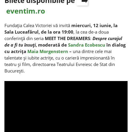
Bilete disponibile pe
eventim.ro
Fundaţia Calea Victoriei vă invită
miercuri, 12 iunie, la
Sala Luceafărul, de la ora 19:00
, la cea de-a doua
conferinţă din seria
MEET THE DREAMERS
:
Despre curajul
de a fi tu
însuţi
, moderată de
Sandra Ecobescu
în dialog
cu actriţa
Maia Morgenstern
–
una dintre cele mai
talentate şi iubite actriţe, cu o carieră impresionantă în
teatru şi film, directoarea Teatrului Evreiesc de Stat din
Bucureşti.