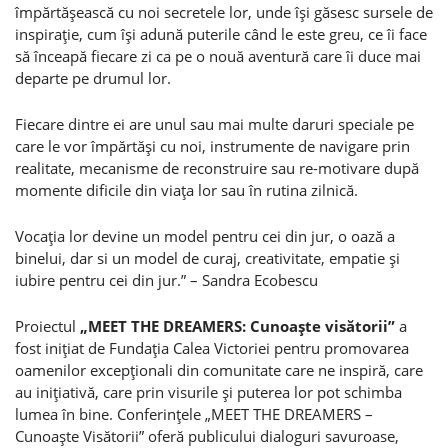
împărtăşească cu noi secretele lor, unde îşi găsesc sursele de
inspiraţie, cum îşi adună puterile când le este greu, ce îi face
să înceapă fiecare zi ca pe o nouă aventură care îi duce mai
departe pe drumul lor.
Fiecare dintre ei are unul sau mai multe daruri speciale pe
care le vor împărtăşi cu noi, instrumente de navigare prin
realitate, mecanisme de reconstruire sau re-motivare după
momente dificile din viaţa lor sau în rutina zilnică.
Vocaţia lor devine un model pentru cei din jur, o oază a
binelui, dar si un model de curaj, creativitate, empatie şi
iubire pentru cei din jur.” – Sandra Ecobescu
Proiectul
„MEET THE DREAMERS: Cunoaşte visătorii”
a
fost iniţiat de Fundaţia Calea Victoriei pentru promovarea
oamenilor excepţionali din comunitate care ne inspiră, care
au iniţiativă, care prin visurile şi puterea lor pot schimba
lumea în bine. Conferinţele „MEET THE DREAMERS –
Cunoaşte Visătorii” oferă publicului dialoguri savuroase,