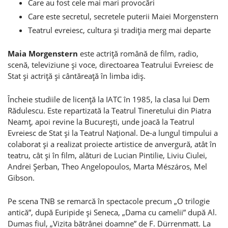
Care au fost cele mai mari provocări
Care este secretul, secretele puterii Maiei Morgenstern
Teatrul evreiesc, cultura şi tradiţia merg mai departe
Maia Morgenstern
este actriţă română de film, radio,
scenă, televiziune şi voce, directoarea Teatrului Evreiesc de
Stat şi actriţă şi cântăreaţă în limba idiş.
Încheie studiile de licenţă la IATC în 1985, la clasa lui Dem
Rădulescu. Este repartizată la Teatrul Tineretului din Piatra
Neamţ, apoi revine la Bucureşti, unde joacă la Teatrul
Evreiesc de Stat şi la Teatrul Naţional. De-a lungul timpului a
colaborat şi a realizat proiecte artistice de anvergură, atât în
teatru, cât şi în film, alături de Lucian Pintilie, Liviu Ciulei,
Andrei Şerban, Theo Angelopoulos, Marta Mészáros, Mel
Gibson.
Pe scena TNB se remarcă în spectacole precum „O trilogie
antică”, după Euripide şi Seneca, „Dama cu camelii” după Al.
Dumas fiul, „Vizita bătrânei doamne” de F. Dürrenmatt. La