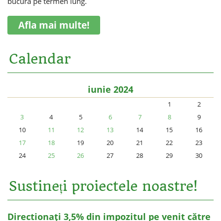
bucura pe termen lung.
Afla mai multe!
Calendar
iunie 2024
1
2
3
4
5
6
7
8
9
10
11
12
13
14
15
16
17
18
19
20
21
22
23
24
25
26
27
28
29
30
Sustineți proiectele noastre!
Directionați 3,5% din impozitul pe venit către