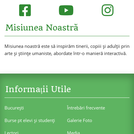
Misiunea Noastră
Misiunea noastră este să inspirăm tinerii, copiii și adulții prin
arte și științe umaniste, abordate într-o manieră interactivă.
Informații Utile
Bucureşti
Întrebări frecvente
Burse pt elevi şi studenţi
Galerie Foto
Lectori
Media