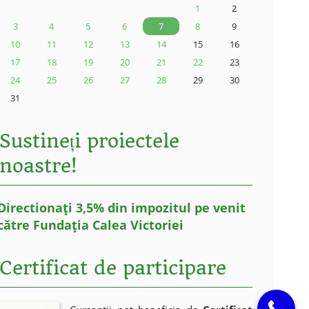
1
2
3
4
5
6
7
8
9
10
11
12
13
14
15
16
17
18
19
20
21
22
23
24
25
26
27
28
29
30
31
Sustineți proiectele
noastre!
Directionați 3,5% din impozitul pe venit
către Fundația Calea Victoriei
Certificat de participare