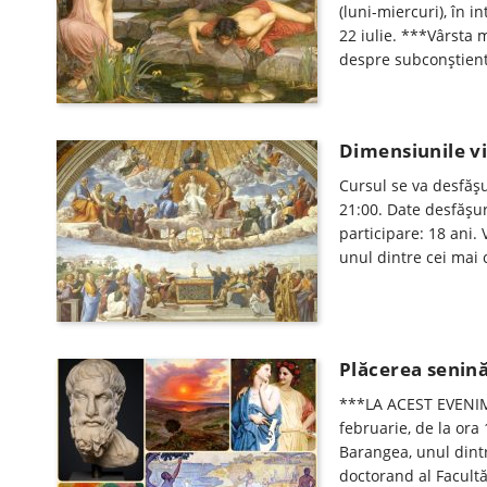
(luni-miercuri), în i
22 iulie. ***Vârsta 
despre subconștient
Dimensiunile vie
Cursul se va desfăşu
21:00. Date desfăşur
participare: 18 ani.
unul dintre cei mai c
Plăcerea senină 
***LA ACEST EVENIM
februarie, de la ora
Barangea, unul dintre
doctorand al Facultăţ