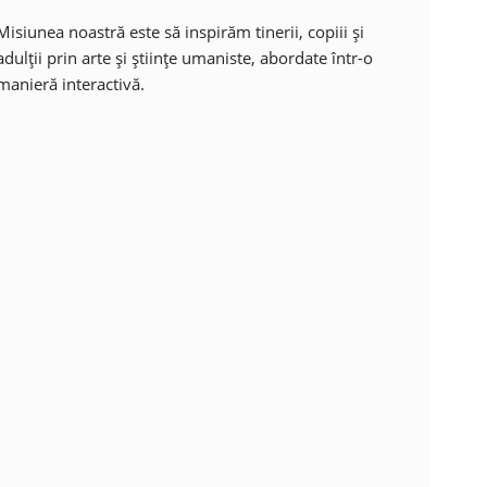
Misiunea noastră este să inspirăm tinerii, copiii și
adulții prin arte și științe umaniste, abordate într-o
manieră interactivă.