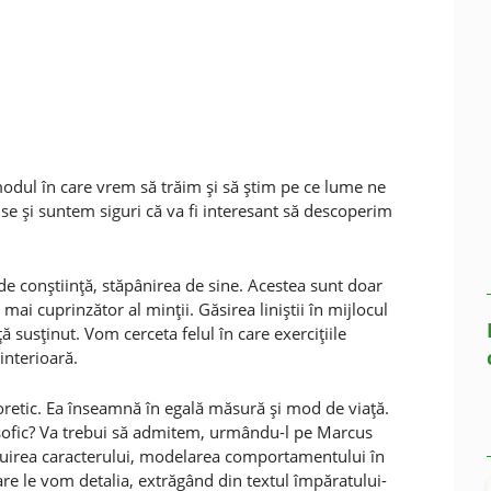
 modul în care vrem să trăim şi să ştim pe ce lume ne
ense şi suntem siguri că va fi interesant să descoperim
e conştiinţă, stăpânirea de sine. Acestea sunt doar
ai cuprinzător al minţii. Găsirea liniştii în mijlocul
 susţinut. Vom cerceta felul în care exerciţiile
interioară.
eoretic. Ea înseamnă în egală măsură şi mod de viaţă.
osofic? Va trebui să admitem, urmându-l pe Marcus
uirea caracterului, modelarea comportamentului în
are le vom detalia, extrăgând din textul împăratului-