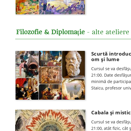
Filozofie & Diplomație
- alte atelier
Scurtă introduc
om și lume
Cursul se va desfăşu
21:00. Date desfăşur
minimă de participar
Staicu, profesor univ
Cabala și mistic
Cursul se va desfăşur
21:00, atât fizic, câ