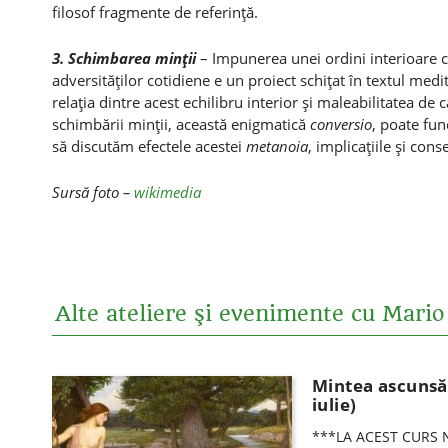
filosof fragmente de referinţă.
3. Schimbarea minţii
– Impunerea unei ordini interioare ca
adversităţilor cotidiene e un proiect schiţat în textul med
relaţia dintre acest echilibru interior şi maleabilitatea de ca
schimbării minţii, această enigmatică
conversio
, poate fun
să discutăm efectele acestei
metanoia
, implicaţiile şi cons
Sursă foto –
wikimedia
Alte ateliere şi evenimente cu Mari
Mintea ascunsă 
iulie)
***LA ACEST CURS N