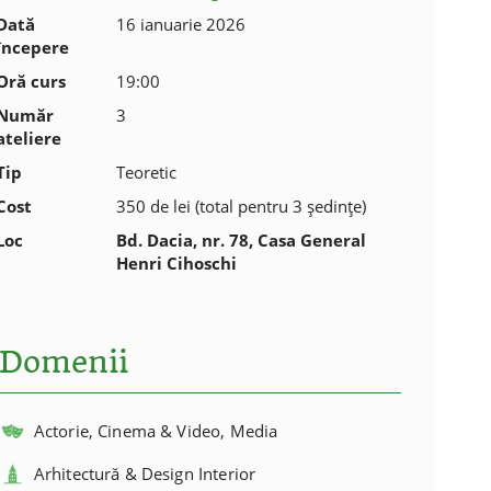
Dată
16 ianuarie 2026
începere
Oră curs
19:00
Număr
3
ateliere
Tip
Teoretic
Cost
350 de lei (total pentru 3 ședințe)
Loc
Bd. Dacia, nr. 78, Casa General
Henri Cihoschi
Domenii
Actorie, Cinema & Video, Media
Arhitectură & Design Interior