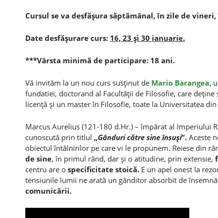
Cursul se va desfăşura săptămânal, în zile de vineri, 
Date desfăşurare curs:
16, 23 şi 30 ianuarie.
***Vârsta minimă de participare: 18 ani.
Vă invităm la un nou curs susţinut de
Mario Barangea,
un
fundatiei, doctorand al Facultăţii de Filosofie, care deţine ş
licenţă şi un master în Filosofie, toate la Universitatea din
Marcus Aurelius (121-180 d.Hr.) – împărat al Imperiului Ro
cunoscută prin titlul
„
G
ânduri către sine însuşi
”.
Aceste no
obiectul întâlnirilor pe care vi le propunem. Reiese din r
de sine
, în primul rând, dar şi o atitudine, prin extensie,
centru are o
specificitate stoică.
E un apel onest la rezona
tensiunile lumii ne arată un gânditor absorbit de însemn
comunicării.