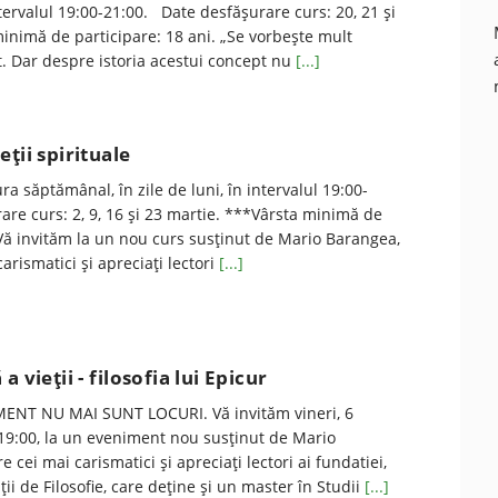
ntervalul 19:00-21:00. Date desfăşurare curs: 20, 21 și
minimă de participare: 18 ani. „Se vorbește mult
. Dar despre istoria acestui concept nu
[...]
ții spirituale
ra săptămânal, în zile de luni, în intervalul 19:00-
are curs: 2, 9, 16 și 23 martie. ***Vârsta minimă de
 Vă invităm la un nou curs susţinut de Mario Barangea,
arismatici şi apreciaţi lectori
[...]
a vieții - filosofia lui Epicur
ENT NU MAI SUNT LOCURI. Vă invităm vineri, 6
 19:00, la un eveniment nou susţinut de Mario
 cei mai carismatici şi apreciaţi lectori ai fundatiei,
ii de Filosofie, care deţine şi un master în Studii
[...]