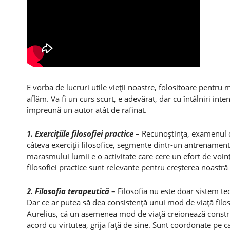
E vorba de lucruri utile vieţii noastre, folositoare pentru
aflăm. Va fi un curs scurt, e adevărat, dar cu întâlniri int
împreună un autor atât de rafinat.
1. Exerciţiile filosofiei practice
– Recunoştinţa, examenul d
câteva exerciţii filosofice, segmente dintr-un antrenament m
marasmului lumii e o activitate care cere un efort de voinţă
filosofiei practice sunt relevante pentru creşterea noastră 
2. Filosofia terapeutică
– Filosofia nu este doar sistem t
Dar ce ar putea să dea consistenţă unui mod de viaţă fil
Aurelius, că un asemenea mod de viaţă creionează constr
acord cu virtutea, grija faţă de sine. Sunt coordonate pe c