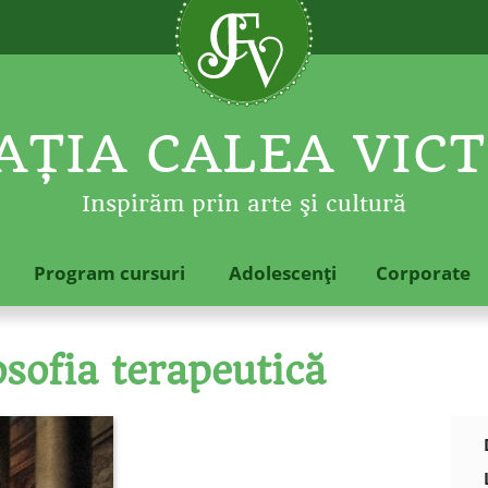
ŢIA CALEA VICT
Inspirăm prin arte şi cultură
Program cursuri
Adolescenţi
Corporate
osofia terapeutică