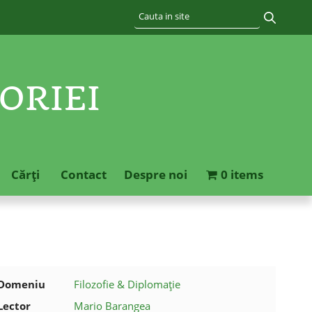
ORIEI
Cărţi
Contact
Despre noi
0 items
Domeniu
Filozofie & Diplomație
Lector
Mario Barangea