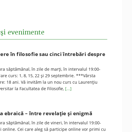
e şi evenimente
ere în filosofie sau cinci întrebări despre
ra săptămânal, în zile de marţi, în intervalul 19:00-
are curs: 1, 8, 15, 22 și 29 septembrie. ***Vârsta
e: 18 ani. Vă invităm la un nou curs cu Laurențiu
ersitar la Facultatea de Filosofie,
[...]
a ebraică – între revelație și enigmă
a săptămânal, în zile de vineri, în intervalul 19:00-
t şi online. Cei care aleg să participe online vor primi cu