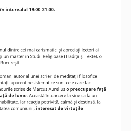
în intervalul 19:00-21:00.
ul dintre cei mai carismatici şi apreciaţi lectori ai
i un master în Studii Religioase (Tradiţii şi Texte), o
 Bucureşti.
man, autor al unei scrieri de meditaţii filosofice
taţii aparent nesistematice sunt cele care fac
ândurile scrise de Marcus Aurelius
o preocupare faţă
faţă de lume
. Această întoarcere la sine ca la un
bilitate. Iar reacţia potrivită, calmă şi destinsă, la
ătatea comuniunii,
interesat de virtuţile