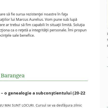
re să fie sursa rezistenţei noastre în faţa
itaţiilor lui Marcus Aurelius. Vom pune sub lupă
re ar trebui să fim capabili în situaţii limită. Soluţia
cţiona ca o reţetă a integrităţii personale. Îmi propun
ecinţele sale benefice.
o Barangea
– o genealogie a subconștientului (20-22
U MAI SUNT LOCURI. Cursul se va desfăşura zilnic