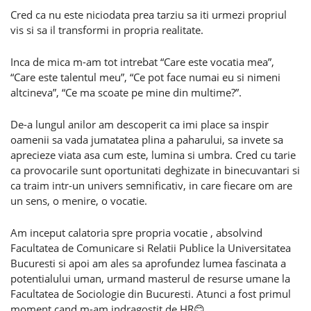
Cred ca nu este niciodata prea tarziu sa iti urmezi propriul
vis si sa il transformi in propria realitate.
Inca de mica m-am tot intrebat “Care este vocatia mea”,
“Care este talentul meu”, “Ce pot face numai eu si nimeni
altcineva”, “Ce ma scoate pe mine din multime?”.
De-a lungul anilor am descoperit ca imi place sa inspir
oamenii sa vada jumatatea plina a paharului, sa invete sa
aprecieze viata asa cum este, lumina si umbra. Cred cu tarie
ca provocarile sunt oportunitati deghizate in binecuvantari si
ca traim intr-un univers semnificativ, in care fiecare om are
un sens, o menire, o vocatie.
Am inceput calatoria spre propria vocatie , absolvind
Facultatea de Comunicare si Relatii Publice la Universitatea
Bucuresti si apoi am ales sa aprofundez lumea fascinata a
potentialului uman, urmand masterul de resurse umane la
Facultatea de Sociologie din Bucuresti. Atunci a fost primul
moment cand m-am indragostit de HR😊.