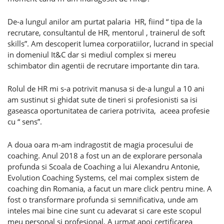
De-a lungul anilor am purtat palaria HR, fiind “ tipa de la
recrutare, consultantul de HR, mentorul , trainerul de soft
skills”. Am descoperit lumea corporatiilor, lucrand in special
in domeniul It&C dar si mediul complex si mereu
schimbator din agentii de recrutare importante din tara.
Rolul de HR mi s-a potrivit manusa si de-a lungul a 10 ani
am sustinut si ghidat sute de tineri si profesionisti sa isi
gaseasca oportunitatea de cariera potrivita, aceea profesie
cu “ sens”.
A doua oara m-am indragostit de magia procesului de
coaching. Anul 2018 a fost un an de explorare personala
profunda si Scoala de Coaching a lui Alexandru Antonie,
Evolution Coaching Systems, cel mai complex sistem de
coaching din Romania, a facut un mare click pentru mine. A
fost o transformare profunda si semnificativa, unde am
inteles mai bine cine sunt cu adevarat si care este scopul
meu personal si profesional. A urmat apoi certificarea