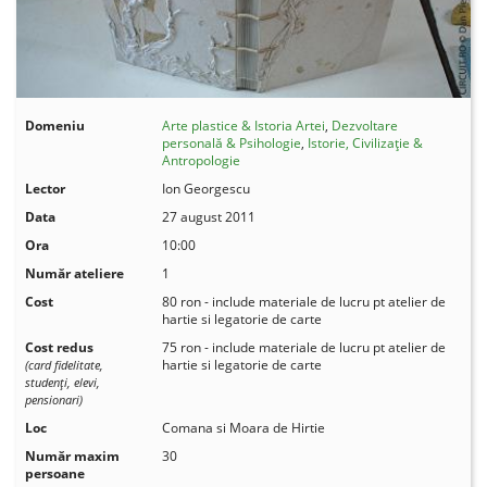
Domeniu
Arte plastice & Istoria Artei
,
Dezvoltare
personală & Psihologie
,
Istorie, Civilizație &
Antropologie
Lector
Ion Georgescu
Data
27 august 2011
Ora
10:00
Număr ateliere
1
Cost
80 ron - include materiale de lucru pt atelier de
hartie si legatorie de carte
Cost redus
75 ron - include materiale de lucru pt atelier de
hartie si legatorie de carte
(card fidelitate,
studenţi, elevi,
pensionari)
Loc
Comana si Moara de Hirtie
Număr maxim
30
persoane