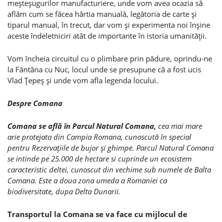
meşteşugurilor manufacturiere, unde vom avea ocazia să
aflăm cum se făcea hârtia manuală, legătoria de carte şi
tiparul manual, în trecut, dar vom şi experimenta noi înşine
aceste îndeletniciri atât de importante în istoria umanităţii.
Vom încheia circuitul cu o plimbare prin pădure, oprindu-ne
la Fântâna cu Nuc, locul unde se presupune că a fost ucis
Vlad Ţepeş şi unde vom afla legenda locului.
Despre Comana
Comana se află în Parcul Natural Comana
,
cea mai mare
arie protejata din Campia Romana, cunoscută în special
pentru Rezervaţiile de bujor şi ghimpe. Parcul Natural Comana
se intinde pe 25.000 de hectare si cuprinde un ecosistem
caracteristic deltei, cunoscut din vechime sub numele de Balta
Comana. Este a doua zona umeda a Romaniei ca
biodiversitate, dupa Delta Dunarii.
Transportul la Comana se va face cu mijlocul de