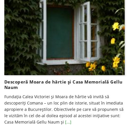
Descoperă Moara de hârtie şi Casa Memorială Gellu
Naum
Fundaţia Calea Victoriei şi Moara de hârtie vă invită să
descoperiţi Comana – un loc plin de istorie, situat în imediata
apropiere a Bucureştilor. Obiectivele pe care vă propunem să
le vizităm în cel de-al doilea episod al acestei iniţiative sunt:
Casa Memorială Gellu Naum şi
[...]