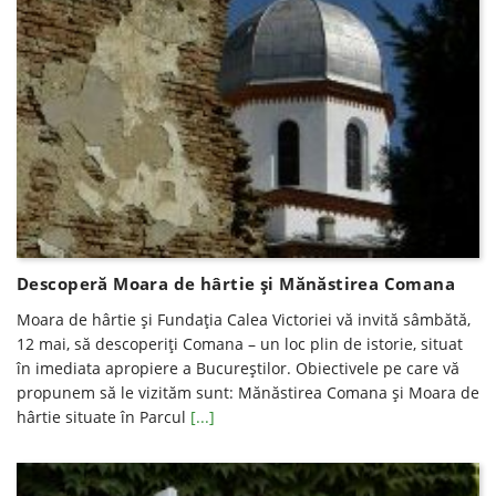
Descoperă Moara de hârtie și Mănăstirea Comana
Moara de hârtie şi Fundaţia Calea Victoriei vă invită sâmbătă,
12 mai, să descoperiţi Comana – un loc plin de istorie, situat
în imediata apropiere a Bucureştilor. Obiectivele pe care vă
propunem să le vizităm sunt: Mănăstirea Comana și Moara de
hârtie situate în Parcul
[...]