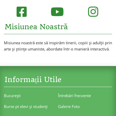
Misiunea Noastră
Misiunea noastră este să inspirăm tinerii, copiii și adulții prin
arte și științe umaniste, abordate într-o manieră interactivă.
Informații Utile
Bucureşti
Întrebări frecvente
Burse pt elevi şi studenţi
Galerie Foto