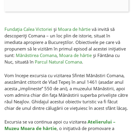
Fundaţia Calea Victoriei
şi
Moara de hârtie
vă invită să
descoperiţi Comana – un loc plin de istorie, situat în
imediata apropiere a Bucureştilor. Obiectivele pe care vă
propunem să le vizităm în primul episod al acestei iniţiative
sunt:
Mănăstirea Comana
,
Moara de hârtie
şi Fântâna cu
Nuc, situată în
Parcul Natural Comana
.
Vom începe excursia cu vizitarea Sfintei Mănăstiri Comana,
asezământ ctitorit de Vlad Tepeş în anul 1461 (asadar anul
acesta „implineste” 550 de ani), a muzeului Mănăstirii, apoi
vom admira chiar din faţa Mănăstirii superba privelişte către
râul Neajlov. Ghidajul acestui obiectiv turistic va fi făcut
chiar de unul dintre călugării ce vieţuiesc în acest sfânt lăcaş.
Excursia se va continua apoi cu vizitarea
Atelierului –
Muzeu Moara de hârtie
, o iniţiativă de promovare a