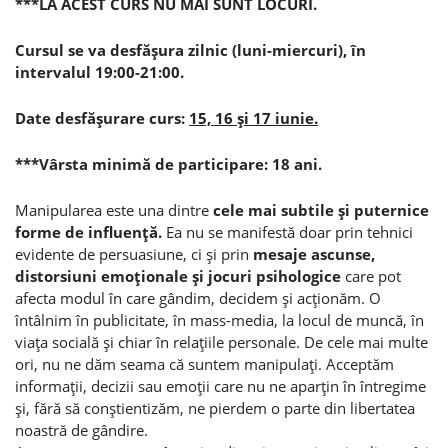
***LA ACEST CURS NU MAI SUNT LOCURI.
Cursul se va desfăşura zilnic (luni-miercuri), în
intervalul 19:00-21:00.
Date desfăşurare curs:
15, 16 şi 17 iunie.
***Vârsta minimă de participare: 18 ani.
Manipularea este una dintre
cele mai subtile şi puternice
forme de influenţă.
Ea nu se manifestă doar prin tehnici
evidente de persuasiune, ci şi prin
mesaje ascunse,
distorsiuni emoţionale şi jocuri psihologice
care pot
afecta modul în care gândim, decidem şi acţionăm. O
întâlnim în publicitate, în mass-media, la locul de muncă, în
viaţa socială şi chiar în relaţiile personale. De cele mai multe
ori, nu ne dăm seama că suntem manipulaţi. Acceptăm
informaţii, decizii sau emoţii care nu ne aparţin în întregime
şi, fără să conştientizăm, ne pierdem o parte din libertatea
noastră de gândire.