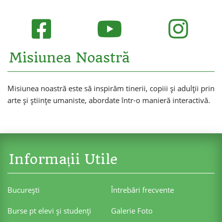
Misiunea Noastră
Misiunea noastră este să inspirăm tinerii, copiii și adulții prin
arte și științe umaniste, abordate într-o manieră interactivă.
Informații Utile
Bucureşti
Întrebări frecvente
Burse pt elevi şi studenţi
Galerie Foto