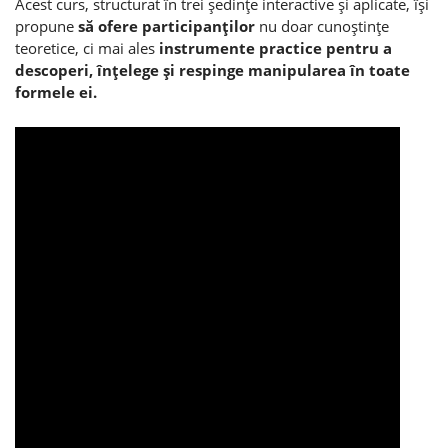
Acest curs, structurat în trei şedinţe interactive şi aplicate, îşi
propune
să ofere participanţilor
nu doar cunoştinţe
teoretice, ci mai ales
instrumente practice pentru a
descoperi, înţelege şi respinge manipularea în toate
formele ei.