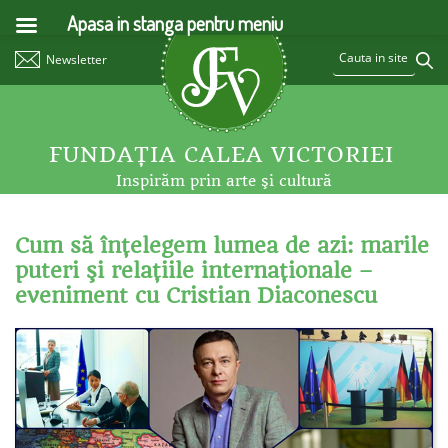
Apasa in stanga pentru meniu
Newsletter
FUNDAŢIA CALEA VICTORIEI
Inspirăm prin arte şi cultură
Cum să înţelegem lumea de azi: marile
puteri şi relaţiile internaţionale –
eveniment cu Cristian Diaconescu