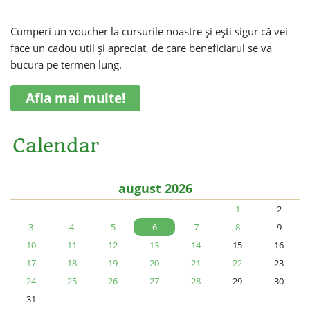
Cumperi un voucher la cursurile noastre și ești sigur că vei
face un cadou util și apreciat, de care beneficiarul se va
bucura pe termen lung.
Afla mai multe!
Calendar
august 2026
1
2
3
4
5
6
7
8
9
10
11
12
13
14
15
16
17
18
19
20
21
22
23
24
25
26
27
28
29
30
31