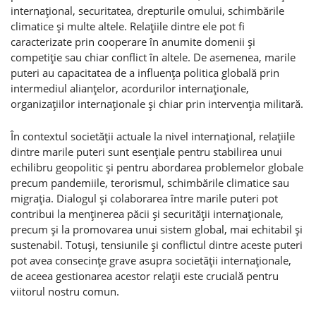
internaţional, securitatea, drepturile omului, schimbările
climatice şi multe altele. Relaţiile dintre ele pot fi
caracterizate prin cooperare în anumite domenii şi
competiţie sau chiar conflict în altele. De asemenea, marile
puteri au capacitatea de a influenţa politica globală prin
intermediul alianţelor, acordurilor internaţionale,
organizaţiilor internaţionale şi chiar prin intervenţia militară.
În contextul societăţii actuale la nivel internaţional, relaţiile
dintre marile puteri sunt esenţiale pentru stabilirea unui
echilibru geopolitic şi pentru abordarea problemelor globale
precum pandemiile, terorismul, schimbările climatice sau
migraţia. Dialogul şi colaborarea între marile puteri pot
contribui la menţinerea păcii şi securităţii internaţionale,
precum şi la promovarea unui sistem global, mai echitabil şi
sustenabil. Totuşi, tensiunile şi conflictul dintre aceste puteri
pot avea consecinţe grave asupra societăţii internaţionale,
de aceea gestionarea acestor relaţii este crucială pentru
viitorul nostru comun.