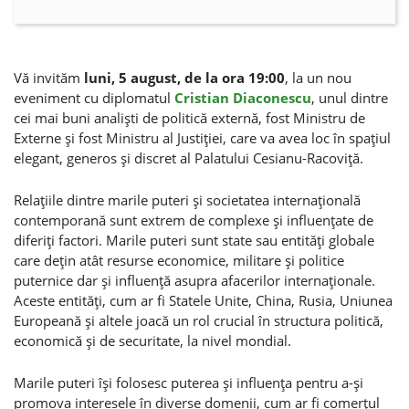
Vă invităm
luni, 5 august, de la ora 19:00
, la un nou
eveniment cu diplomatul
Cristian Diaconescu
, unul dintre
cei mai buni analişti de politică externă, fost Ministru de
Externe şi fost Ministru al Justiţiei, care va avea loc în spaţiul
elegant, generos şi discret al Palatului Cesianu-Racoviţă.
Relaţiile dintre marile puteri şi societatea internaţională
contemporană sunt extrem de complexe şi influenţate de
diferiţi factori. Marile puteri sunt state sau entităţi globale
care deţin atât resurse economice, militare şi politice
puternice dar şi influenţă asupra afacerilor internaţionale.
Aceste entităţi, cum ar fi Statele Unite, China, Rusia, Uniunea
Europeană şi altele joacă un rol crucial în structura politică,
economică şi de securitate, la nivel mondial.
Marile puteri îşi folosesc puterea şi influenţa pentru a-şi
promova interesele în diverse domenii, cum ar fi comerţul