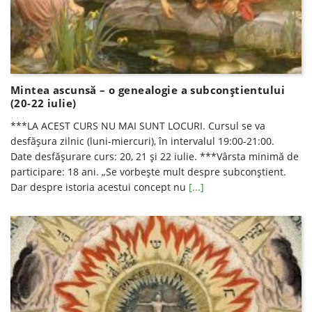
Mintea ascunsă – o genealogie a subconștientului
(20-22 iulie)
***LA ACEST CURS NU MAI SUNT LOCURI. Cursul se va
desfăşura zilnic (luni-miercuri), în intervalul 19:00-21:00.
Date desfăşurare curs: 20, 21 și 22 iulie. ***Vârsta minimă de
participare: 18 ani. „Se vorbește mult despre subconștient.
Dar despre istoria acestui concept nu
[...]