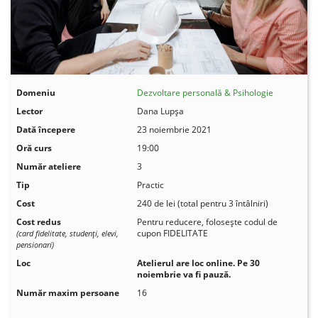
Domeniu
Dezvoltare personală & Psihologie
Lector
Dana Lupșa
Dată începere
23 noiembrie 2021
Oră curs
19:00
Număr ateliere
3
Tip
Practic
Cost
240 de lei (total pentru 3 întâlniri)
Cost redus
Pentru reducere, folosește codul de
cupon FIDELITATE
(card fidelitate, studenţi, elevi,
pensionari)
Loc
Atelierul are loc online. Pe 30
noiembrie va fi pauză.
Număr maxim persoane
16