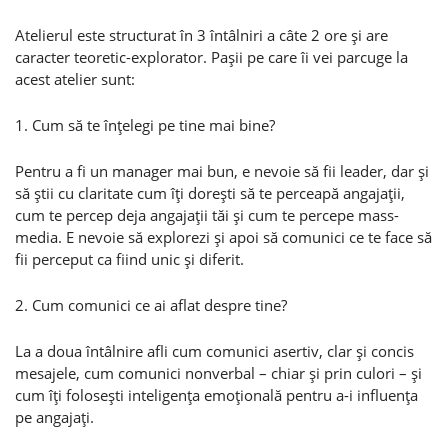
Atelierul este structurat în 3 întâlniri a câte 2 ore şi are
caracter teoretic-explorator. Paşii pe care îi vei parcuge la
acest atelier sunt:
1. Cum să te înţelegi pe tine mai bine?
Pentru a fi un manager mai bun, e nevoie să fii leader, dar şi
să ştii cu claritate cum îţi doreşti să te perceapă angajaţii,
cum te percep deja angajaţii tăi şi cum te percepe mass-
media. E nevoie să explorezi şi apoi să comunici ce te face să
fii perceput ca fiind unic şi diferit.
2. Cum comunici ce ai aflat despre tine?
La a doua întâlnire afli cum comunici asertiv, clar şi concis
mesajele, cum comunici nonverbal – chiar şi prin culori – şi
cum îţi foloseşti inteligenţa emoţională pentru a-i influenţa
pe angajaţi.