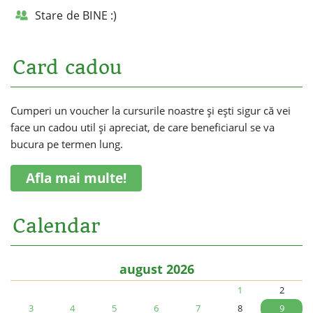
Stare de BINE :)
Card cadou
Cumperi un voucher la cursurile noastre și ești sigur că vei
face un cadou util și apreciat, de care beneficiarul se va
bucura pe termen lung.
Afla mai multe!
Calendar
august 2026
1
2
3
4
5
6
7
8
9