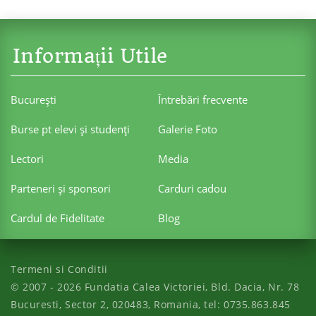
Informații Utile
Bucureşti
Întrebări frecvente
Burse pt elevi şi studenţi
Galerie Foto
Lectori
Media
Parteneri şi sponsori
Carduri cadou
Cardul de Fidelitate
Blog
Termeni si Conditii
© 2007 - 2026
Fundatia Calea Victoriei
,
Bld. Dacia, Nr. 78
Bucuresti
,
Sector 2
,
020483
,
Romania
, tel:
0735.863.845