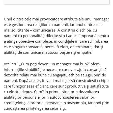
Unul dintre cele mai provocatoare atribute ale unui manager
este gestionarea relaţiilor cu oamenii, iar unul dintre cele
mai solicitante – comunicarea. A construi o echipă, cu
oameni cu personalităţi diferite şi a-i aduce împreună pentru
a atinge obiective complexe, în condiţiile în care schimbarea
este singura constantă, necesită efort, determinare, dar şi
abilităţi de comunicare, autocunoaştere şi empatie.
Atelierul „Cum poţi deveni un manager mai bun?” oferă
informaţiile şi abilităţile necesare care vor ajuta cursanţii să
dezvolte relaţii mai bune cu angajaţi, echipe sau grupuri de
oameni. După atelier, îţi va fi mai uşor să construieşti echipe
care funcţionează eficient, care sunt productive şi satisfăcute
cu efortul depus. Cum? În primul rând prin dezvoltarea
abilităţilor personale, prin autocunoaşterea valorilor,
credinţelor şi a propriei persoane în anasamblu, iar apoi prin
cunoaşterea şi înţelegerea celorlalţi.