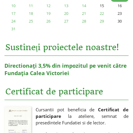
10
11
12
13
14
15
16
17
18
19
20
21
22
23
24
25
26
27
28
29
30
31
Sustineți proiectele noastre!
Directionați 3,5% din impozitul pe venit către
Fundația Calea Victoriei
Certificat de participare
Cursantii pot beneficia de
Certificat de
participare
la ateliere, semnat de
presedintele Fundatiei si de lector.