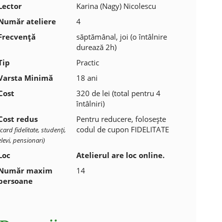
Lector
Karina (Nagy) Nicolescu
Număr ateliere
4
Frecvenţă
săptămânal, joi (o întâlnire
durează 2h)
Tip
Practic
Varsta Minimă
18 ani
Cost
320 de lei (total pentru 4
întâlniri)
Cost redus
Pentru reducere, folosește
codul de cupon FIDELITATE
(card fidelitate, studenţi,
elevi, pensionari)
Loc
Atelierul are loc online.
Număr maxim
14
persoane