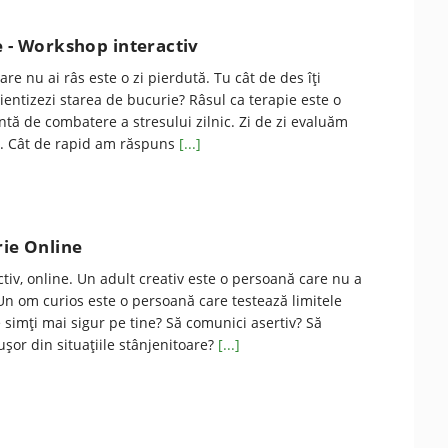
e - Workshop interactiv
are nu ai râs este o zi pierdută. Tu cât de des îți
tientizezi starea de bucurie? Râsul ca terapie este o
ntă de combatere a stresului zilnic. Zi de zi evaluăm
i. Cât de rapid am răspuns
[...]
rie Online
ctiv, online. Un adult creativ este o persoană care nu a
 Un om curios este o persoană care testează limitele
e simți mai sigur pe tine? Să comunici asertiv? Să
ușor din situațiile stânjenitoare?
[...]