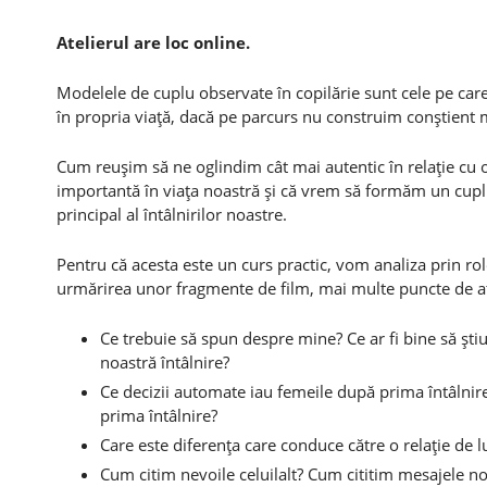
Atelierul are loc online.
Modelele de cuplu observate în copilărie sunt cele pe car
în propria viaţă, dacă pe parcurs nu construim conştient 
Cum reuşim să ne oglindim cât mai autentic în relaţie cu
importantă în viaţa noastră şi că vrem să formăm un cuplu
principal al întâlnirilor noastre.
Pentru că acesta este un curs practic, vom analiza prin rolep
urmărirea unor fragmente de film, mai multe puncte de atr
Ce trebuie să spun despre mine? Ce ar fi bine să şti
noastră întâlnire?
Ce decizii automate iau femeile după prima întâlnire? 
prima întâlnire?
Care este diferenţa care conduce către o relaţie de l
Cum citim nevoile celuilalt? Cum cititim mesajele non