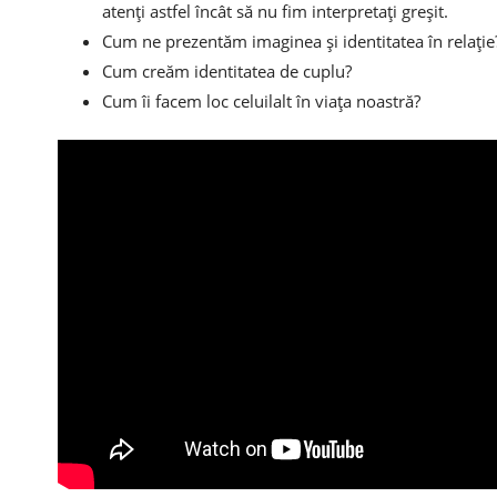
atenţi astfel încât să nu fim interpretaţi greşit.
Cum ne prezentăm imaginea şi identitatea în relaţie
Cum creăm identitatea de cuplu?
Cum îi facem loc celuilalt în viaţa noastră?