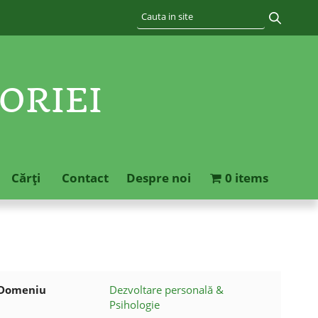
ORIEI
Cărţi
Contact
Despre noi
0 items
Domeniu
Dezvoltare personală &
Psihologie