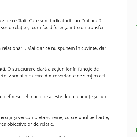
z pe celălalt. Care sunt indicatorii care îmi arată
z o relaţie şi cum fac diferenţa între un transfer
relaţionării. Mai clar ce nu spunem în cuvinte, dar
ntă. O structurare clară a acţiunilor în funcţie de
arte. Vom afla cu care dintre variante ne simţim cel
are definesc cel mai bine aceste două tendinţe şi cum
xerciţii şi vei completa scheme, cu creionul pe hârtie,
rea obiectivelor de relaţie.