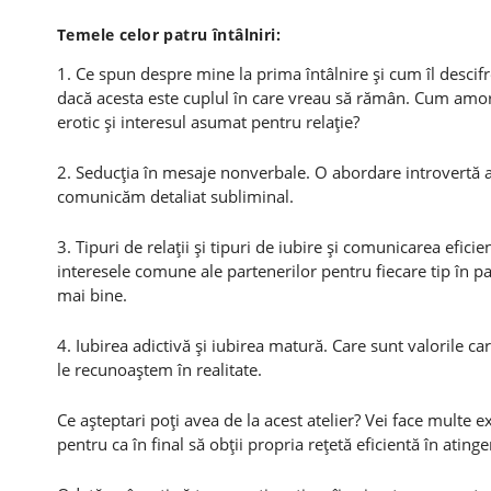
Temele celor patru întâlniri:
1. Ce spun despre mine la prima întâlnire şi cum îl descifre
dacă acesta este cuplul în care vreau să rămân. Cum amorse
erotic şi interesul asumat pentru relaţie?
2. Seducţia în mesaje nonverbale. O abordare introvertă a 
comunicăm detaliat subliminal.
3. Tipuri de relaţii şi tipuri de iubire şi comunicarea eficie
interesele comune ale partenerilor pentru fiecare tip în p
mai bine.
4. Iubirea adictivă şi iubirea matură. Care sunt valorile c
le recunoaştem în realitate.
Ce aşteptari poţi avea de la acest atelier? Vei face multe e
pentru ca în final să obţii propria reţetă eficientă în atinge