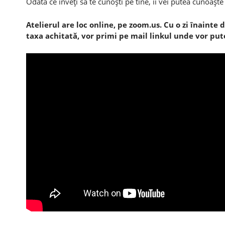
Odată ce înveţi să te cunoşti pe tine, îi vei putea cunoaşte c
Atelierul are loc online, pe zoom.us. Cu o zi înainte 
taxa achitată, vor primi pe mail linkul unde vor put