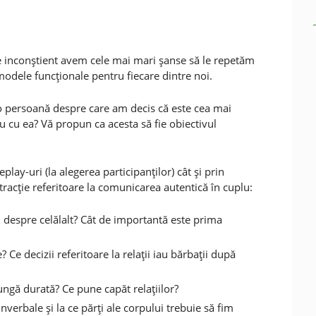
e inconştient avem cele mai mari şanse să le repetăm
modele funcţionale pentru fiecare dintre noi.
 o persoană despre care am decis că este cea mai
 cu ea? Vă propun ca acesta să fie obiectivul
lay-uri (la alegerea participanţilor) cât şi prin
acţie referitoare la comunicarea autentică în cuplu:
u despre celălalt? Cât de importantă este prima
Ce decizii referitoare la relaţii iau bărbaţii după
ungă durată? Ce pune capăt relaţiilor?
verbale şi la ce părţi ale corpului trebuie să fim