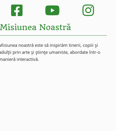
Misiunea Noastră
Misiunea noastră este să inspirăm tinerii, copiii și
adulții prin arte și științe umaniste, abordate într-o
manieră interactivă.