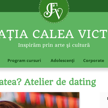
ŢIA CALEA VICT
Inspirăm prin arte şi cultură
Program cursuri
Adolescenţi
Corporate
tea? Atelier de dating