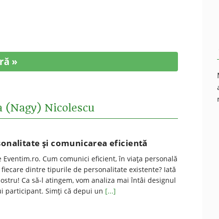
ră »
a (Nagy) Nicolescu
sonalitate și comunicarea eficientă
e Eventim.ro. Cum comunici eficient, în viața personală
fiecare dintre tipurile de personalitate existente? Iată
nostru! Ca să-l atingem, vom analiza mai întâi designul
rui participant. Simți că depui un
[...]