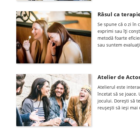
Râsul ca terapi
Se spune că o zi în c
exprimi sau îți conș
metodă foarte eficie
sau suntem evaluaț
Atelier de Acto
Atelierul este intera
încetat să se joace.
jocului. Dorești să t
reușești să ieși mai 