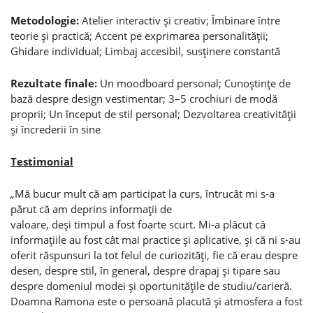
Metodologie:
Atelier interactiv şi creativ; Îmbinare între
teorie şi practică; Accent pe exprimarea personalităţii;
Ghidare individual; Limbaj accesibil, susţinere constantă
Rezultate finale:
Un moodboard personal; Cunoştinţe de
bază despre design vestimentar; 3–5 crochiuri de modă
proprii; Un început de stil personal; Dezvoltarea creativităţii
şi încrederii în sine
Testimonial
„
Mă bucur mult că am participat la curs, întrucât mi s-a
părut că am deprins informaţii de
valoare, deşi timpul a fost foarte scurt. Mi-a plăcut că
informaţiile au fost cât mai practice şi aplicative, şi că ni s-au
oferit răspunsuri la tot felul de curiozităţi, fie că erau despre
desen, despre stil, în general, despre drapaj şi tipare sau
despre domeniul modei şi oportunităţile de studiu/carieră.
Doamna Ramona este o persoană placută şi atmosfera a fost