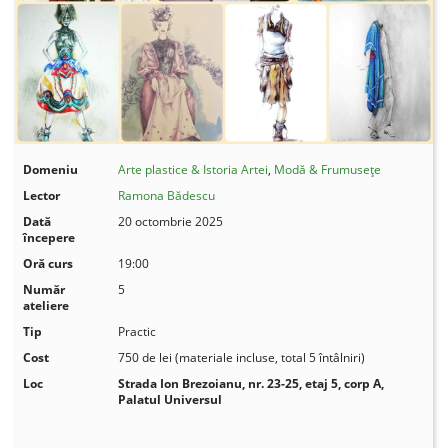
Domeniu
Arte plastice & Istoria Artei
,
Modă & Frumusețe
Lector
Ramona Bădescu
Dată
20 octombrie 2025
începere
Oră curs
19:00
Număr
5
ateliere
Tip
Practic
Cost
750 de lei (materiale incluse, total 5 întâlniri)
Loc
Strada Ion Brezoianu, nr. 23-25, etaj 5, corp A,
Palatul Universul