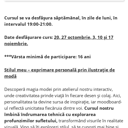
Cursul se va desfăşura săptămânal, în zile de luni, în
intervalul 19:00-21:00.
Date desfăşurare curs:
20, 27 octombrie, 3, 10 şi 17
noiembrie.
***Vârsta minimă de participare: 16 ani
Stilul meu – exprimare personală prin ilustraţie de
modă
Descoperă magia modei prin atelierul nostru interactiv,
unde creativitatea prinde viaţă în fiecare desen şi colaj. Aici,
personalitatea ta devine sursa de inspiraţie, iar moodboard-
ul reflectă unicitatea fiecăruia dintre voi.
Cursul nostru
îmbină îndrumarea tehnică cu explorarea
profunzimilor sufletului,
transformând visurile în realitate
vizuală. Vino să îţi explorezi stilul, să te cunoşti mai bine şi