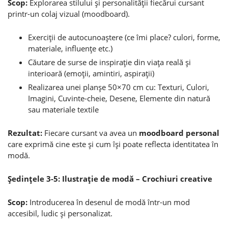
Scop:
Explorarea stilului şi personalităţii fiecărui cursant
printr-un colaj vizual (moodboard).
Exerciţii de autocunoaştere (ce îmi place? culori, forme,
materiale, influenţe etc.)
Căutare de surse de inspiraţie din viaţa reală şi
interioară (emoţii, amintiri, aspiraţii)
Realizarea unei planşe 50×70 cm cu: Texturi, Culori,
Imagini, Cuvinte-cheie, Desene, Elemente din natură
sau materiale textile
Rezultat:
Fiecare cursant va avea un
moodboard personal
care exprimă cine este şi cum îşi poate reflecta identitatea în
modă.
Şedinţele 3-5: Ilustraţie de modă – Crochiuri creative
Scop:
Introducerea în desenul de modă într-un mod
accesibil, ludic şi personalizat.