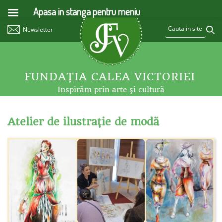
Apasa in stanga pentru meniu
Newsletter
FUNDAŢIA CALEA VICTORIEI
Inspirăm prin arte şi cultură
Atelier de ilustraţie de modă