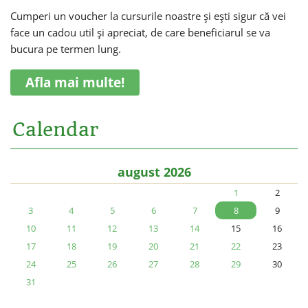
Cumperi un voucher la cursurile noastre și ești sigur că vei
face un cadou util și apreciat, de care beneficiarul se va
bucura pe termen lung.
Afla mai multe!
Calendar
august 2026
1
2
3
4
5
6
7
8
9
10
11
12
13
14
15
16
17
18
19
20
21
22
23
24
25
26
27
28
29
30
31