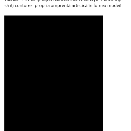
să îţi conturezi propria amprentă artistică în lumea modei!