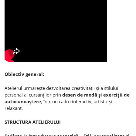
Obiectiv general:
Atelierul urmăreşte dezvoltarea creativităţii şi a stilului
personal al cursanţilor prin
desen de modă şi exerciţii de
autocunoaştere
, într-un cadru interactiv, artistic şi
relaxant.
STRUCTURA ATELIERULUI
Şedinţa 1: Introducere teoretică – Stil, personalitate şi