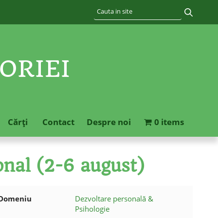
ORIEI
Cărţi
Contact
Despre noi
0 items
onal (2-6 august)
Domeniu
Dezvoltare personală &
Psihologie