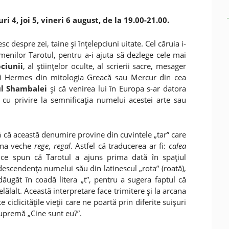
uri 4, joi 5, vineri 6 august, de la 19.00-21.00.
c despre zei, taine şi înţelepciuni uitate. Cel căruia i-
amenilor Tarotul, pentru a-i ajuta să dezlege cele mai
ciunii
, al ştiinţelor oculte, al scrierii sacre, mesager
lui Hermes din mitologia Greacă sau Mercur din cea
ul Shambalei
şi că venirea lui în Europa s-ar datora
i cu privire la semnificaţia numelui acestei arte sau
ă că această denumire provine din cuvintele „tar” care
ana veche
rege
,
regal
. Astfel că traducerea ar fi:
calea
rice spun că Tarotul a ajuns prima dată în spaţiul
descendenţa numelui său din latinescul „rota” (roată),
ăugăt în coadă litera „t”, pentru a sugera faptul că
lălalt. Această interpretare face trimitere şi la arcana
ciclicităţile vieţii care ne poartă prin diferite suişuri
supremă „Cine sunt eu?”.