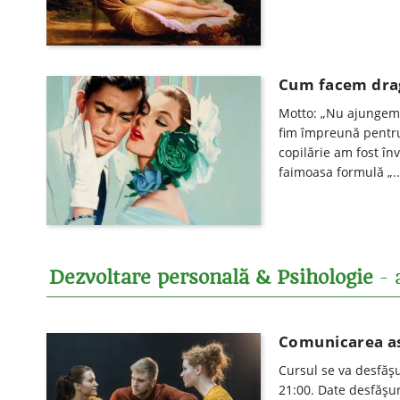
Cum facem drag
Motto: „Nu ajungem 
fim împreună pentru 
copilărie am fost înv
faimoasa formulă „...
Dezvoltare personală & Psihologie
- 
Comunicarea ase
Cursul se va desfăşu
21:00. Date desfăşur