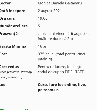
Lector
Monica Daniela Găitănaru
Dată începere
2 august 2021
Oră curs
19:00
Număr ateliere
5
Frecvenţă
zilnic: luni-vineri; 2-6 august (o
întâlnire durează 2h)
Varsta Minimă
16 ani
Cost
375 de lei (total pentru cinci
întâlniri)
Cost redus
Pentru reducere, folosește
codul de cupon FIDELITATE
(card fidelitate, studenţi,
elevi, pensionari)
Loc
Cursul are loc online, live,
pe zoom.us.