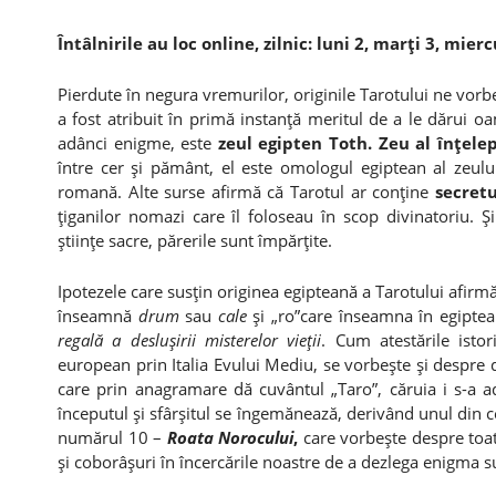
Întâlnirile au loc online, zilnic: luni 2, marţi 3, mierc
Pierdute în negura vremurilor, originile Tarotului ne vorbes
a fost atribuit în primă instanţă meritul de a le dărui o
adânci enigme, este
zeul egipten Toth. Zeu al înţelep
între cer şi pământ, el este omologul egiptean al zeu
romană. Alte surse afirmă că Tarotul ar conţine
secret
ţiganilor nomazi care îl foloseau în scop divinatoriu. Ş
ştiinţe sacre, părerile sunt împărţite.
Ipotezele care susţin originea egipteană a Tarotului afirm
înseamnă
drum
sau
cale
şi „ro”care înseamna în egipte
regală a desluşirii misterelor vieţii
. Cum atestările isto
european prin Italia Evului Mediu, se vorbeşte şi despre 
care prin anagramare dă cuvântul „Taro”, căruia i s-a ad
începutul şi sfârşitul se îngemănează, derivând unul din ce
numărul 10 –
Roata Norocului
,
care vorbeşte despre toate 
şi coborâşuri în încercările noastre de a dezlega enigma 