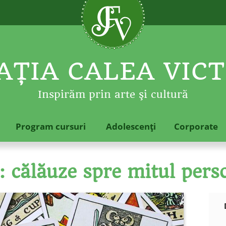
ŢIA CALEA VICT
Inspirăm prin arte şi cultură
Program cursuri
Adolescenţi
Corporate
: călăuze spre mitul pers