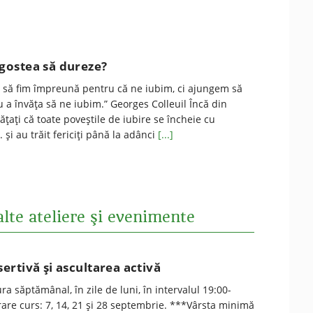
ostea să dureze?
să fim împreună pentru că ne iubim, ci ajungem să
a învăţa să ne iubim.” Georges Colleuil Încă din
ăţaţi că toate poveştile de iubire se încheie cu
 şi au trăit fericiţi până la adânci
[...]
alte ateliere şi evenimente
rtivă și ascultarea activă
ra săptămânal, în zile de luni, în intervalul 19:00-
are curs: 7, 14, 21 și 28 septembrie. ***Vârsta minimă