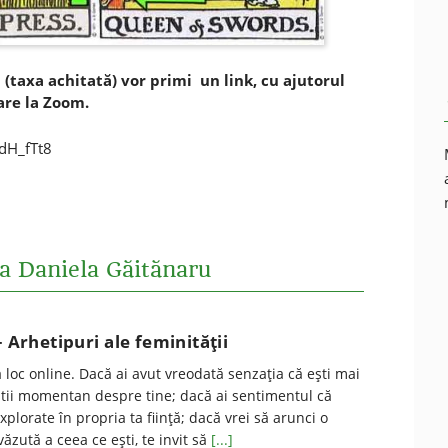
i (taxa achitată) vor primi un link, cu ajutorul
are la Zoom.
dH_fTt8
ca Daniela Găitănaru
– Arhetipuri ale feminităţii
loc online. Dacă ai avut vreodată senzaţia că eşti mai
ştii momentan despre tine; dacă ai sentimentul că
plorate în propria ta fiinţă; dacă vrei să arunci o
văzută a ceea ce eşti, te invit să
[...]