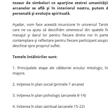
tezaur de simboluri ce aparţine zestrei umanităţii
arcanelor se află şi în interiorul nostru, putem 
personală şi evoluţie spirituală.
Aşadar, vom face această incursiune în universul Tarotul
care ne va ajuta să descifrăm
omenescul
din spatele f
mesajul şi darul lor pentru fiecare dintre noi în parte
contemplare şi reflectare pentru fiecare participant asupra
deschise spre propriul suflet.
Temele întâlnirilor sunt:
1. Principalele etape ale călătoriei eroului mitologic, 
majore.
2. Iniţierea în plan social (primele 7 arcane)
3. Iniţierea în plan psihologic (arcanele 8-14)
4. Iniţierea în plan spiritual (arcanele 15-22)