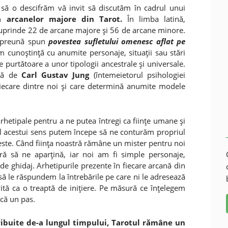
să o descifrăm vă invit să discutăm în cadrul unui
a arcanelor majore din Tarot.
În limba latină,
cuprinde 22 de arcane majore şi 56 de arcane minore.
 împreună spun
povestea sufletului omenesc aflat pe
 cunoştinţă cu anumite personaje, situaţii sau stări
te purtătoare a unor tipologii ancestrale şi universale.
ată de
Carl Gustav Jung
(întemeietorul psihologiei
 fiecare dintre noi şi care determină anumite modele
rhetipale pentru a ne putea întregi ca fiinţe umane şi
ul acestui sens putem începe să ne conturăm propriul
veste. Când fiinţa noastră rămâne un mister pentru noi
ără să ne aparţină, iar noi am fi simple personaje,
de ghidaj. Arhetipurile prezente în fiecare arcană din
ă le răspundem la întrebările pe care ni le adresează
ivită ca o treaptă de iniţiere. Pe măsură ce înţelegem
ncă un pas.
tribuite de-a lungul timpului, Tarotul rămâne un