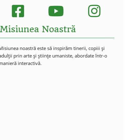
Misiunea Noastră
Misiunea noastră este să inspirăm tinerii, copiii și
adulții prin arte și științe umaniste, abordate într-o
manieră interactivă.