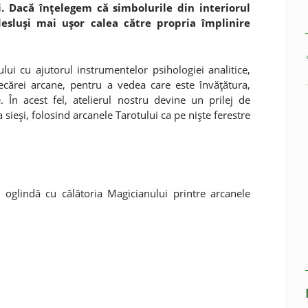
. Dacă înţelegem că simbolurile din interiorul
desluşi mai uşor calea către propria împlinire
ui cu ajutorul instrumentelor psihologiei analitice,
iecărei arcane, pentru a vedea care este învăţătura,
. În acest fel, atelierul nostru devine un prilej de
 sieşi, folosind arcanele Tarotului ca pe nişte ferestre
în oglindă cu călătoria Magicianului printre arcanele