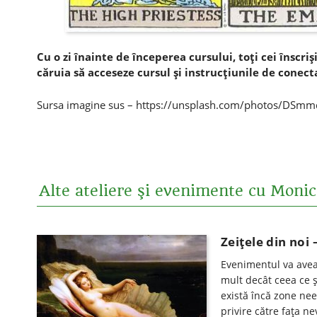
Cu o zi înainte de începerea cursului, toţi cei înscriş
căruia să acceseze cursul şi instrucţiunile de conect
Sursa imagine sus – https://unsplash.com/photos/DSmm
Alte ateliere şi evenimente cu Moni
Zeițele din noi 
Evenimentul va avea 
mult decât ceea ce 
există încă zone neex
privire către faţa ne