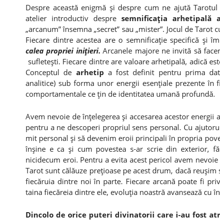
Despre această enigmă şi despre cum ne ajută Tarotul 
atelier introductiv despre
semnificaţia arhetipală 
„arcanum” însemna „secret” sau „mister”. Jocul de Tarot 
Fiecare dintre acestea are o semnificaţie specifică şi
calea propriei iniţieri
.
Arcanele majore ne invită să facem
sufleteşti. Fiecare dintre are valoare arhetipală, adică es
Conceptul de
arhetip
a fost definit pentru prima d
analitice) sub forma unor energii esenţiale prezente în
comportamentale ce ţin de identitatea umană profundă.
Avem nevoie de înţelegerea şi accesarea acestor energii a
pentru a ne descoperi propriul sens personal. Cu ajutor
mit personal şi să devenim eroii principali în propria po
înşine e ca şi cum povestea s-ar scrie din exterior, f
nicidecum eroi. Pentru a evita acest pericol avem nevoie 
Tarot sunt călăuze preţioase pe acest drum, dacă reuşim s
fiecăruia dintre noi în parte. Fiecare arcană poate fi pr
taina fiecăreia dintre ele, evoluţia noastră avansează cu î
Dincolo de orice puteri divinatorii care i-au fost a