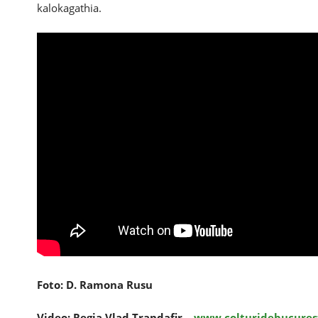
kalokagathia.
Foto: D. Ramona Rusu
Video: Regia Vlad Trandafir –
www.colturidebucurest