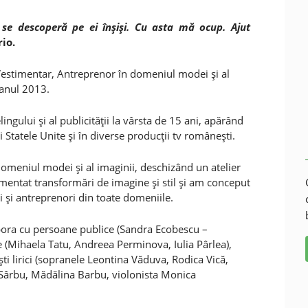
se descoperă pe ei înşişi. Cu asta mă ocup. Ajut
rio.
 Vestimentar, Antreprenor în domeniul modei şi al
 anul 2013.
ului şi al publicităţii la vârsta de 15 ani, apărând
 Statele Unite şi în diverse producţii tv româneşti.
domeniul modei şi al imaginii, deschizând un atelier
mentat transformări de imagine şi stil şi am conceput
ci şi antreprenori din toate domeniile.
abora cu persoane publice (Sandra Ecobescu –
ne (Mihaela Tatu, Andreea Perminova, Iulia Pârlea),
şti lirici (sopranele Leontina Văduva, Rodica Vică,
 Sârbu, Mădălina Barbu, violonista Monica