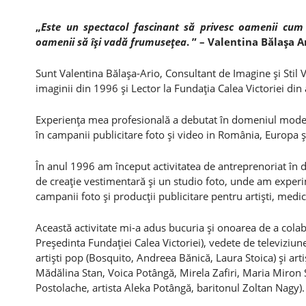
„
Este un spectacol fascinant să privesc oamenii cum 
oamenii să îşi vadă frumuseţea
. ” – Valentina Bălaşa A
Sunt Valentina Bălaşa-Ario, Consultant de Imagine şi Stil
imaginii din 1996 şi Lector la Fundaţia Calea Victoriei din
Experienţa mea profesională a debutat în domeniul modeling
în campanii publicitare foto şi video in România, Europa şi
În anul 1996 am început activitatea de antreprenoriat în 
de creaţie vestimentară şi un studio foto, unde am experi
campanii foto şi producţii publicitare pentru artişti, medi
Această activitate mi-a adus bucuria şi onoarea de a col
Preşedinta Fundaţiei Calea Victoriei), vedete de televiziu
artişti pop (Bosquito, Andreea Bănică, Laura Stoica) şi arti
Mădălina Stan, Voica Potângă, Mirela Zafiri, Maria Miron
Postolache, artista Aleka Potângă, baritonul Zoltan Nagy).