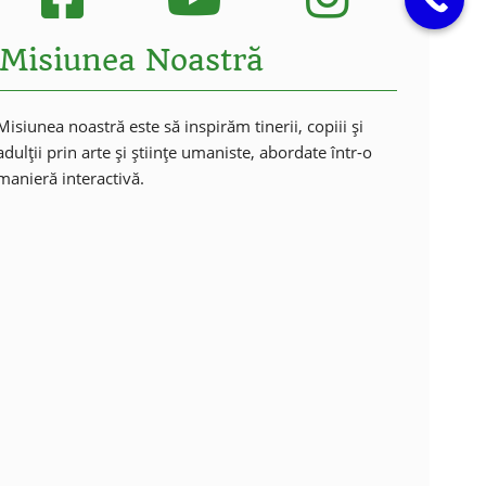
Misiunea Noastră
Misiunea noastră este să inspirăm tinerii, copiii și
adulții prin arte și științe umaniste, abordate într-o
manieră interactivă.