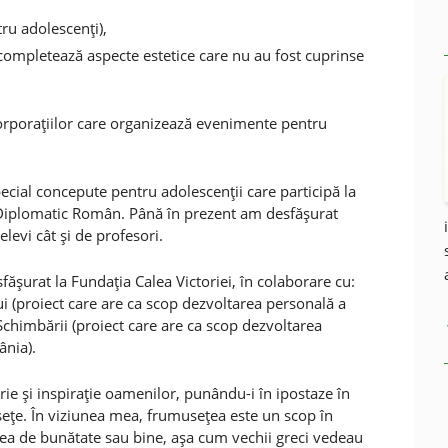
ru adolescenţi),
completează aspecte estetice care nu au fost cuprinse
e corporaţiilor care organizează evenimente pentru
ecial concepute pentru adolescenţii care participă la
lui Diplomatic Român. Până în prezent am desfăşurat
 elevi cât şi de profesori.
făşurat la Fundaţia Calea Victoriei, în colaborare cu:
ui (proiect care are ca scop dezvoltarea personală a
 Schimbării (proiect care are ca scop dezvoltarea
ânia).
rie şi inspiraţie oamenilor, punându-i în ipostaze în
seţe. În viziunea mea, frumuseţea este un scop în
ideea de bunătate sau bine, aşa cum vechii greci vedeau