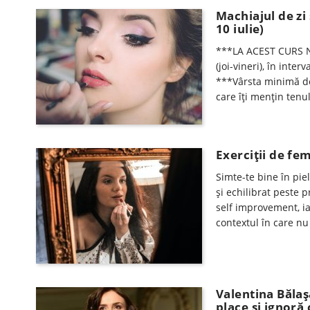
Machiajul de zi 
10 iulie)
***LA ACEST CURS N
(joi-vineri), în inte
***Vârsta minimă de 
care îţi menţin tenu
Exerciții de fem
Simte-te bine în piel
și echilibrat peste p
self improvement, iar
contextul în care n
Valentina Bălaș
place și ignoră 