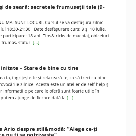
și de seară: secretele frumuseții tale (9-
U MAI SUNT LOCURI. Cursul se va desfăşura zilnic
rvalul 18:30-21:30. Date desfăşurare curs: 9 şi 10 iulie.
participare: 18 ani. Tips&tricks de machiaj, obiceiuri
l frumos, sfaturi
[...]
initate – Stare de bine cu tine
ea ta, îngrijește-te și relaxează-te, ca să treci cu bine
rovocările zilnice. Acesta este un atelier de self help și
 informatiile pe care le oferă sunt foarte utile în
u putem ajunge de fiecare dată la
[...]
a Ario despre stil&modă: ”Alege ce-ți
ce nu ți se potrivește”