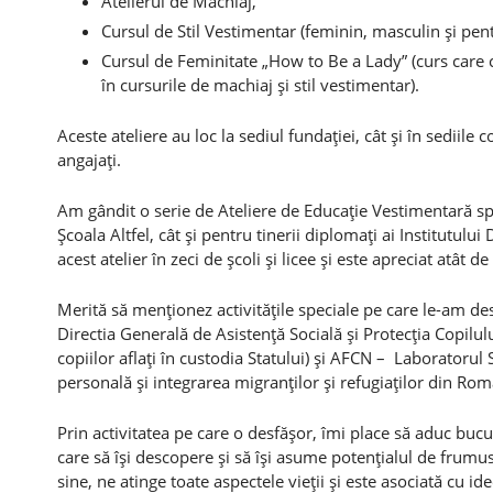
Atelierul de Machiaj,
Cursul de Stil Vestimentar (feminin, masculin şi pent
Cursul de Feminitate „How to Be a Lady” (curs care 
în cursurile de machiaj şi stil vestimentar).
Aceste ateliere au loc la sediul fundaţiei, cât şi în sediil
angajaţi.
Am gândit o serie de Ateliere de Educaţie Vestimentară sp
Şcoala Altfel, cât şi pentru tinerii diplomaţi ai Institutu
acest atelier în zeci de şcoli şi licee şi este apreciat atât de
Merită să menţionez activităţile speciale pe care le-am des
Directia Generală de Asistenţă Socială şi Protecţia Copilul
copiilor aflaţi în custodia Statului) şi AFCN – Laboratorul
personală şi integrarea migranţilor şi refugiaţilor din Rom
Prin activitatea pe care o desfăşor, îmi place să aduc bucu
care să îşi descopere şi să îşi asume potenţialul de frumu
sine, ne atinge toate aspectele vieţii şi este asociată cu 