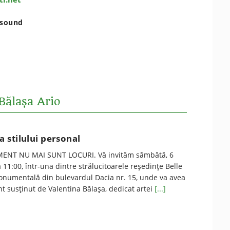
nsound
Bălașa Ario
ta stilului personal
ENT NU MAI SUNT LOCURI. Vă invităm sâmbătă, 6
 11:00, într-una dintre strălucitoarele reşedinţe Belle
onumentală din bulevardul Dacia nr. 15, unde va avea
t susţinut de Valentina Bălașa, dedicat artei
[...]