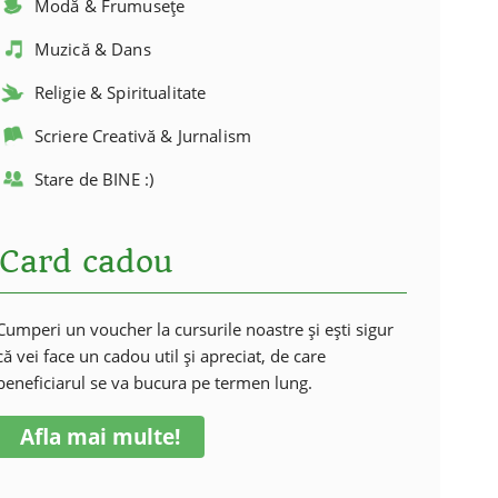
Modă & Frumusețe
Muzică & Dans
Religie & Spiritualitate
Scriere Creativă & Jurnalism
Stare de BINE :)
Card cadou
Cumperi un voucher la cursurile noastre și ești sigur
că vei face un cadou util și apreciat, de care
beneficiarul se va bucura pe termen lung.
Afla mai multe!