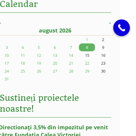
Calendar
«
»
august 2026
1
2
3
4
5
6
7
8
9
10
11
12
13
14
15
16
17
18
19
20
21
22
23
24
25
26
27
28
29
30
31
Sustineți proiectele
noastre!
Directionați 3,5% din impozitul pe venit
către Fundația Calea Victoriei