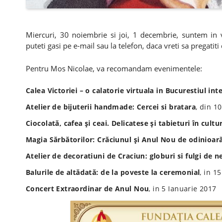
Miercuri, 30 noiembrie si joi, 1 decembrie, suntem in
puteti gasi pe e-mail sau la telefon, daca vreti sa pregatit
Pentru Mos Nicolae, va recomandam evenimentele:
Calea Victoriei – o calatorie virtuala in Bucurestiul int
Atelier de bijuterii handmade: Cercei si bratara
, din 1
Ciocolată, cafea şi ceai. Delicatese şi tabieturi în cul
Magia Sărbătorilor: Crăciunul şi Anul Nou de odinioar
Atelier de decoratiuni de Craciun: globuri si fulgi de n
Balurile de altădată: de la poveste la ceremonial
, in 1
Concert Extraordinar de Anul Nou
, in 5 Ianuarie 2017