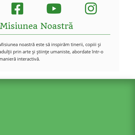
Misiunea Noastră
Misiunea noastră este să inspirăm tinerii, copiii și
adulții prin arte și științe umaniste, abordate într-o
manieră interactivă.