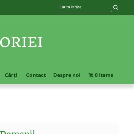
ORIEI
Cărţi
Contact
Despre noi
0 items