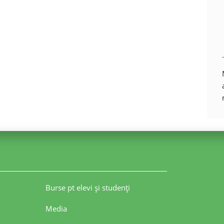
Burse pt elevi şi studenţi
Media