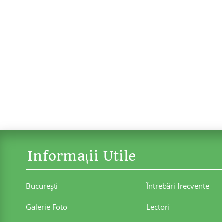
Informații Utile
Bucureşti
Întrebări frecvente
Galerie Foto
Lectori