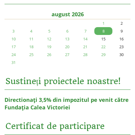
august 2026
1
2
3
4
5
6
7
8
9
10
11
12
13
14
15
16
17
18
19
20
21
22
23
24
25
26
27
28
29
30
31
Sustineți proiectele noastre!
Directionați 3,5% din impozitul pe venit către
Fundația Calea Victoriei
Certificat de participare