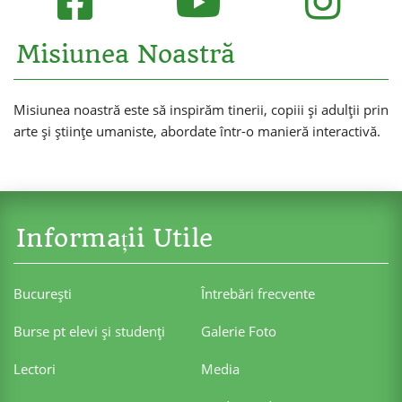
Misiunea Noastră
Misiunea noastră este să inspirăm tinerii, copiii și adulții prin
arte și științe umaniste, abordate într-o manieră interactivă.
Informații Utile
Bucureşti
Întrebări frecvente
Burse pt elevi şi studenţi
Galerie Foto
Lectori
Media