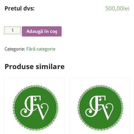
Pretul dvs:
500,00
lei
Cantitate
Adaugă în coș
Budismul:
Calea
Categorie:
Fără categorie
către
Nirvana
(13-
Produse similare
17
iulie)