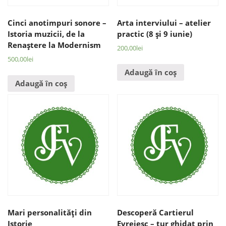
Cinci anotimpuri sonore –
Arta interviului – atelier
Istoria muzicii, de la
practic (8 şi 9 iunie)
Renaştere la Modernism
200,00
lei
500,00
lei
Adaugă în coș
Adaugă în coș
Mari personalităţi din
Descoperă Cartierul
Istorie
Evreiesc – tur ghidat prin