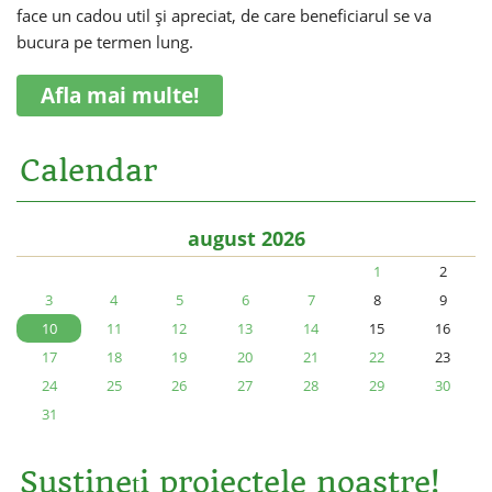
face un cadou util și apreciat, de care beneficiarul se va
bucura pe termen lung.
Afla mai multe!
Calendar
august 2026
1
2
3
4
5
6
7
8
9
10
11
12
13
14
15
16
17
18
19
20
21
22
23
24
25
26
27
28
29
30
31
Sustineți proiectele noastre!