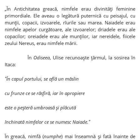
„În Antichitatea greacă, nimfele erau divinităţi feminine
primordiale. Ele aveau o legătură puternică cu peisajul, cu
munţii, copacii, izvoarele, rîurile sau marea. Naiadele erau
nimfele apelor curgătoare, ale izvoarelor; driadele erau ale
copacilor; oreiadele erau ale munţilor, iar nereidele, fiicele
zeului Nereus, erau nimfele mării.
În
Odiseea
, Ulise recunoaşte ţărmul, la sosirea în
Itaca:
ˮÎn capul portului, se află un măslin
cu frunze ce se răsfiră, iar în apropiere
este o peşteră umbroasă şi plăcută
închinată nimfelor ce se numesc Naiade.ˮ
În greacă, nimfă (
numphe
) mai înseamnă şi fată înainte de