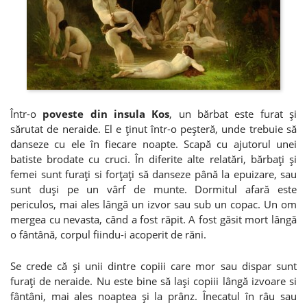
Într-o
poveste din insula Kos
, un bărbat este furat şi
sărutat de neraide. El e ţinut într-o peşteră, unde trebuie să
danseze cu ele în fiecare noapte. Scapă cu ajutorul unei
batiste brodate cu cruci. În diferite alte relatări, bărbaţi şi
femei sunt furaţi si forţaţi să danseze până la epuizare, sau
sunt duşi pe un vârf de munte. Dormitul afară este
periculos, mai ales lângă un izvor sau sub un copac. Un om
mergea cu nevasta, când a fost răpit. A fost găsit mort lângă
o fântână, corpul fiindu-i acoperit de răni.
Se crede că şi unii dintre copiii care mor sau dispar sunt
furaţi de neraide. Nu este bine să laşi copiii lângă izvoare si
fântâni, mai ales noaptea şi la prânz. Înecatul în râu sau