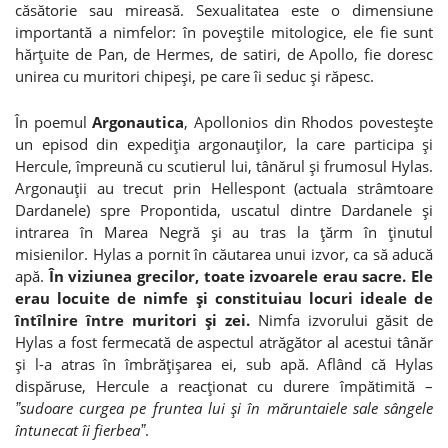
căsătorie sau mireasă. Sexualitatea este o dimensiune
importantă a nimfelor: în poveştile mitologice, ele fie sunt
hărţuite de Pan, de Hermes, de satiri, de Apollo, fie doresc
unirea cu muritori chipeşi, pe care îi seduc şi răpesc.
În poemul
Argonautica
, Apollonios din Rhodos povesteşte
un episod din expediţia argonauţilor, la care participa şi
Hercule, împreună cu scutierul lui, tânărul şi frumosul Hylas.
Argonauţii au trecut prin Hellespont (actuala strâmtoare
Dardanele) spre Propontida, uscatul dintre Dardanele şi
intrarea în Marea Negră şi au tras la ţărm în ţinutul
misienilor. Hylas a pornit în căutarea unui izvor, ca să aducă
apă.
În viziunea grecilor, toate izvoarele erau sacre. Ele
erau locuite de nimfe şi constituiau locuri ideale de
întîlnire între muritori şi zei.
Nimfa izvorului găsit de
Hylas a fost fermecată de aspectul atrăgător al acestui tânăr
şi l-a atras în îmbrăţişarea ei, sub apă. Aflând că Hylas
dispăruse, Hercule a reacţionat cu durere împătimită –
ˮsudoare curgea pe fruntea lui şi în măruntaiele sale sângele
întunecat îi fierbeaˮ
.