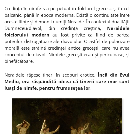
Credinţa în nimfe s-a perpetuat în folclorul grecesc şi în cel
balcanic, până în epoca modernă. Există o continuitate între
aceste fiinţe şi demonii numiţi Neraide. În contextul dualităţii
Dumnezeu/diavol, din credinţa creştină,
Neraidele
folclorului modern
au fost privite ca fiind de partea
puterilor distrugătoare ale diavolului. O astfel de polarizare
morală este străină credinţei antice greceşti, care nu avea
conceptul de diavol. Nimfele greceşti erau şi periculoase, şi
binefăcătoare.
Neraidele răpesc tineri în scopuri erotice.
Încă din Evul
Mediu, era răspândită ideea că tinerii care mor sunt
luaţi de nimfe, pentru frumuseţea lor
.