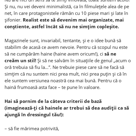
Şi nu, nu vei deveni minimalistă, ca în filmuleţele alea de pe
net, în care protagonistele rămân cu 10 piese mari şi late în
şifonier.
Realist este să devenim mai organizate, mai
conştiente, astfel încât să nu ne simţim copleşite.
Magazinele sunt, invariabil, tentante, şi e o idee bună să
stabilim de acasă ce avem nevoie. Pentru că scopul nu este
să ne cumpărăm haine (haine avem oricum!), ci
să ne
creăm un stil!
Şi să ne salvăm în situaţiile de genul „acum o
oră trebuia să fiu la…”. Ne trebuie piese care să ne facă să
simţim că nu suntem nici prea mult, nici prea puţin şi că în
ele suntem versiunea noastră cea mai bună. Pentru că o
haină frumoasă asta face – te pune în valoare.
Hai să pornim de la câteva criterii de bază
(imaginează-ţi că hainele ar trebui să dea audiţii ca să
ajungă în dressingul tău!):
– să fie mărimea potrivită,