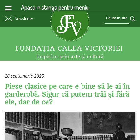
Apasa in stanga pentru meniu
Newsletter
FUNDAŢIA CALEA VICTORIEI
Inspirăm prin arte şi cultură
26 septembrie 2025
Piese clasice pe care e bine să le ai în
garderobă. Sigur că putem trăi şi fără
ele, dar de ce?