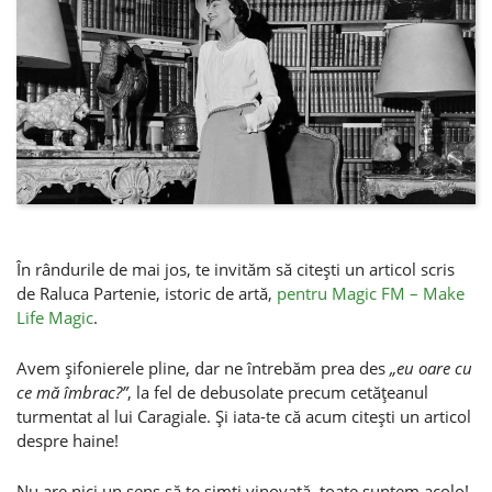
În rândurile de mai jos, te invităm să citeşti un articol scris
de Raluca Partenie, istoric de artă,
pentru Magic FM – Make
Life Magic
.
Avem şifonierele pline, dar ne întrebăm prea des
„eu oare cu
ce mă îmbrac?”
, la fel de debusolate precum cetăţeanul
turmentat al lui Caragiale. Şi iata-te că acum citeşti un articol
despre haine!
Nu are nici un sens să te simţi vinovată, toate suntem acolo!