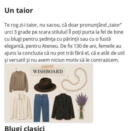
Un taior
Te rog zi-i taior, nu sacou, că doar pronunţând „taior”
urci 3 grade pe scara stilului! Îl poţi purta la fel de bine
cu blugi pentru şedinţa cu părinţii sau cu o fustă
elegantă, pentru Ateneu. De fix 130 de ani, femeile au
ajuns la concluzia că nu pot trăi fără el, că e atât de util
şi versatil şi nu avem niciun motiv să le contrazicem.
Blugi clasici