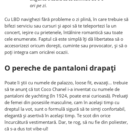
ori pe zi.
Cu LBD navighezi fără probleme o zi plină, în care trebuie să
bifezi serviciu sau cursuri şi apoi să te teleportezi la un
concert, ieşire cu prietenele, întâlnire romantică sau toate
cele enumerate. Faptul că este simplă îţi dă libertatea să o
accesorizezi oricum doreşti, cuminte sau provocator, şi să o
poţi integra cam oricărei ocazii.
O pereche de pantaloni drapaţi
Poate îi ştii cu numele de palazzo, loose fit, evazaţi… trebuie
să te anunţ că tot Coco Chanel i-a inventat cu numele de
pantaloni de yachting (în 1924, poate erai curioasă). Preluaţi
de femei din posesiile masculine, cam în acelaşi timp cu
dreptul la vot, sunt o formulă sigură să te simţi confortabil,
elegantă şi asertivă în acelaşi timp. Te scot din orice
încurcătură vestimentară. Dar, te rog, să nu fie din poliester,
că s-a dus tot vibe-ul!