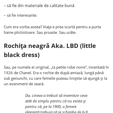
– să fie din materiale de calitate bună
– să fie interesante.
Cum era vorba aceea? Viaţa e prea scurtă pentru a purta
haine plictisitoare. Sau proaste. Sau urâte.
Rochiţa neagră Aka. LBD (little
black dress)
Sau, pe numele ei original, „la petite robe noire”, inventată în
1926 de Chanel. Era o rochie de după-amiază, lungă până
sub genunchi, cu care femeile puteau liniştite să ajungă şi la
un eveniment de seară.
Da, cineva a trebuit să inventeze ceva
atât de simplu pentru că nu exista şi
pentru că, pe la 1900, o femeie
elegantă trebuia să se schimbe de 6-9