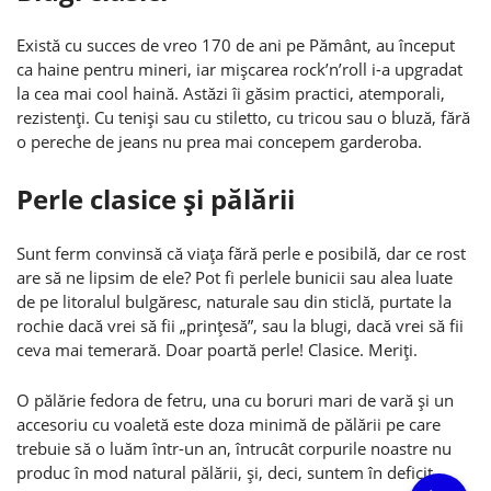
Există cu succes de vreo 170 de ani pe Pământ, au început
ca haine pentru mineri, iar mişcarea rock’n’roll i-a upgradat
la cea mai cool haină. Astăzi îi găsim practici, atemporali,
rezistenţi. Cu tenişi sau cu stiletto, cu tricou sau o bluză, fără
o pereche de jeans nu prea mai concepem garderoba.
Perle clasice şi pălării
Sunt ferm convinsă că viaţa fără perle e posibilă, dar ce rost
are să ne lipsim de ele? Pot fi perlele bunicii sau alea luate
de pe litoralul bulgăresc, naturale sau din sticlă, purtate la
rochie dacă vrei să fii „prinţesă”, sau la blugi, dacă vrei să fii
ceva mai temerară. Doar poartă perle! Clasice. Meriţi.
O pălărie fedora de fetru, una cu boruri mari de vară şi un
accesoriu cu voaletă este doza minimă de pălării pe care
trebuie să o luăm într-un an, întrucât corpurile noastre nu
produc în mod natural pălării, şi, deci, suntem în deficit.