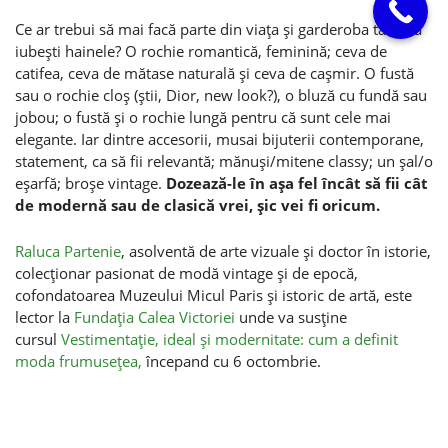
Ce ar trebui să mai facă parte din viaţa şi garderoba ta dacă
iubeşti hainele? O rochie romantică, feminină; ceva de
catifea, ceva de mătase naturală şi ceva de caşmir. O fustă
sau o rochie cloş (ştii, Dior, new look?), o bluză cu fundă sau
jobou; o fustă şi o rochie lungă pentru că sunt cele mai
elegante. Iar dintre accesorii, musai bijuterii contemporane,
statement, ca să fii relevantă; mănuşi/mitene classy; un şal/o
eşarfă; broşe vintage.
Dozează-le în aşa fel încât să fii cât
de modernă sau de clasică vrei, şic vei fi oricum.
Raluca Partenie
, asolventă de arte vizuale şi doctor în istorie,
colecţionar pasionat de modă vintage şi de epocă,
cofondatoarea Muzeului Micul Paris şi istoric de artă, este
lector la
Fundaţia Calea Victoriei
unde va susţine
cursul
Vestimentaţie, ideal şi modernitate: cum a definit
moda frumuseţea,
începand cu 6 octombrie.