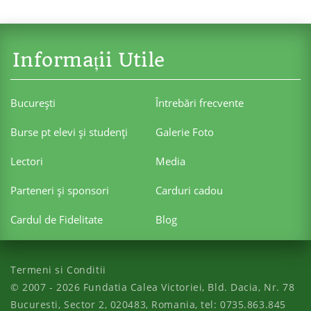
Informații Utile
Bucureşti
Întrebări frecvente
Burse pt elevi şi studenţi
Galerie Foto
Lectori
Media
Parteneri şi sponsori
Carduri cadou
Cardul de Fidelitate
Blog
Termeni si Conditii
© 2007 - 2026
Fundatia Calea Victoriei
,
Bld. Dacia, Nr. 78
Bucuresti
,
Sector 2
,
020483
,
Romania
, tel:
0735.863.845