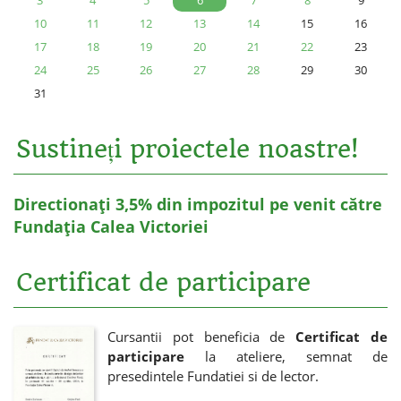
3
4
5
6
7
8
9
10
11
12
13
14
15
16
17
18
19
20
21
22
23
24
25
26
27
28
29
30
31
Sustineți proiectele noastre!
Directionați 3,5% din impozitul pe venit către
Fundația Calea Victoriei
Certificat de participare
Cursantii pot beneficia de
Certificat de
participare
la ateliere, semnat de
presedintele Fundatiei si de lector.