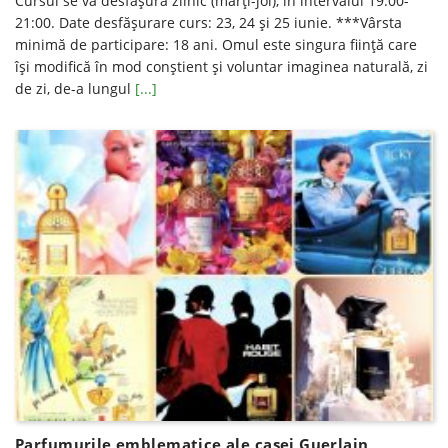
Cursul se va desfăşura zilnic (marți-joi), în intervalul 19:00-
21:00. Date desfăşurare curs: 23, 24 şi 25 iunie. ***Vârsta
minimă de participare: 18 ani. Omul este singura ființă care
își modifică în mod conștient și voluntar imaginea naturală, zi
de zi, de-a lungul
[...]
Parfumurile emblematice ale casei Guerlain