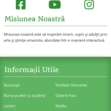
Misiunea Noastră
Misiunea noastră este să inspirăm tinerii, copiii și adulții prin
arte și științe umaniste, abordate într-o manieră interactivă.
Informații Utile
Bucureşti
Întrebări frecvente
Burse pt elevi şi studenţi
Galerie Foto
Lectori
Media