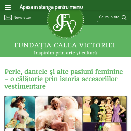
Apasa in stanga pentru meniu
Newsletter
FUNDAŢIA CALEA VICTORIEI
Inspirăm prin arte şi cultură
Perle, dantele şi alte pasiuni feminine
– o călătorie prin istoria accesoriilor
vestimentare