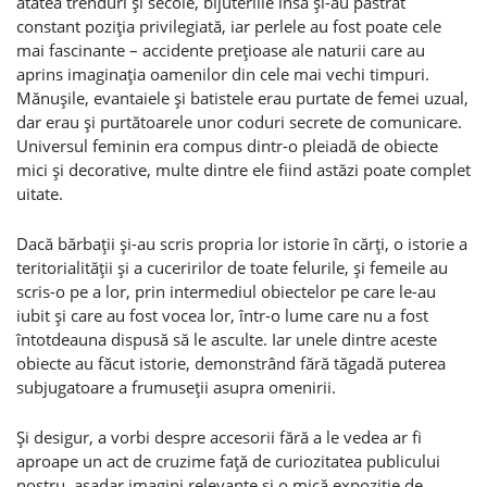
atâtea trenduri şi secole, bijuteriile însă şi-au păstrat
constant poziţia privilegiată, iar perlele au fost poate cele
mai fascinante – accidente preţioase ale naturii care au
aprins imaginaţia oamenilor din cele mai vechi timpuri.
Mănuşile, evantaiele şi batistele erau purtate de femei uzual,
dar erau şi purtătoarele unor coduri secrete de comunicare.
Universul feminin era compus dintr-o pleiadă de obiecte
mici şi decorative, multe dintre ele fiind astăzi poate complet
uitate.
Dacă bărbaţii şi-au scris propria lor istorie în cărţi, o istorie a
teritorialităţii şi a cuceririlor de toate felurile, şi femeile au
scris-o pe a lor, prin intermediul obiectelor pe care le-au
iubit şi care au fost vocea lor, într-o lume care nu a fost
întotdeauna dispusă să le asculte. Iar unele dintre aceste
obiecte au făcut istorie, demonstrând fără tăgadă puterea
subjugatoare a frumuseţii asupra omenirii.
Şi desigur, a vorbi despre accesorii fără a le vedea ar fi
aproape un act de cruzime faţă de curiozitatea publicului
nostru, aşadar imagini relevante şi o mică expoziţie de