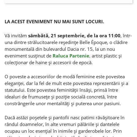
LA ACEST EVENIMENT NU MAI SUNT LOCURI.
Vă invităm
sâmbătă, 21 septembrie, de la ora 11:00
, într-
una dintre strălucitoarele reşedinţe Belle Époque, o clădire
monumentală din bulevardul Dacia nr. 15, la un nou
eveniment susţinut de
Raluca Partenie
,
artist plastic şi
colecţionar de haine şi accesorii de epocă.
O poveste a accesoriilor de modă feminine este povestea
eleganţei, dar la fel de mult este povestea reprezentării şi a
statutului. Este povestea feminităţii însăşi, prinsă între
idealuri de frumuseţe şi poziţie socială concretă, între
constrângerile unor mentalităţi şi puterea unor pasiuni.
Dacă astăzi poşetele şi pantofii nasc patimi răvăşitoare în
rândul doamnelor, în alte vremuri pălăriile şi dantelele
ocupau un loc esenţial în inimile şi garderobele lor. Prin