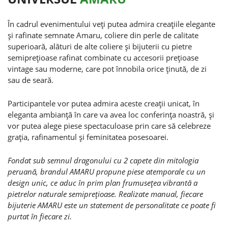
În cadrul evenimentului veţi putea admira creaţiile elegante
şi rafinate semnate Amaru, coliere din perle de calitate
superioară, alături de alte coliere şi bijuterii cu pietre
semipreţioase rafinat combinate cu accesorii preţioase
vintage sau moderne, care pot înnobila orice ţinută, de zi
sau de seară.
Participantele vor putea admira aceste creaţii unicat, în
eleganta ambianţă în care va avea loc conferinţa noastră, şi
vor putea alege piese spectaculoase prin care să celebreze
graţia, rafinamentul şi feminitatea posesoarei.
Fondat sub semnul dragonului cu 2 capete din mitologia
peruană, brandul AMARU propune piese atemporale cu un
design unic, ce aduc în prim plan frumuseţea vibrantă a
pietrelor naturale semipreţioase. Realizate manual, fiecare
bijuterie AMARU este un statement de personalitate ce poate fi
purtat în fiecare zi.