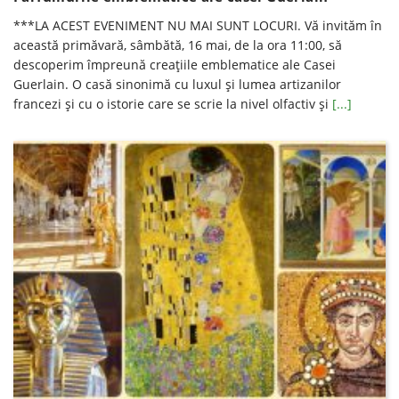
***LA ACEST EVENIMENT NU MAI SUNT LOCURI. Vă invităm în
această primăvară, sâmbătă, 16 mai, de la ora 11:00, să
descoperim împreună creațiile emblematice ale Casei
Guerlain. O casă sinonimă cu luxul și lumea artizanilor
francezi și cu o istorie care se scrie la nivel olfactiv și
[...]