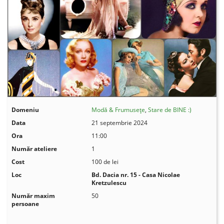
Domeniu
Modă & Frumusețe
,
Stare de BINE :)
Data
21 septembrie 2024
Ora
11:00
Număr ateliere
1
Cost
100 de lei
Loc
Bd. Dacia nr. 15 - Casa Nicolae
Kretzulescu
Număr maxim
50
persoane