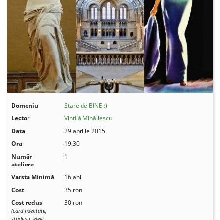
Domeniu
Stare de BINE :)
Lector
Vintilă Mihăilescu
Data
29 aprilie 2015
Ora
19:30
Număr
1
ateliere
Varsta Minimă
16 ani
Cost
35 ron
Cost redus
30 ron
(card fidelitate,
studenţi, elevi,