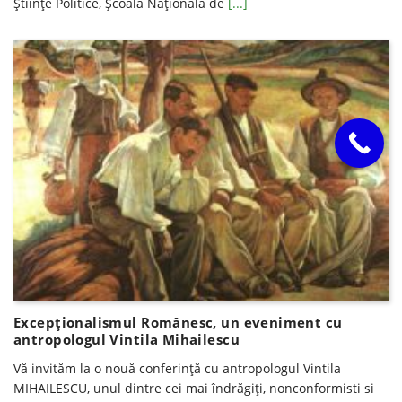
Ştiinţe Politice, Şcoala Naţională de
[...]
Excepționalismul Românesc, un eveniment cu
antropologul Vintila Mihailescu
Vă invităm la o nouă conferinţă cu antropologul Vintila
MIHAILESCU, unul dintre cei mai îndrăgiţi, nonconformisti si