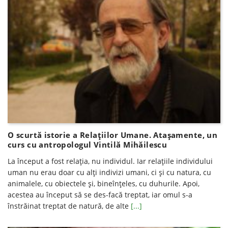
O scurtă istorie a Relațiilor Umane. Atașamente, un
curs cu antropologul Vintilă Mihăilescu
La început a fost relația, nu individul. Iar relațiile individului
uman nu erau doar cu alți indivizi umani, ci și cu natura, cu
animalele, cu obiectele și, bineînțeles, cu duhurile. Apoi,
acestea au început să se des-facă treptat, iar omul s-a
înstrăinat treptat de natură, de alte
[...]