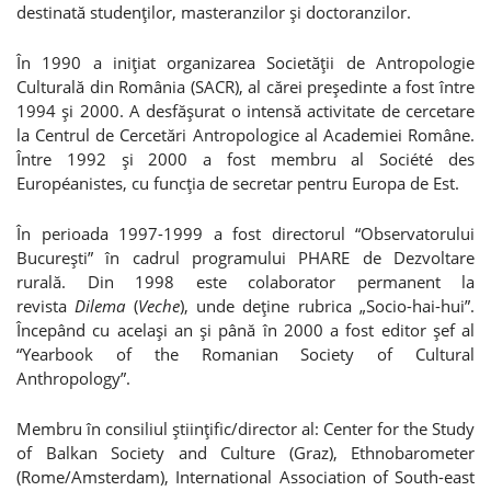
destinată studenţilor, masteranzilor şi doctoranzilor.
În 1990 a iniţiat organizarea Societăţii de Antropologie
Culturală din România (SACR), al cărei preşedinte a fost între
1994 şi 2000. A desfăşurat o intensă activitate de cercetare
la Centrul de Cercetări Antropologice al Academiei Române.
Între 1992 şi 2000 a fost membru al Société des
Européanistes, cu funcţia de secretar pentru Europa de Est.
În perioada 1997-1999 a fost directorul “Observatorului
Bucureşti” în cadrul programului PHARE de Dezvoltare
rurală. Din 1998 este colaborator permanent la
revista
Dilema
(
Veche
), unde deţine rubrica „Socio-hai-hui”.
Începând cu acelaşi an şi până în 2000 a fost editor şef al
“Yearbook of the Romanian Society of Cultural
Anthropology”.
Membru în consiliul ştiinţific/director al: Center for the Study
of Balkan Society and Culture (Graz), Ethnobarometer
(Rome/Amsterdam), International Association of South-east