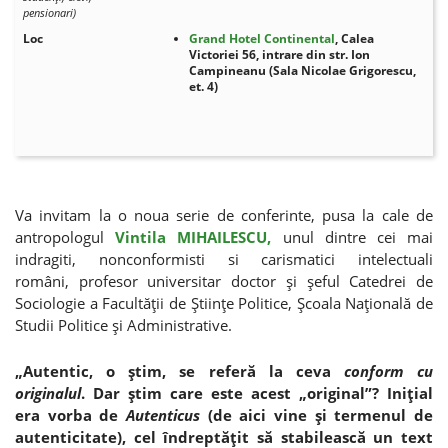
pensionari)
Loc
Grand Hotel Continental
, Calea
Victoriei 56, intrare din str. Ion
Campineanu (Sala Nicolae Grigorescu,
et. 4)
Va invitam la o noua serie de conferinte, pusa la cale de
antropologul
Vintila MIHAILESCU,
unul dintre cei mai
indragiti, nonconformisti si carismatici intelectuali
români, profesor universitar doctor şi şeful Catedrei de
Sociologie a Facultăţii de Ştiinţe Politice, Şcoala Naţională de
Studii Politice şi Administrative.
„Autentic, o ştim, se referă la ceva
conform cu
originalul
. Dar ştim care este acest „original”? Iniţial
era vorba de
Autenticus
(de aici vine şi termenul de
autenticitate), cel îndreptăţit să stabilească un text