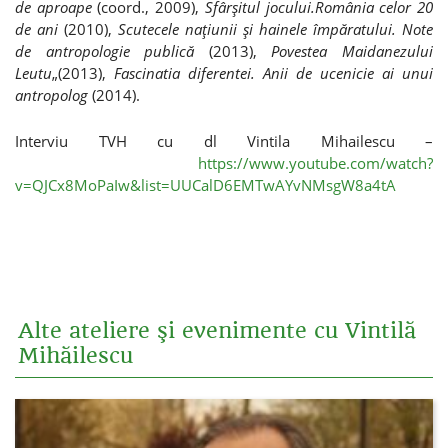
de aproape
(coord., 2009),
Sfârşitul jocului.România celor 20
de ani
(2010),
Scutecele naţiunii şi hainele împăratului. Note
de antropologie publică
(2013),
Povestea Maidanezului
Leutu
„(2013),
Fascinatia diferentei. Anii de ucenicie ai unui
antropolog
(2014).
Interviu TVH cu dl Vintila Mihailescu –
https://www.youtube.com/watch?
v=QJCx8MoPaIw&list=UUCalD6EMTwAYvNMsgW8a4tA
Alte ateliere şi evenimente cu Vintilă
Mihăilescu