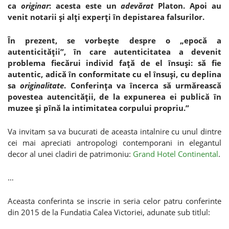
ca
originar
: acesta este un
adevărat
Platon. Apoi au
venit notarii şi alţi experţi în depistarea falsurilor.
În prezent, se vorbeşte despre o „epocă a
autenticităţii”, în care autenticitatea a devenit
problema fiecărui individ faţă de el însuşi: să fie
autentic, adică în conformitate cu el însuşi, cu deplina
sa
originalitate
. Conferinţa va încerca să urmărească
povestea autencităţii, de la expunerea ei publică în
muzee şi pînă la intimitatea corpului propriu.”
Va invitam sa va bucurati de aceasta intalnire cu unul dintre
cei mai apreciati antropologi contemporani in elegantul
decor al unei cladiri de patrimoniu:
Grand Hotel Continental
.
…
Aceasta conferinta se inscrie in seria celor patru conferinte
din 2015 de la Fundatia Calea Victoriei, adunate sub titlul: