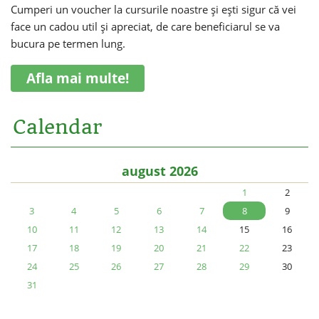
Cumperi un voucher la cursurile noastre și ești sigur că vei
face un cadou util și apreciat, de care beneficiarul se va
bucura pe termen lung.
Afla mai multe!
Calendar
august 2026
1
2
3
4
5
6
7
8
9
10
11
12
13
14
15
16
17
18
19
20
21
22
23
24
25
26
27
28
29
30
31