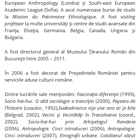
European Anthropology (Londra) şi South-east European
Academic League (Sofia). A avut numeroase burse de studii
la
Mission du Patrimoine Ethnologique
. A fost
visiting
professor
la multe universităţi şi centre de studii avansate din
Franţa, Elveţia, Germania, Belgia, Canada, Ungaria şi
Bulgaria.
A fost directorul general al Muzeului Ţăranului Român din
Bucureşti între 2005 – 2011.
În 2006 a fost decorat de Preşedintele României pentru
serviciile aduse culturii române.
Dintre lucrările sale menţionăm:
Fascinaţia diferenţei
(1999),
Socio hai-hui. O altă sociologie a tranziţiei
(2000),
Paysans de
l’histoire
(coautor, 1992),
Svakodnevica nije vise ono sti je bila
(Belgrad, 2002),
Vecini şi Vecinătăţi în Transilvania
(coord.,
2002),
Socio-hai-hui prin Arhipelagul România
(2006),
Antropologie. Cinci introduceri
(2006),
Antropologie.
Cinci introduceri
(2007),
Etnografii urbane. Cotidianul văzut