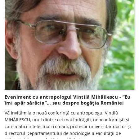
Eveniment cu antropologul Vintilă Mihăilescu - ”Eu
îmi apăr sărăcia”… sau despre bogăţia României
Vă invităm la o nouă conferinţă cu antropologul Vintilă
MIHĂILESCU, unul dintre cei mai îndrăgiţi, nonconformişti şi
carismatici intelectuali români, profesor universitar doctor şi
directorul Departamentului de Sociologie a Facultăţii de