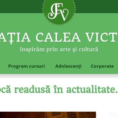
ŢIA CALEA VICT
Inspirăm prin arte şi cultură
Program cursuri
Adolescenţi
Corporate
ă readusă în actualitate. 