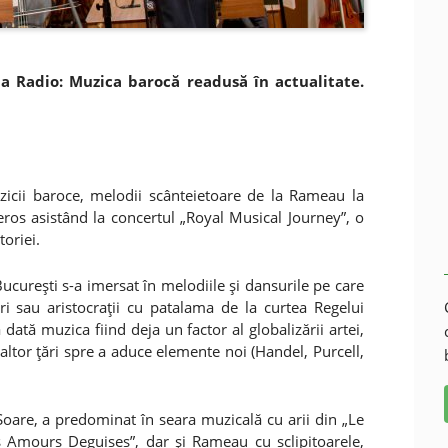
a Radio: Muzica barocă readusă în actualitate.
zicii baroce, melodii scânteietoare de la Rameau la
eros asistând la concertul „Royal Musical Journey”, o
oriei.
ucureşti s-a imersat în melodiile şi dansurile pe care
tluri sau aristocraţii cu patalama de la curtea Regelui
 dată muzica fiind deja un factor al globalizării artei,
altor ţări spre a aduce elemente noi (Handel, Purcell,
 Soare, a predominat în seara muzicală cu arii din „Le
s Amours Deguises”, dar şi Rameau cu sclipitoarele,