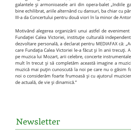
galantele şi armonioasele arii din opera-balet „Indiile 
bine echilibrat, ariile alternând cu dansuri, ba chiar cu pă
III-a da Concertului pentru două viori în la minor de Anton
Motivând alegerea organizării unui astfel de eveniment 
Fundaţiei Calea Victoriei, instituţie culturală independe
dezvoltare personală, a declarat pentru MEDIAFAX că: „A
care Fundaţia Calea Victoriei le-a făcut şi în anii trecuţ
pe muzica lui Mozart, arii celebre, concerte instrumenta
mult în trecut şi să completăm această imagine a muzici
muzică mai puţin cunoscută la noi pe care nu o găsim fo
noi o considerăm foarte frumoasă şi cu ajutorul muzici
de actuală, de vie şi dinamică.”
Newsletter