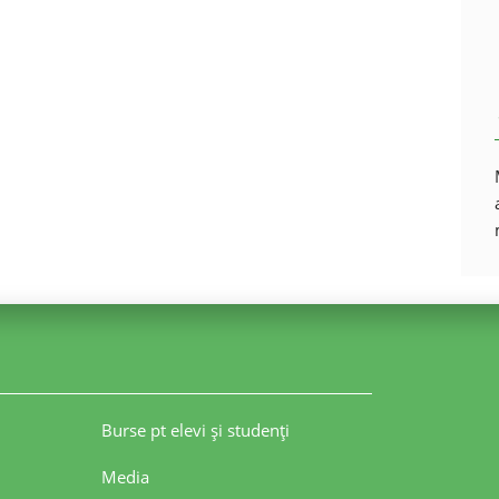
Burse pt elevi şi studenţi
Media