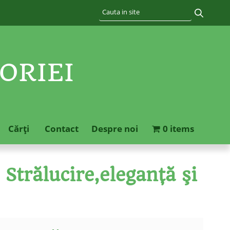
ORIEI
Cărţi
Contact
Despre noi
0 items
Strălucire,eleganţă şi