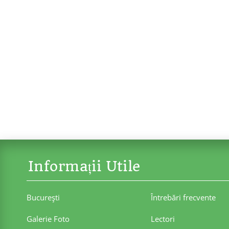
Informații Utile
Bucureşti
Întrebări frecvente
Galerie Foto
Lectori