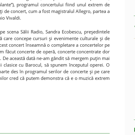
galante”), programul concertului fiind unul extrem de
rţi de concert, cum a fost magistralul Allegro, partea a
io Vivaldi.
pe scena Sălii Radio, Sandra Ecobescu, preşedintele
ntă care concepe cursuri şi evenimente culturale şi de
cest concert înseamnă o completare a concertelor pe
i. Am făcut concerte de operă, concerte concentrate dor
le. De această dată ne-am gândit să mergem puţin mai
i clasice cu Barocul, să spunem începutul operei. O
arte des în programul serilor de concerte şi pe care
enilor cred că putem demonstra că e o muzică extrem