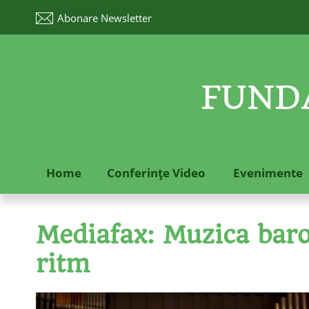
Abonare
Newsletter
FUNDA
Home
Conferinţe Video
Evenimente
Mediafax: Muzica baroc
ritm