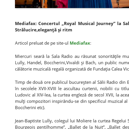
Mediafax: Concertul „Royal Musical Journey” la Sal
Strălucire,eleganţă şi ritm
Articol preluat de pe site-ul
Mediafax
:
Miercuri seară la Sala Radio au răsunat sonorităţile mu
Lully, Handel, Boccherini,Vivaldi şi Bach, un public num
călătorie muzicală regală organizată de Fundaţia Calea Vict
Timp de două ore publicul bucureşten al Sălii Radio din B
în secolele XVII-XVIII le ascultau curtenii, nobilii cu ti
Ludovic al XIV-lea, la curtea engleză de secol XVII, la acea
mulţi compozitori inspirându-se din specificul muzical al 
Boccherini etc).
Jean-Baptiste Lully, colegul lui Moliere la curtea Regelui
Bourgeois gentilhomme”, „Ballet de la Nuit”, „Ballet de