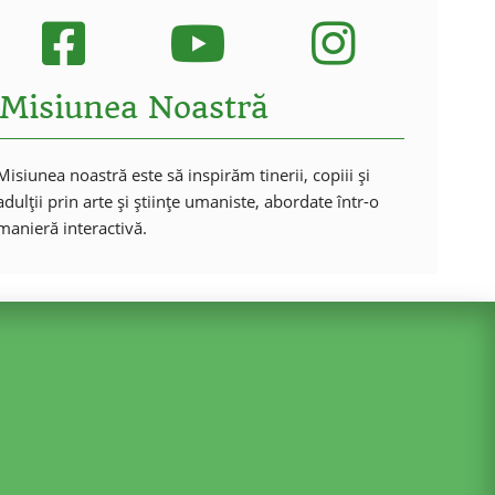
Misiunea Noastră
Misiunea noastră este să inspirăm tinerii, copiii și
adulții prin arte și științe umaniste, abordate într-o
manieră interactivă.