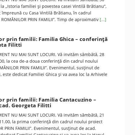
 la „Istoria familiei și povestea casei Vintilă Brătianu”,
 împreună cu Casa Vintilă Brătianu, în cadrul
IA ROMÂNILOR PRIN FAMILII”. Timp de aproximativ
[...]
or prin familii: Familia Ghica – conferinţă
a Filitti
ENT NU MAI SUNT LOCURI. Vă invităm sâmbătă, 28
.00, la cea de-a doua conferință din cadrul noului
MÂNILOR PRIN FAMILII”. Evenimentul, susținut de
i, este dedicat Familiei Ghica și va avea loc la Arhivele
or prin familii: Familia Cantacuzino –
ad. Georgeta Filitti
ENT NU MAI SUNT LOCURI. Vă invităm sâmbătă, 21
 11.00, la prima conferință din cadrul noului proiect
PRIN FAMILII”. Evenimentul, susținut de acad.
e dedicat Familiei Cantacuzino și va avea loc la Hanul