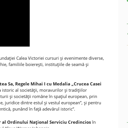
ndaţiei Calea Victoriei cursuri şi evenimente diverse,
, familiile boiereşti, instituţiile de seamă şi
tea Sa, Regele Mihai I cu Medalia „Crucea Casei
storic al societăţii, moravurilor şi tradiţiilor
urii şi societăţii române în spaţiul european, prin
juridice dintre estul şi vestul european”, şi pentru
ntică, punând în faţă adevărul istoric”.
 al Ordinului Naţional Serviciu Credincios
în