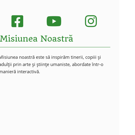
Misiunea Noastră
Misiunea noastră este să inspirăm tinerii, copiii și
adulții prin arte și științe umaniste, abordate într-o
manieră interactivă.