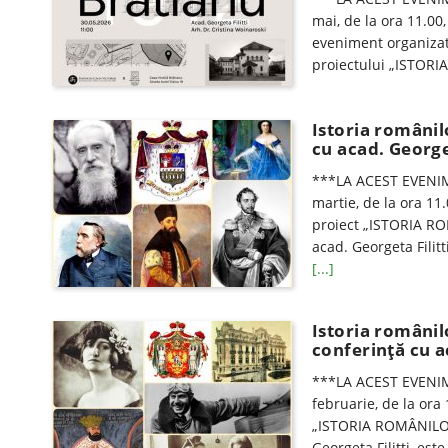
mai, de la ora 11.00,
eveniment organizat
proiectului „ISTOR
Istoria românil
cu acad. Georget
***LA ACEST EVENIM
martie, de la ora 11
proiect „ISTORIA RO
acad. Georgeta Filitt
[...]
Istoria românil
conferinţă cu ac
***LA ACEST EVENIM
februarie, de la ora
„ISTORIA ROMÂNILOR 
Georgeta Filitti, est