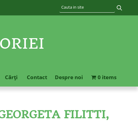
ORIEI
Cărţi
Contact
Despre noi
0 items
EORGETA FILITTI,