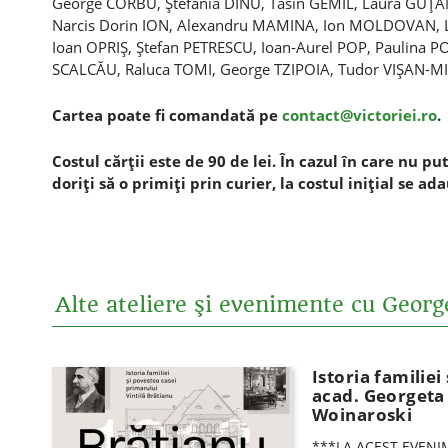
George CORBU, Ştefania DINU, Tasin GEMIL, Laura GUŢA
Narcis Dorin ION, Alexandru MAMINA, Ion MOLDOVAN, 
Ioan OPRIŞ, Ştefan PETRESCU, Ioan-Aurel POP, Paulina 
SCALCĂU, Raluca TOMI, George TZIPOIA, Tudor VIŞAN-MI
Cartea poate fi comandată pe
contact@victoriei.ro
.
Costul cărţii este de 90 de lei. În cazul în care nu pu
doriţi să o primiţi prin curier, l
a costul iniţial se ad
Alte ateliere şi evenimente cu George
Istoria familiei
acad. Georgeta F
Woinaroski
***LA ACEST EVENIM