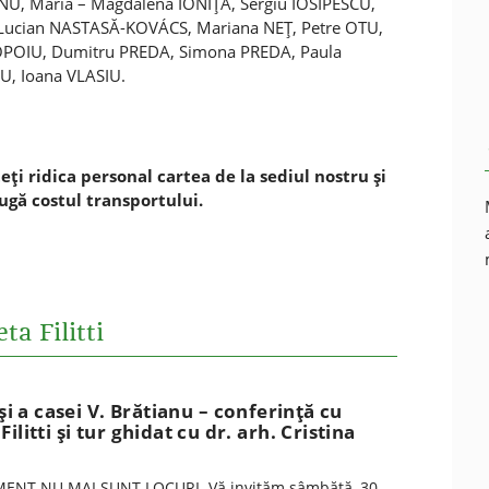
NU, Maria – Magdalena IONIŢĂ, Sergiu IOSIPESCU,
Lucian NASTASĂ-KOVÁCS, Mariana NEŢ, Petre OTU,
POPOIU, Dumitru PREDA, Simona PREDA, Paula
U, Ioana VLASIU.
teţi
ridica personal cartea de la sediul nostru şi
augă costul transportului.
ta Filitti
 și a casei V. Brătianu – conferinţă cu
ilitti și tur ghidat cu dr. arh. Cristina
ENT NU MAI SUNT LOCURI. Vă invităm sâmbătă, 30