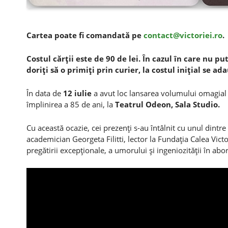
Cartea poate fi comandată pe
contact@victoriei.ro
.
Costul cărţii este de 90 de lei. În cazul în care nu pu
doriţi să o primiţi prin curier, l
a costul iniţial se ad
În data de
12 iulie
a avut loc lansarea volumului omagia
împlinirea a 85 de ani, la
Teatrul Odeon, Sala Studio.
Cu această ocazie, cei prezenţi s-au întâlnit cu unul dintr
academician Georgeta Filitti, lector la Fundaţia Calea Victo
pregătirii excepţionale, a umorului şi ingeniozităţii în abo