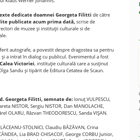
ul Klaus Werner Johannis.
exte dedicate doamnei Georgeta Filitti
de către
dite publicate
acum prima dată,
scrise de
ectori de muzee şi instituţii culturale si de
ale.
ferit autografe, a povestit despre dragostea sa pentru
 şi a intrat în dialog cu publicul. Evenimentul a fost
Calea Victoriei
, instituţie culturală care a susţinut
 Olga Sandu şi tipărit de Editura Cetatea de Scaun.
. Georgeta Filitti, semnate de:
Ionuţ VULPESCU
,
gareta NISTOR, Sergiu NISTOR, Dan MANOLACHE,
ejărel OLARU, Răzvan THEODORESCU, Sanda VIŞAN.
LĂCEANU-STOLNICI, Claudiu BĂZĂVAN, Crina
CÂNDEA, Lia BRAD CHISACOF, George CORBU Junior,