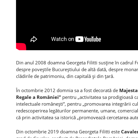
Din anul 2008 doamna Georgeta Filitti susţine în cadrul Fu
despre poveştile Bucureştiului de altă dată, despre monarhie
clădirile de patrimoniu, din capitală şi din ţară.
În octombrie 2012 domnia sa a fost decorată de
Majesta
Regale a României”
pentru „activitatea sa prodigioasă ca i
intelectuale româneşti”, pentru „promovarea integrării cult
redescoperirea legăturilor permanente, umane, comerciale, 
că prin activitatea sa istorică „promovează cercetarea aute
Din octombrie 2019 doamna Georgeta Filitti este
Cavaler