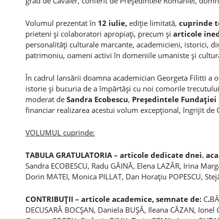
grad de Cavaler, conferit de Preşedintele României, domn
Volumul prezentat în
12 iulie,
ediţie limitată,
cuprinde t
prieteni şi colaboratori apropiaţi, precum şi
articole ine
personalităţi culturale marcante, academicieni, istorici, dir
patrimoniu, oameni activi în domeniile umaniste şi cultur
În cadrul lansării doamna academician Georgeta Filitti a o
istorie şi bucuria de a împărtăşi cu noi comorile trecutului
moderat de
Sandra Ecobescu
,
Preşedintele Fundaţiei 
financiar realizarea acestui volum excepţional, îngrijit de
VOLUMUL cuprinde:
TABULA GRATULATORIA – articole dedicate dnei. acad
Sandra ECOBESCU, Radu GĂINĂ, Elena LAZĂR, Irina Mar
Dorin MATEI, Monica PILLAT, Dan Horaţiu POPESCU, St
CONTRIBUŢII – articole academice, semnate de:
C
.
BĂ
DECUSARĂ BOCŞAN, Daniela BUŞĂ, Ileana CĂZAN, Ionel 