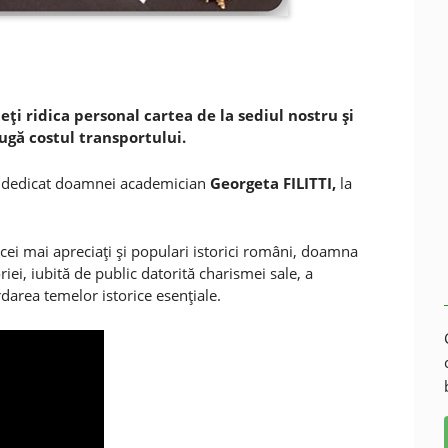
teţi
ridica personal cartea de la sediul nostru şi
augă costul transportului.
l dedicat doamnei academician
Georgeta FILITTI,
la
e cei mai apreciaţi şi populari istorici români, doamna
riei, iubită de public datorită charismei sale, a
rdarea temelor istorice esenţiale.