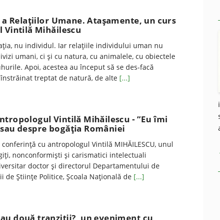
e a Relațiilor Umane. Atașamente, un curs
 Vintilă Mihăilescu
ația, nu individul. Iar relațiile individului uman nu
ivizi umani, ci și cu natura, cu animalele, cu obiectele
duhurile. Apoi, acestea au început să se des-facă
 înstrăinat treptat de natură, de alte
[...]
tropologul Vintilă Mihăilescu - ”Eu îmi
 sau despre bogăţia României
 conferinţă cu antropologul Vintilă MIHĂILESCU, unul
iţi, nonconformişti şi carismatici intelectuali
versitar doctor şi directorul Departamentului de
ii de Ştiinţe Politice, Şcoala Naţională de
[...]
au două tranziții?, un eveniment cu