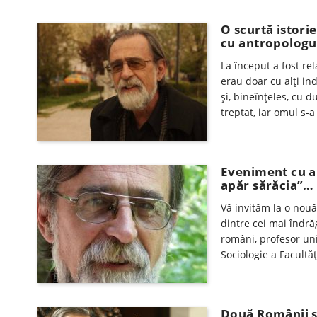
O scurtă istori
cu antropologul
La început a fost rel
erau doar cu alți ind
și, bineînțeles, cu 
treptat, iar omul s-a
Eveniment cu an
apăr sărăcia”…
Vă invităm la o nouă
dintre cei mai îndrăg
români, profesor uni
Sociologie a Facultăţ
Două Românii s