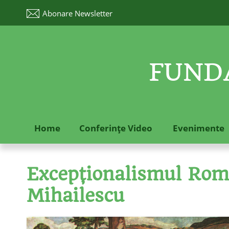
Abonare
Newsletter
FUNDA
Home
Conferinţe Video
Evenimente
Excepţionalismul Româ
Mihailescu