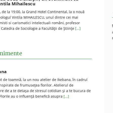
ntila Mihailescu
, de la 19:00, la Grand Hotel Continental, la o nouă
ologul Vintila MIHAILESCU, unul dintre cei mai
isti si carismatici intelectuali români, profesor
a Catedra de Sociologie a Facultăţii de Ştiinţe
[...]
venimente
ana
ut de toamnă, la un nou atelier de Ikebana, în cadrul
nspirate de frumuseţea florilor. Atelierul de
re de a te detaşa de stresul cotidian şi a te bucura de
 Florile au o influenţă benefică asupra
[...]