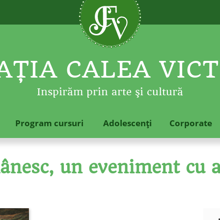
ŢIA CALEA VICT
Inspirăm prin arte şi cultură
Program cursuri
Adolescenţi
Corporate
nesc, un eveniment cu an