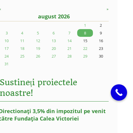
«
»
august 2026
1
2
3
4
5
6
7
8
9
10
11
12
13
14
15
16
17
18
19
20
21
22
23
24
25
26
27
28
29
30
31
Sustineți proiectele
noastre!
Directionați 3,5% din impozitul pe venit
către Fundația Calea Victoriei