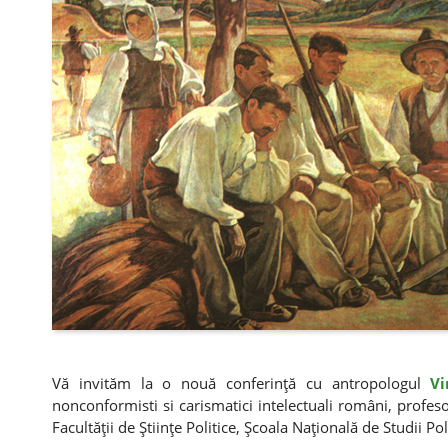
Vă invităm la o nouă conferinţă cu antropologul
Vi
nonconformisti si carismatici intelectuali români, profeso
Facultăţii de Ştiinţe Politice, Şcoala Naţională de Studii Pol