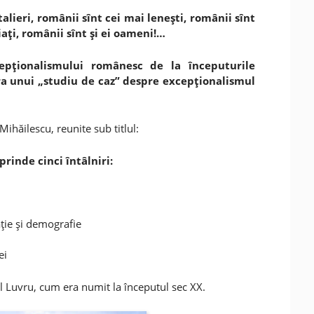
lieri, românii sînt cei mai leneşti, românii sînt
iaţi, românii sînt şi ei oameni!…
xcepţionalismului românesc de la începuturile
ra unui „studiu de caz” despre excepţionalismul
ihăilescu, reunite sub titlul:
rinde cinci întâlniri:
ţie şi demografie
ei
el Luvru, cum era numit la începutul sec XX.