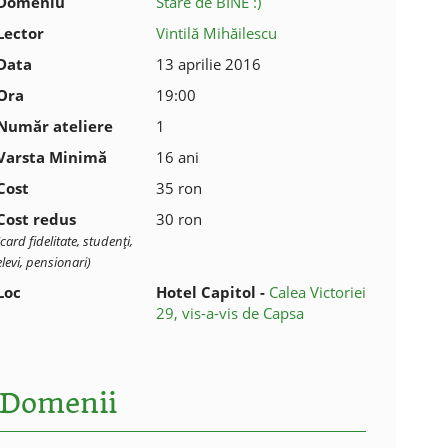
Domeniu
Stare de BINE :)
Lector
Vintilă Mihăilescu
Data
13 aprilie 2016
Ora
19:00
Număr ateliere
1
Varsta Minimă
16 ani
Cost
35 ron
Cost redus
30 ron
(card fidelitate, studenţi,
elevi, pensionari)
Loc
Hotel Capitol -
Calea Victoriei
29, vis-a-vis de Capsa
Domenii