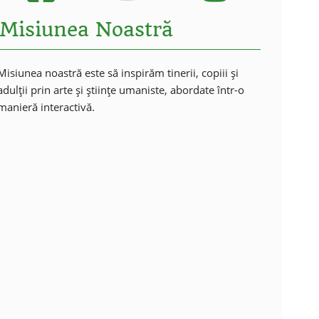
Misiunea Noastră
Misiunea noastră este să inspirăm tinerii, copiii și
adulții prin arte și științe umaniste, abordate într-o
manieră interactivă.