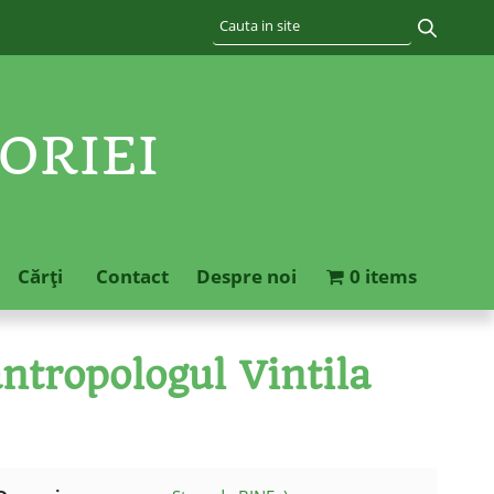
ORIEI
Cărţi
Contact
Despre noi
0 items
tropologul Vintila