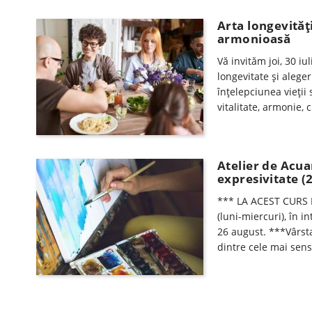
Arta longevităț
armonioasă
Vă invităm joi, 30 iul
longevitate și aleger
înțelepciunea vieții
vitalitate, armonie, 
Atelier de Acua
expresivitate (
*** LA ACEST CURS 
(luni-miercuri), în i
26 august. ***Vârst
dintre cele mai sensi