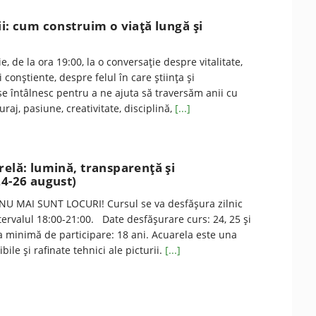
ii: cum construim o viață lungă și
ie, de la ora 19:00, la o conversație despre vitalitate,
i conștiente, despre felul în care știința și
 se întâlnesc pentru a ne ajuta să traversăm anii cu
curaj, pasiune, creativitate, disciplină,
[...]
relă: lumină, transparenţă şi
24-26 august)
NU MAI SUNT LOCURI! Cursul se va desfăşura zilnic
ntervalul 18:00-21:00. Date desfăşurare curs: 24, 25 şi
a minimă de participare: 18 ani. Acuarela este una
bile şi rafinate tehnici ale picturii.
[...]