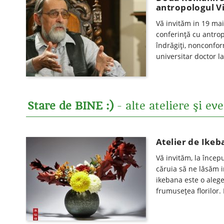
antropologul Vi
Vă invităm in 19 mai
conferinţă cu antrop
îndrăgiţi, nonconform
universitar doctor l
Stare de BINE :)
- alte ateliere şi e
Atelier de Ikeb
Vă invităm, la încep
căruia să ne lăsăm i
ikebana este o alege
frumuseţea florilor.