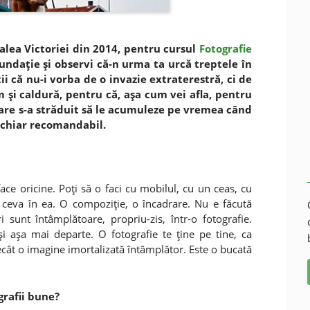
Calea Victoriei din 2014, pentru cursul
Fotografie
fundaţie şi observi că-n urma ta urcă treptele în
ii că nu-i vorba de o invazie extraterestră, ci de
m şi caldură, pentru că, aşa cum vei afla, pentru
care s-a străduit să le acumuleze pe vremea când
i chiar recomandabil.
ce oricine. Poţi să o faci cu mobilul, cu un ceas, cu
 ceva în ea. O compoziţie, o încadrare. Nu e făcută
 sunt întâmplătoare, propriu-zis, într-o fotografie.
i aşa mai departe. O fotografie te ţine pe tine, ca
ecât o imagine imortalizată întâmplător. Este o bucată
grafii bune?