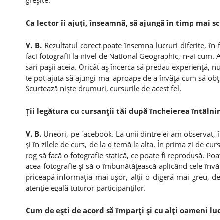
greşite.
Ca lector îi ajuţi, înseamnă, să ajungă în timp mai sc
V. B.
Rezultatul corect poate însemna lucruri diferite, în 
faci fotografii la nivel de National Geographic, n-ai cum.
sari paşii aceia. Oricât aş încerca să predau experienţă, 
te pot ajuta să ajungi mai aproape de a învăţa cum să obţi
Scurtează nişte drumuri, cursurile de acest fel.
Ţii legătura cu cursanţii tăi după încheierea întâlnir
V. B.
Uneori, pe facebook. La unii dintre ei am observat, î
şi în zilele de curs, de la o temă la alta. În prima zi de curs,
rog să facă o fotografie statică, ce poate fi reprodusă. Poa
acea fotografie şi să o îmbunătăţească aplicând cele învă
priceapă informaţia mai uşor, alţii o digeră mai greu, d
atenţie egală tuturor participanţilor.
Cum de eşti de acord să împarţi şi cu alţi oameni lucr