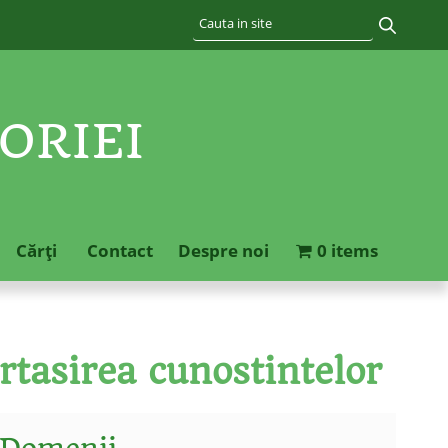
ORIEI
Cărţi
Contact
Despre noi
0 items
rtasirea cunostintelor