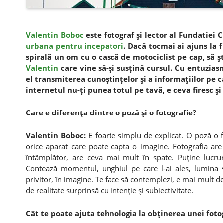
Valentin Boboc
este fotograf şi lector al Fundatiei 
urbana pentru incepatori
. Dacă tocmai ai ajuns la 
spirală un om cu o cască de motociclist pe cap, să şt
Valentin
care vine să-şi susţină cursul. Cu entuzias
el transmiterea cunoştinţelor şi a informaţiilor pe 
internetul nu-ţi punea totul pe tavă, e ceva firesc ş
Care e diferenţa dintre o poză şi o fotografie?
Valentin Boboc:
E foarte simplu de explicat. O poză o fa
orice aparat care poate capta o imagine. Fotografia are
întâmplător, are ceva mai mult în spate. Puţine lucruri
Contează momentul, unghiul pe care l-ai ales, lumina ş
privitor, în imagine. Te face să contemplezi, e mai mult d
de realitate surprinsă cu intenţie şi subiectivitate.
Cât te poate ajuta tehnologia la obţinerea unei foto