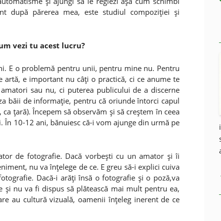
e automatisme şi ajungi să le reglezi aşa cum schimbi
nt după părerea mea, este studiul compoziţiei şi
cum vezi tu acest lucru?
ni. E o problemă pentru unii, pentru mine nu. Pentru
de artă, e important nu câţi o practică, ci ce anume te
 amatori sau nu, ci puterea publicului de a discerne
za băii de informaţie, pentru că oriunde întorci capul
 ca ţară). Începem să observăm şi să creştem în ceea
i. În 10-12 ani, bănuiesc că-i vom ajunge din urmă pe
r de fotografie. Dacă vorbeşti cu un amator şi îi
eniment, nu va înţelege de ce. E greu să-i explici cuiva
tografie. Dacă-i arăţi însă o fotografie şi o poză,va
ce şi nu va fi dispus să plătească mai mult pentru ea,
are au cultură vizuală, oamenii înţeleg inerent de ce