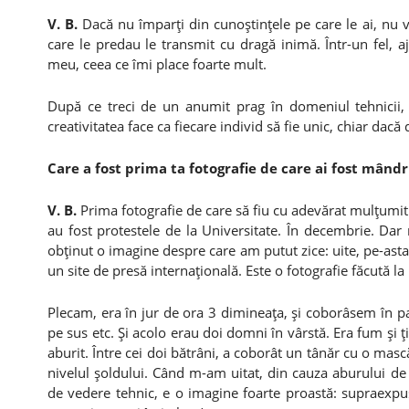
V. B.
Dacă nu împarţi din cunoştinţele pe care le ai, nu v
care le predau le transmit cu dragă inimă. Într-un fel, aj
meu, ceea ce îmi place foarte mult.
După ce treci de un anumit prag în domeniul tehnicii, a
creativitatea face ca fiecare individ să fie unic, chiar dacă
Care a fost prima ta fotografie de care ai fost mând
V. B.
Prima fotografie de care să fiu cu adevărat mulţumit
au fost protestele de la Universitate. În decembrie. D
obţinut o imagine despre care am putut zice: uite, pe-asta
un site de presă internaţională. Este o fotografie făcută la
Plecam, era în jur de ora 3 dimineaţa, şi coborâsem în 
pe sus etc. Şi acolo erau doi domni în vârstă. Era fum şi ţi
aburit. Între cei doi bătrâni, a coborât un tânăr cu o ma
nivelul şoldului. Când m-am uitat, din cauza aburului de 
de vedere tehnic, e o imagine foarte proastă: supraexpus