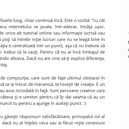
 foarte lung, chiar continuă încă. Este o vorbă: “cu cât
 era internetului se poate, într-adevar, învăţa uşor,
de orice alt tutorial online sau informaţie (scrisă sau
că poţi să întrebi nişte lucruri care nu se leagă bine în
aţia e centralizată într-un punct, aşa că nu trebuie să
ar trebui să le cauţi. Pentru că nu ai încă limbajul de
ntrebi altceva. Dacă nu are cine să-ţi explice diferenţa,
ntaj.
de compoziţie, care sunt de fapt ultimul obstacol în
ă ce ai trecut de mecanică, te loveşti de creaţie. E un
 l-au avut niciodată în faţă. Sunt persoane creative care
câteva şi e uimitor pentru că îţi dai seama că au un
muncit tu pentru a ajunge în acelaşi punct. :)
ăseşti răspunsuri satisfăcătoare, principalul rol al
, dacă nu ai înţeles ceva sau ai făcut nişte conexiuni