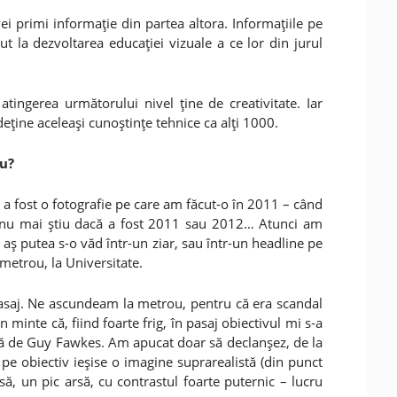
ei primi informaţie din partea altora. Informaţiile pe
ut la dezvoltarea educaţiei vizuale a ce lor din jurul
tingerea următorului nivel ţine de creativitate. Iar
 deţine aceleaşi cunoştinţe tehnice ca alţi 1000.
ru?
 a fost o fotografie pe care am făcut-o în 2011 – când
ar nu mai ştiu dacă a fost 2011 sau 2012… Atunci am
 aş putea s-o văd într-un ziar, sau într-un headline pe
 metrou, la Universitate.
pasaj. Ne ascundeam la metrou, pentru că era scandal
n minte că, fiind foarte frig, în pasaj obiectivul mi s-a
scă de Guy Fawkes. Am apucat doar să declanşez, de la
pe obiectiv ieşise o imagine suprarealistă (din punct
ă, un pic arsă, cu contrastul foarte puternic – lucru