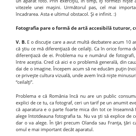
un aparat foto. Prin exerciţiu, în timp, îţi formezi nişt
vitezele unei maşini. Următorul pas, cel mai importa
încadrarea. Asta e ultimul obstacol. Şi e infinit. :)
Fotografia pare o formă de artă accesibilă tuturor, 
V. B.
E o discuţie care a avut multă dezbatere acum 10 a
că ştiu ce mă diferenţiază de ceilalţi. Ca în orice forma 
diferenţiază de ei. Problema nu e numărul de fotografi,
între aceştia. Cred că aici e o problemă generală, din cau
dai de o imagine. Începem acum să ne educăm puţin (noi,
ce priveşte cultura vizuală, unde avem încă nişte minusur
“ceilalţi”.
Problema e că România încă nu are un public consumato
explici de ce tu, ca fotograf, ceri un tarif pe un anumit ev
că aparatura e o parte foarte mica din tot ce înseamnă fo
alege întotdeauna fotografia ta. Nu va şti să explice de 
dar o va alege. În ţări precum Olanda sau Franţa, ţări c
omul e mai important decât aparatul.