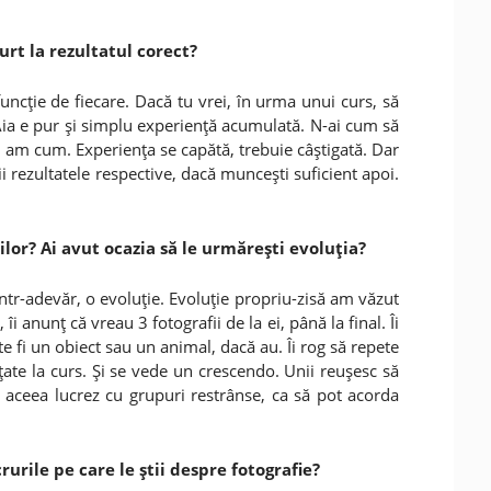
urt la rezultatul corect?
funcţie de fiecare. Dacă tu vrei, în urma unui curs, să
 Aia e pur şi simplu experienţă acumulată. N-ai cum să
nu am cum. Experienţa se capătă, trebuie câştigată. Dar
i rezultatele respective, dacă munceşti suficient apoi.
ilor? Ai avut ocazia să le urmăreşti evoluţia?
ntr-adevăr, o evoluţie. Evoluţie propriu-zisă am văzut
 îi anunţ că vreau 3 fotografii de la ei, până la final. Îi
te fi un obiect sau un animal, dacă au. Îi rog să repete
ţate la curs. Şi se vede un crescendo. Unii reuşesc să
e aceea lucrez cu grupuri restrânse, ca să pot acorda
urile pe care le ştii despre fotografie?