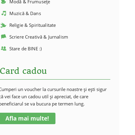
Modă & Frumusețe
Muzică & Dans
Religie & Spiritualitate
Scriere Creativă & Jurnalism
Stare de BINE :)
Card cadou
Cumperi un voucher la cursurile noastre și ești sigur
că vei face un cadou util și apreciat, de care
beneficiarul se va bucura pe termen lung.
Afla mai multe!