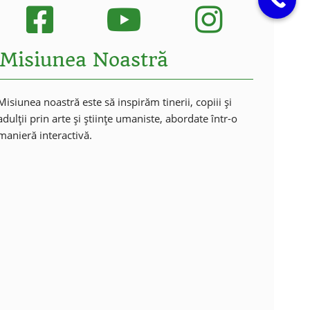
Misiunea Noastră
Misiunea noastră este să inspirăm tinerii, copiii și
adulții prin arte și științe umaniste, abordate într-o
manieră interactivă.