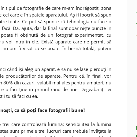
t în tipul de fotografie de care m-am îndrăgostit, zona
 cel care e în spatele aparatului. Aş fi ipocrit să spun
ntre toate. Ce pot să spun e că tehnologia nu face o
facă. Da, ajută, dar la final sunt doar nişte puncte în
e poate fi obţinută de un fotograf experimentat, cu
nu voi intra în ele. Există aparate care ne permit să
i nu am fi visat că se poate. În beznă totală, putem
ci când îşi aleg un aparat, e să nu se lase pierduţi în
 producătorilor de aparate. Pentru că, în final, vor
n 80% din cazuri, valabil mai ales pentru amatori, nu
e o faci ţine în primul rând de tine. Degeaba îţi iei
ii tu să faci cu ea.
noşti, ca să poţi face fotografii bune?
e trei care controlează lumina: sensibilitea la lumina
tea sunt primele trei lucruri care trebuie învăţate la