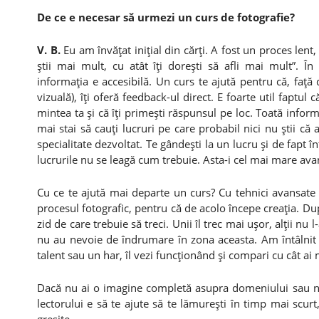
De ce e necesar să urmezi un curs de fotografie?
V. B.
Eu am învăţat iniţial din cărţi. A fost un proces lent,
ştii mai mult, cu atât îţi doreşti să afli mai mult”. În
informaţia e accesibilă. Un curs te ajută pentru că, faţă 
vizuală), îţi oferă feedback-ul direct. E foarte util faptul 
mintea ta şi că îţi primeşti răspunsul pe loc. Toată inform
mai stai să cauţi lucruri pe care probabil nici nu ştii că 
specialitate dezvoltat. Te gândeşti la un lucru şi de fapt î
lucrurile nu se leagă cum trebuie. Asta-i cel mai mare ava
Cu ce te ajută mai departe un curs? Cu tehnici avansate 
procesul fotografic, pentru că de acolo începe creaţia. Dup
zid de care trebuie să treci. Unii îl trec mai uşor, alţii nu
nu au nevoie de îndrumare în zona aceasta. Am întâlnit 
talent sau un har, îl vezi funcţionând şi compari cu cât ai 
Dacă nu ai o imagine completă asupra domeniului sau nu g
lectorului e să te ajute să te lămureşti în timp mai scurt