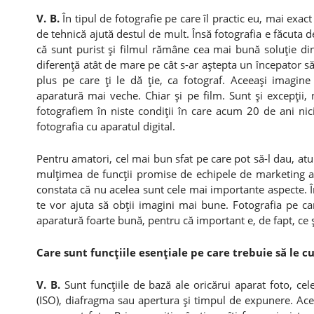
V. B.
În tipul de fotografie pe care îl practic eu, mai exac
de tehnică ajută destul de mult. Însă fotografia e făcuta de
că sunt purist şi filmul rămâne cea mai bună soluţie di
diferenţă atât de mare pe cât s-ar aştepta un începator să 
plus pe care ţi le dă ţie, ca fotograf. Aceeaşi imagin
aparatură mai veche. Chiar şi pe film. Sunt şi excepţii, 
fotografiem în niste condiţii în care acum 20 de ani nic
fotografia cu aparatul digital.
Pentru amatori, cel mai bun sfat pe care pot să-l dau, atun
mulţimea de funcţii promise de echipele de marketing ale
constata că nu acelea sunt cele mai importante aspecte. Î
te vor ajuta să obţii imagini mai bune. Fotografia pe car
aparatură foarte bună, pentru că important e, de fapt, ce şt
Care sunt funcţiile esenţiale pe care trebuie să le cu
V. B.
Sunt funcţiile de bază ale oricărui aparat foto, cel
(ISO), diafragma sau apertura şi timpul de expunere. Aces