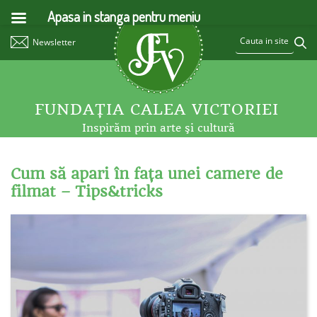
Apasa in stanga pentru meniu
Newsletter
FUNDAŢIA CALEA VICTORIEI
Inspirăm prin arte şi cultură
Cum să apari în faţa unei camere de
filmat – Tips&tricks