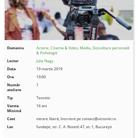
Domeniu
Actorie, Cinema & Video, Media
,
Dezvoltare personală
& Psihologie
Lector
Julia Nagy
Data
19 martie 2019
Ora
19:00
Număr
1
ateliere
Tip
Teoretic
Varsta
16 ani
Minimă
Cost
intrare liberă, înscriere pe
contact@victoriei.ro
Loc
fundație, str. C. A. Rosetti 47, et. 1, București