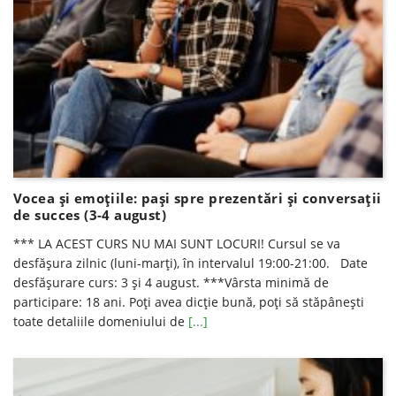
Vocea și emoțiile: pași spre prezentări și conversații
de succes (3-4 august)
*** LA ACEST CURS NU MAI SUNT LOCURI! Cursul se va
desfăşura zilnic (luni-marți), în intervalul 19:00-21:00. Date
desfăşurare curs: 3 și 4 august. ***Vârsta minimă de
participare: 18 ani. Poți avea dicție bună, poți să stăpânești
toate detaliile domeniului de
[...]