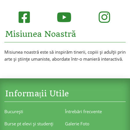
Misiunea Noastră
Misiunea noastră este să inspirăm tinerii, copiii și adulții prin
arte și științe umaniste, abordate într-o manieră interactivă.
Informații Utile
Bucureşti
Întrebări frecvente
Burse pt elevi şi studenţi
Galerie Foto