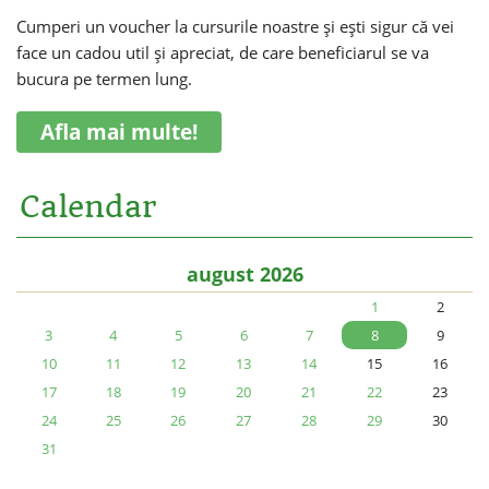
Cumperi un voucher la cursurile noastre și ești sigur că vei
face un cadou util și apreciat, de care beneficiarul se va
bucura pe termen lung.
Afla mai multe!
Calendar
august 2026
1
2
3
4
5
6
7
8
9
10
11
12
13
14
15
16
17
18
19
20
21
22
23
24
25
26
27
28
29
30
31