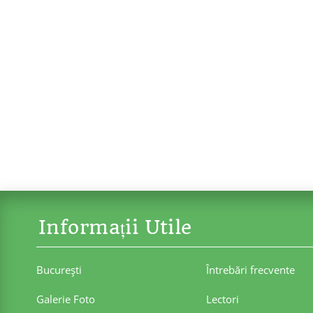
Informații Utile
Bucureşti
Întrebări frecvente
Galerie Foto
Lectori