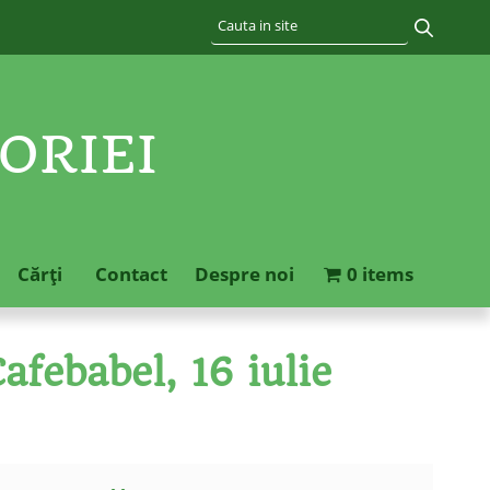
ORIEI
Cărţi
Contact
Despre noi
0 items
febabel, 16 iulie