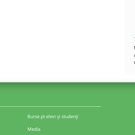
Burse pt elevi şi studenţi
Media