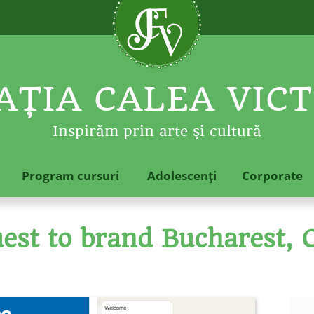
ŢIA CALEA VICT
Inspirăm prin arte şi cultură
Program cursuri
Adolescenţi
Corporate
st to brand Bucharest, Ca