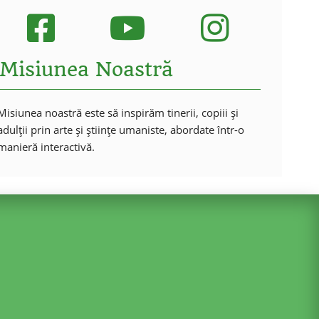
Misiunea Noastră
Misiunea noastră este să inspirăm tinerii, copiii și
adulții prin arte și științe umaniste, abordate într-o
manieră interactivă.