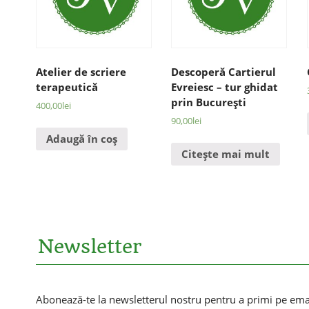
Atelier de scriere
Descoperă Cartierul
terapeutică
Evreiesc – tur ghidat
prin Bucureşti
400,00
lei
90,00
lei
Adaugă în coș
Citește mai mult
Newsletter
Abonează-te la newsletterul nostru pentru a primi pe email