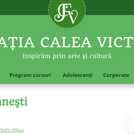
ŢIA CALEA VICT
Inspirăm prin arte şi cultură
Program cursuri
Adolescenţi
Corporate
âneşti
300,00
lei