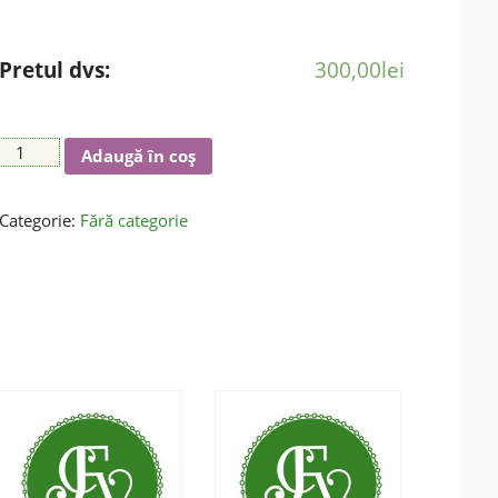
Pretul dvs:
300,00
lei
Cantitate
Adaugă în coș
Atelier
de
Categorie:
Fără categorie
Vinuri
românești