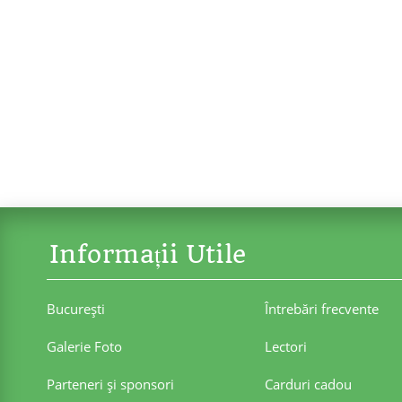
Informații Utile
Bucureşti
Întrebări frecvente
Galerie Foto
Lectori
Parteneri şi sponsori
Carduri cadou