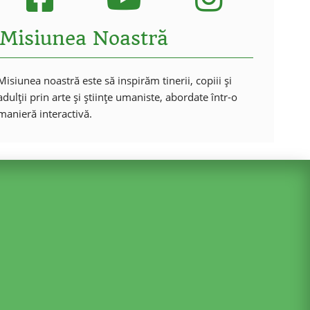
Misiunea Noastră
Misiunea noastră este să inspirăm tinerii, copiii și
adulții prin arte și științe umaniste, abordate într-o
manieră interactivă.