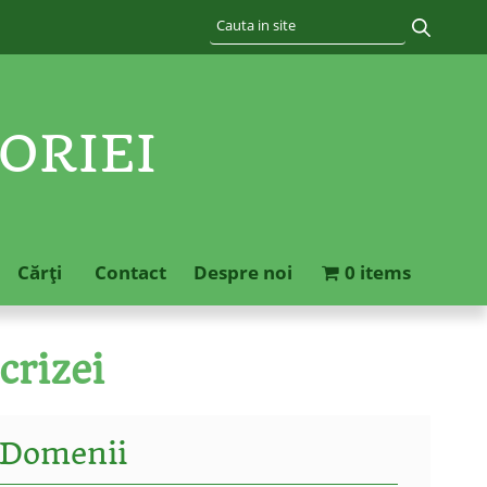
ORIEI
Cărţi
Contact
Despre noi
0 items
crizei
Domenii