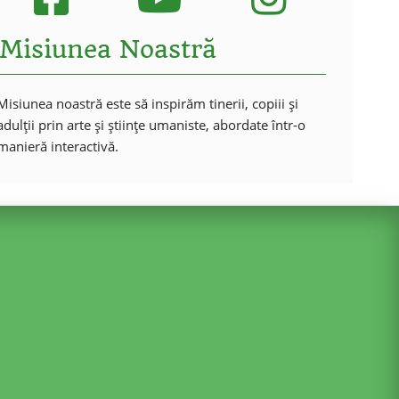
Misiunea Noastră
Misiunea noastră este să inspirăm tinerii, copiii și
adulții prin arte și științe umaniste, abordate într-o
manieră interactivă.