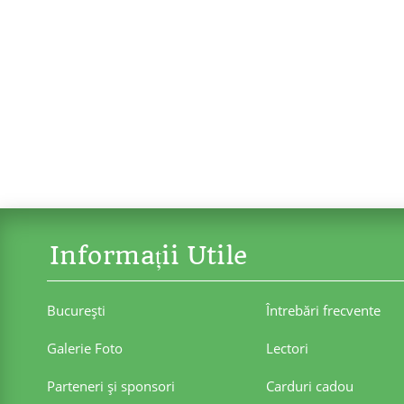
Informații Utile
Bucureşti
Întrebări frecvente
Galerie Foto
Lectori
Parteneri şi sponsori
Carduri cadou