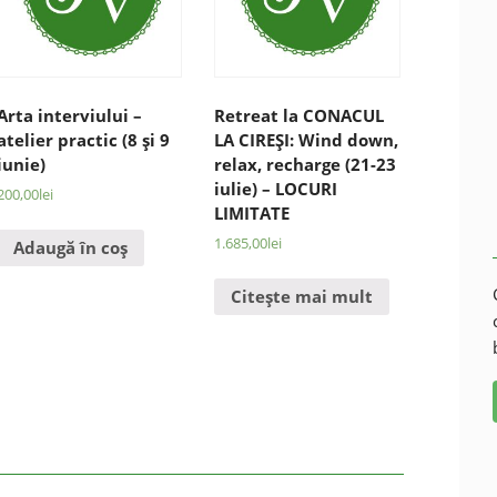
Arta interviului –
Retreat la CONACUL
atelier practic (8 şi 9
LA CIREŞI: Wind down,
iunie)
relax, recharge (21-23
iulie) – LOCURI
200,00
lei
LIMITATE
1.685,00
lei
Adaugă în coș
Citește mai mult