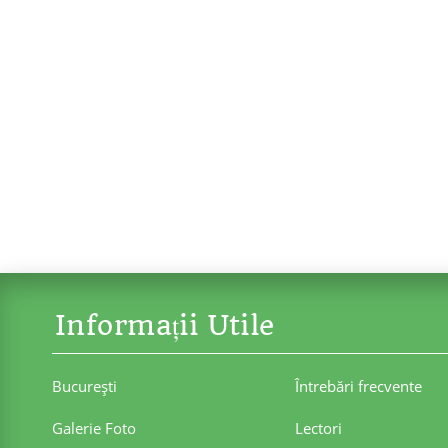
Informații Utile
Bucureşti
Întrebări frecvente
Galerie Foto
Lectori