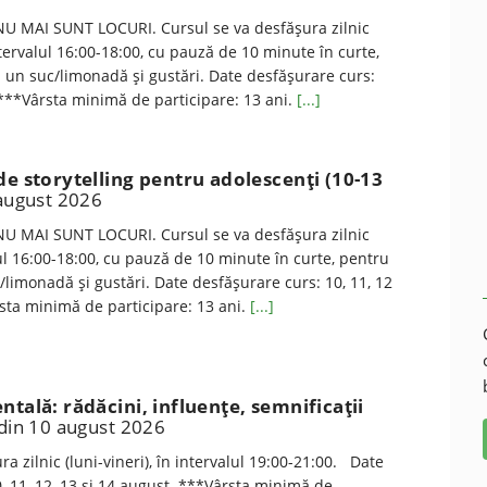
U MAI SUNT LOCURI. Cursul se va desfăşura zilnic
ntervalul 16:00-18:00, cu pauză de 10 minute în curte,
a un suc/limonadă şi gustări. Date desfăşurare curs:
 ***Vârsta minimă de participare: 13 ani.
[...]
de storytelling pentru adolescenţi (10-13
 august 2026
U MAI SUNT LOCURI. Cursul se va desfăşura zilnic
alul 16:00-18:00, cu pauză de 10 minute în curte, pentru
c/limonadă şi gustări. Date desfăşurare curs: 10, 11, 12
sta minimă de participare: 13 ani.
[...]
ntală: rădăcini, influenţe, semnificaţii
 din 10 august 2026
a zilnic (luni-vineri), în intervalul 19:00-21:00. Date
, 11, 12, 13 şi 14 august. ***Vârsta minimă de