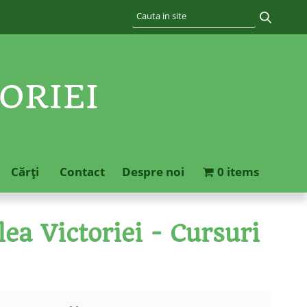
ORIEI
Cărţi
Contact
Despre noi
0 items
ea Victoriei - Cursuri