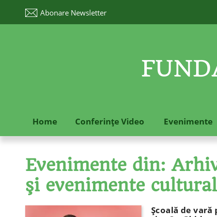
Abonare
Newsletter
FUNDA
Home
Conferinţe Video
Evenimente
Evenimente din: Arhive
şi evenimente cultura
Şcoală de vară 