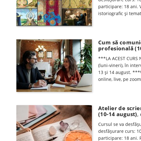
participare: 18 ani.
istoriografic și tema
Cum să comunică
profesională (1
***LA ACEST CURS N
(luni-vineri), în int
13 și 14 august. ***
online, live, pe zoo
Atelier de scrie
(10-14 august)
,
Cursul se va desfăşur
desfăşurare curs: 10
participare: 18 ani. 