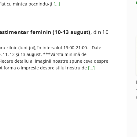
aflat cu mintea pocnindu-ți
[...]
 vestimentar feminin (10-13 august)
, din 10
a zilnic (luni-joi), în intervalul 19:00-21:00. Date
, 11, 12 şi 13 august. ***Vârsta minimă de
 Fiecare detaliu al imaginii noastre spune ceva despre
 pot forma o impresie despre stilul nostru de
[...]