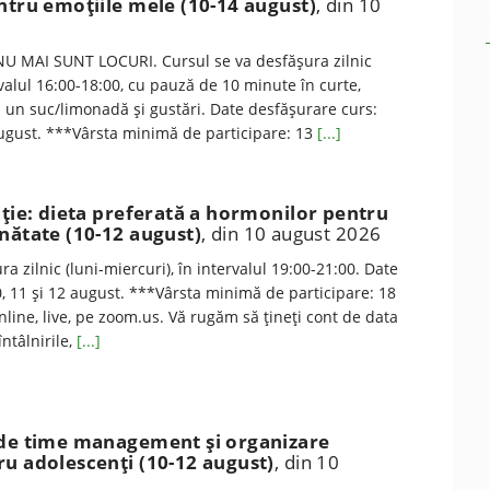
ntru emoţiile mele (10-14 august)
, din 10
U MAI SUNT LOCURI. Cursul se va desfăşura zilnic
ervalul 16:00-18:00, cu pauză de 10 minute în curte,
a un suc/limonadă şi gustări. Date desfăşurare curs:
 august. ***Vârsta minimă de participare: 13
[...]
iţie: dieta preferată a hormonilor pentru
nătate (10-12 august)
, din 10 august 2026
a zilnic (luni-miercuri), în intervalul 19:00-21:00. Date
, 11 şi 12 august. ***Vârsta minimă de participare: 18
online, live, pe zoom.us. Vă rugăm să ţineţi cont de data
întâlnirile,
[...]
 de time management şi organizare
u adolescenţi (10-12 august)
, din 10