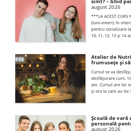
simt? – Ghid pe
august 2026
***LA ACEST CURS N
(luni-vineri), în int
pentru socializare l
10, 11, 12, 13 şi 14
Atelier de Nutr
frumuseţe şi să
Cursul se va desfăşur
desfăşurare curs: 10
ani. Cursul are loc 
şi ora la care au loc 
Şcoală de vară
personală pentr
august 2026