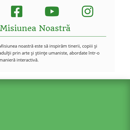
Misiunea Noastră
Misiunea noastră este să inspirăm tinerii, copiii și
adulții prin arte și științe umaniste, abordate într-o
manieră interactivă.