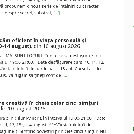
 Vă propunem o nouă serie de întâlniri cu caracter
tic despre secret, substrat,
[...]
m eficient în viaţa personală şi
0-14 august)
, din 10 august 2026
U MAI SUNT LOCURI. Cursul se va desfăşura zilnic
ervalul 19:00-21:00. Date desfăşurare curs: 10, 11, 12,
Vârsta minimă de participare: 18 ani. Cursul are loc
m.us. Vă rugăm să ţineţi cont de
[...]
re creativă în cheia celor cinci simţuri
 din 10 august 2026
a zilnic (luni-vineri), în intervalul 19:00-21:00. Date
, 11, 12, 13 și 14 august. ***Vârsta minimă de
Rațiune și Simțire: povestiri prin cele cinci simțuri Nu