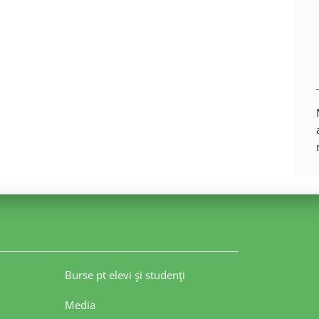
Burse pt elevi şi studenţi
Media