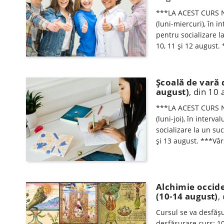
***LA ACEST CURS N
(luni-miercuri), în i
pentru socializare l
10, 11 şi 12 august.
Şcoală de vară 
august)
, din 10
***LA ACEST CURS N
(luni-joi), în interv
socializare la un su
şi 13 august. ***Vâr
Alchimie occide
(10-14 august)
,
Cursul se va desfăşur
desfăşurare curs: 10