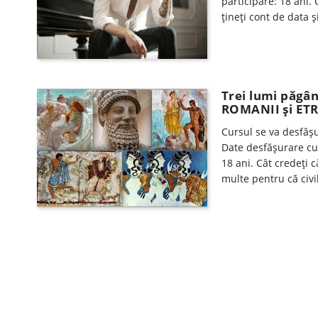
participare: 18 ani.
ţineţi cont de data şi
Trei lumi păgâ
ROMANII şi ETRU
Cursul se va desfăşu
Date desfăşurare cur
18 ani. Cât credeți c
multe pentru că civil