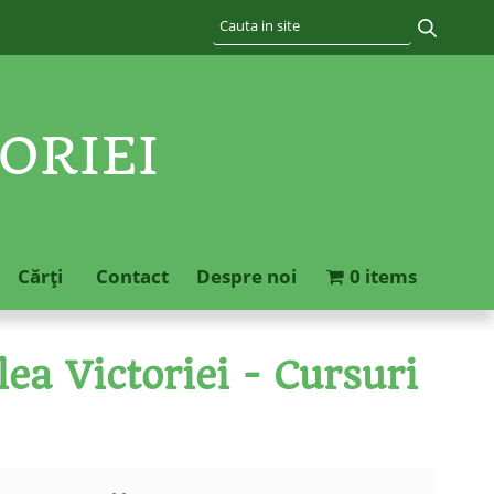
ORIEI
Cărţi
Contact
Despre noi
0 items
ea Victoriei - Cursuri