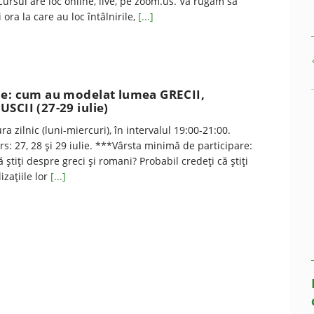
 Cursul are loc online, live, pe zoom.us. Vă rugăm să
 ora la care au loc întâlnirile,
[...]
ne: cum au modelat lumea GRECII,
SCII (27-29 iulie)
ra zilnic (luni-miercuri), în intervalul 19:00-21:00.
s: 27, 28 și 29 iulie. ***Vârsta minimă de participare:
ă știți despre greci și romani? Probabil credeți că știți
izațiile lor
[...]