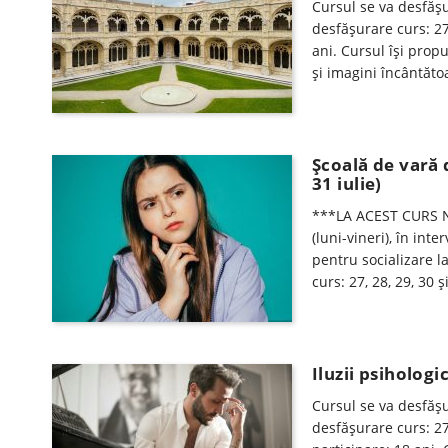
Cursul se va desfăşur
desfăşurare curs: 27
ani. Cursul își prop
și imagini încântăt
Şcoală de vară 
31 iulie)
***LA ACEST CURS N
(luni-vineri), în int
pentru socializare l
curs: 27, 28, 29, 30 
Iluzii psihologi
Cursul se va desfăşur
desfăşurare curs: 27