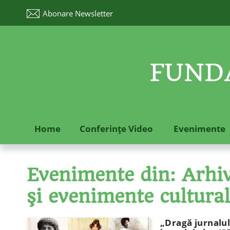
Abonare
Newsletter
FUNDA
Home
Conferinţe Video
Evenimente
Evenimente din: Arhive
şi evenimente cultura
„Dragă jurnalul