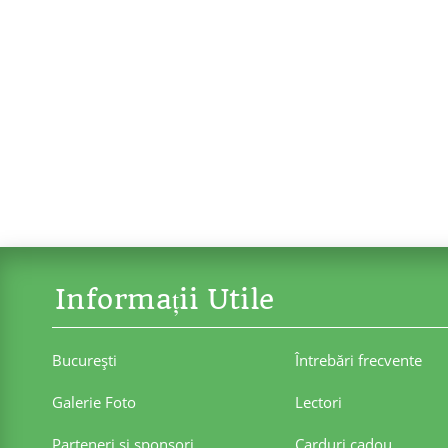
Informații Utile
Bucureşti
Întrebări frecvente
Galerie Foto
Lectori
Parteneri şi sponsori
Carduri cadou