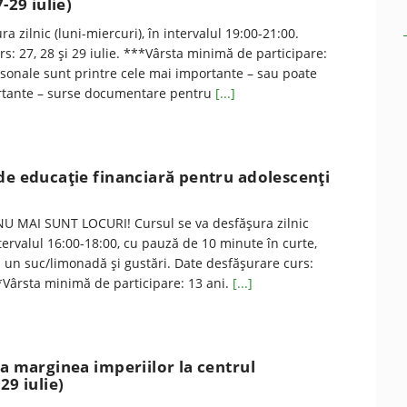
-29 iulie)
ra zilnic (luni-miercuri), în intervalul 19:00-21:00.
s: 27, 28 şi 29 iulie. ***Vârsta minimă de participare:
rsonale sunt printre cele mai importante – sau poate
ortante – surse documentare pentru
[...]
de educaţie financiară pentru adolescenţi
U MAI SUNT LOCURI! Cursul se va desfăşura zilnic
ntervalul 16:00-18:00, cu pauză de 10 minute în curte,
a un suc/limonadă şi gustări. Date desfăşurare curs:
***Vârsta minimă de participare: 13 ani.
[...]
la marginea imperiilor la centrul
29 iulie)