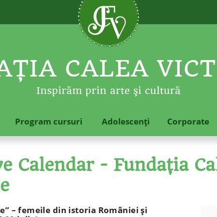
ŢIA CALEA VICT
Inspirăm prin arte şi cultură
Program cursuri
Adolescenţi
Corporate
 Calendar - Fundaţia Cal
le
e” – femeile din istoria României şi