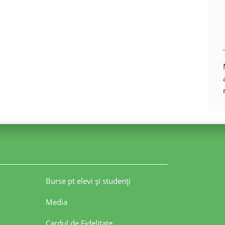
Burse pt elevi şi studenţi
Media
Cardul de Fidelitate