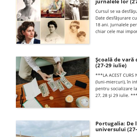
jurnalele lor (27
Cursul se va desfăşu
Date desfăşurare cur
18 ani. Jurnalele pe
chiar cele mai imp
Şcoală de vară 
(27-29 iulie)
***LA ACEST CURS N
(luni-miercuri), în i
pentru socializare l
27, 28 şi 29 iulie. 
Portugalia: De 
universului (27-