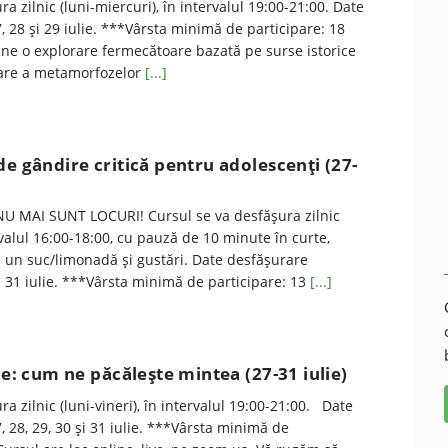
a zilnic (luni-miercuri), în intervalul 19:00-21:00. Date
, 28 şi 29 iulie. ***Vârsta minimă de participare: 18
une o explorare fermecătoare bazată pe surse istorice
oare a metamorfozelor
[...]
de gândire critică pentru adolescenţi (27-
U MAI SUNT LOCURI! Cursul se va desfăşura zilnic
ervalul 16:00-18:00, cu pauză de 10 minute în curte,
a un suc/limonadă şi gustări. Date desfăşurare
şi 31 iulie. ***Vârsta minimă de participare: 13
[...]
ce: cum ne păcăleşte mintea (27-31 iulie)
a zilnic (luni-vineri), în intervalul 19:00-21:00. Date
, 28, 29, 30 şi 31 iulie. ***Vârsta minimă de