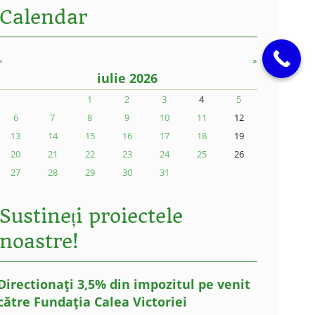
Calendar
«
»
iulie 2026
1
2
3
4
5
6
7
8
9
10
11
12
13
14
15
16
17
18
19
20
21
22
23
24
25
26
27
28
29
30
31
Sustineți proiectele
noastre!
Directionați 3,5% din impozitul pe venit
către Fundația Calea Victoriei