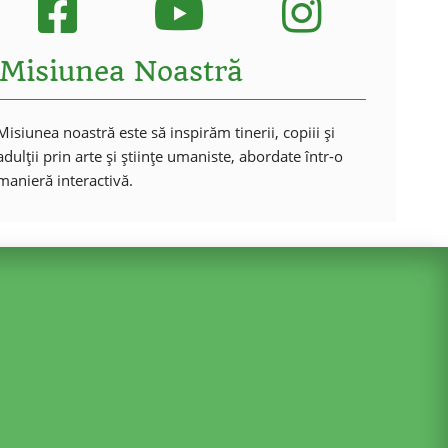
Misiunea Noastră
Misiunea noastră este să inspirăm tinerii, copiii și
adulții prin arte și științe umaniste, abordate într-o
manieră interactivă.