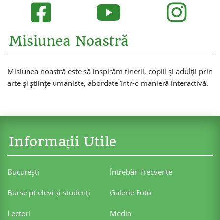
Misiunea Noastră
Misiunea noastră este să inspirăm tinerii, copiii și adulții prin
arte și științe umaniste, abordate într-o manieră interactivă.
Informații Utile
Bucureşti
Întrebări frecvente
Burse pt elevi şi studenţi
Galerie Foto
Lectori
Media