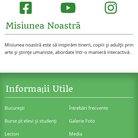
Misiunea Noastră
Misiunea noastră este să inspirăm tinerii, copiii și adulții prin
arte și științe umaniste, abordate într-o manieră interactivă.
Informații Utile
Bucureşti
Întrebări frecvente
Burse pt elevi şi studenţi
Galerie Foto
Lectori
Media