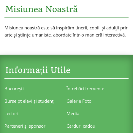
Misiunea Noastră
Misiunea noastră este să inspirăm tinerii, copiii și adulții prin
arte și științe umaniste, abordate într-o manieră interactivă.
Informații Utile
Bucureşti
Întrebări frecvente
Burse pt elevi şi studenţi
Galerie Foto
Lectori
Media
Parteneri şi sponsori
Carduri cadou