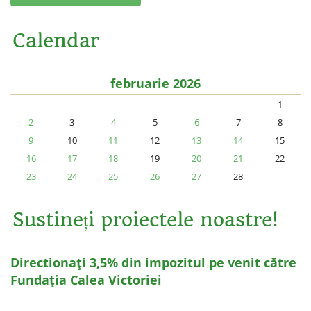
Calendar
februarie 2026
1
2
3
4
5
6
7
8
9
10
11
12
13
14
15
16
17
18
19
20
21
22
23
24
25
26
27
28
Sustineți proiectele noastre!
Directionați 3,5% din impozitul pe venit către
Fundația Calea Victoriei