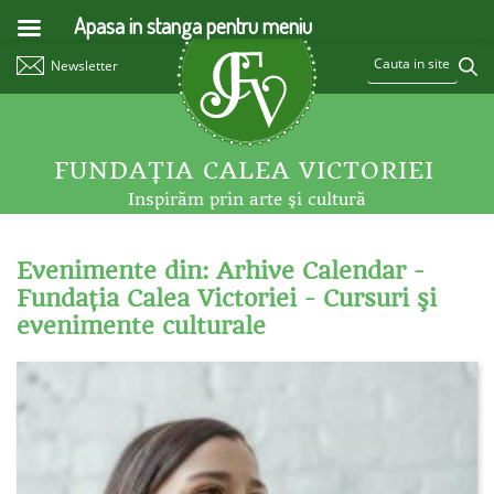
Apasa in stanga pentru meniu
Newsletter
FUNDAŢIA CALEA VICTORIEI
Inspirăm prin arte şi cultură
Evenimente din: Arhive Calendar -
Fundaţia Calea Victoriei - Cursuri şi
evenimente culturale