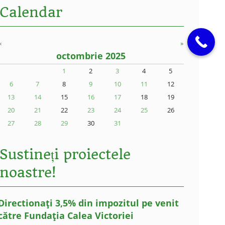
Calendar
«
»
octombrie 2025
1
2
3
4
5
6
7
8
9
10
11
12
13
14
15
16
17
18
19
20
21
22
23
24
25
26
27
28
29
30
31
Sustineți proiectele
noastre!
Directionați 3,5% din impozitul pe venit
către Fundația Calea Victoriei