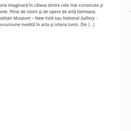
torie imaginară în câteva dintre cele mai cunoscute și
ume. Pline de istorii și de opere de artă faimoase,
politan Museum – New York sau National Gallery -
ncursiune inedită în arta și istoria lumii. Din
[...]