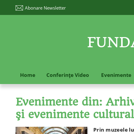
Abonare
Newsletter
FUNDA
Home
Conferinţe Video
Evenimente
Evenimente din: Arhive
şi evenimente cultura
Prin muzeele l