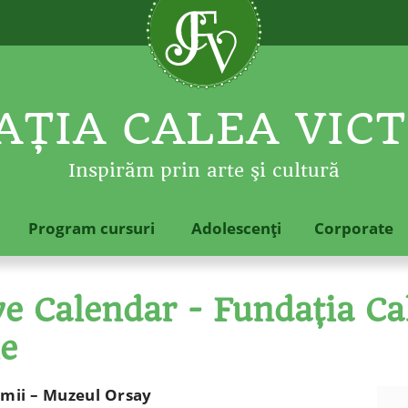
ŢIA CALEA VICT
Inspirăm prin arte şi cultură
Program cursuri
Adolescenţi
Corporate
 Calendar - Fundaţia Cal
le
umii – Muzeul Orsay