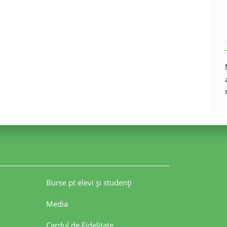
Burse pt elevi şi studenţi
Media
Cardul de Fidelitate