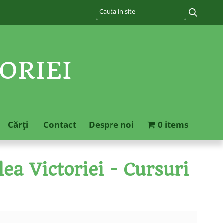
ORIEI
Cărţi
Contact
Despre noi
0 items
ea Victoriei - Cursuri