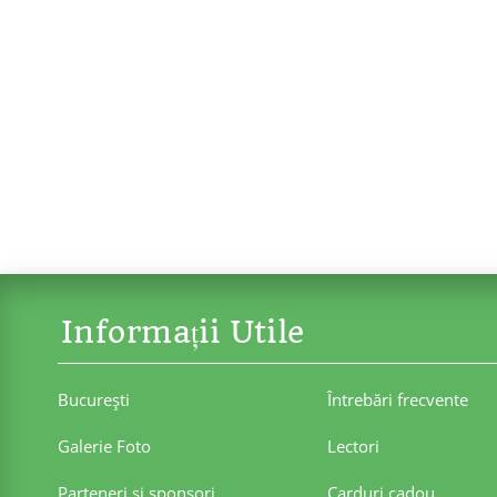
Informații Utile
Bucureşti
Întrebări frecvente
Galerie Foto
Lectori
Parteneri şi sponsori
Carduri cadou