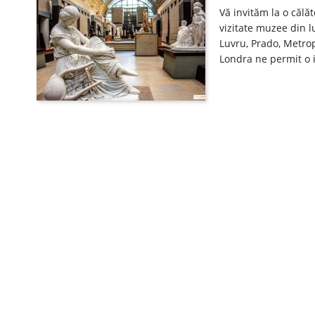
Vă invităm la o călă
vizitate muzee din l
Luvru, Prado, Metro
Londra ne permit o i