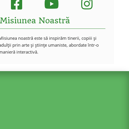
Misiunea Noastră
Misiunea noastră este să inspirăm tinerii, copiii și
adulții prin arte și științe umaniste, abordate într-o
manieră interactivă.