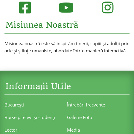
Misiunea Noastră
Misiunea noastră este să inspirăm tinerii, copiii și adulții prin
arte și științe umaniste, abordate într-o manieră interactivă.
Informații Utile
Bucureşti
Întrebări frecvente
Burse pt elevi şi studenţi
Galerie Foto
Lectori
Media