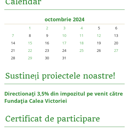
Calendar
octombrie 2024
1
2
3
4
5
6
7
8
9
10
11
12
13
14
15
16
17
18
19
20
21
22
23
24
25
26
27
28
29
30
31
Sustineți proiectele noastre!
Directionați 3,5% din impozitul pe venit către
Fundația Calea Victoriei
Certificat de participare