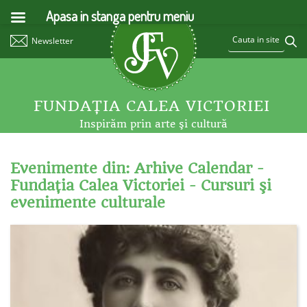
Apasa in stanga pentru meniu
Newsletter
FUNDAŢIA CALEA VICTORIEI
Inspirăm prin arte şi cultură
Evenimente din: Arhive Calendar -
Fundaţia Calea Victoriei - Cursuri şi
evenimente culturale