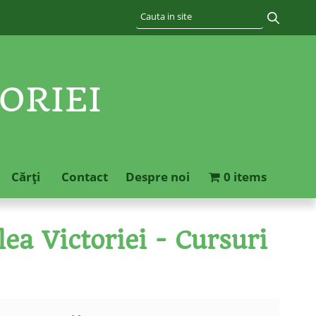
ORIEI
Cărţi
Contact
Despre noi
0 items
ea Victoriei - Cursuri