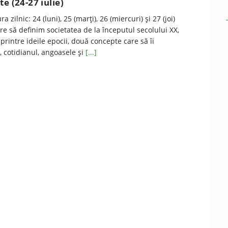
e (24-27 iulie)
 zilnic: 24 (luni), 25 (marţi), 26 (miercuri) și 27 (joi)
ere să definim societatea de la începutul secolului XX,
printre ideile epocii, două concepte care să îi
e, cotidianul, angoasele și
[...]