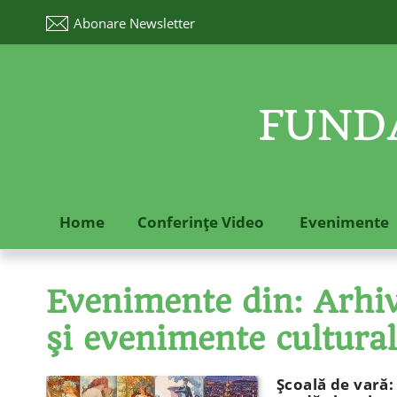
Abonare
Newsletter
FUNDA
Home
Conferinţe Video
Evenimente
Evenimente din: Arhive
şi evenimente cultura
Şcoală de vară: