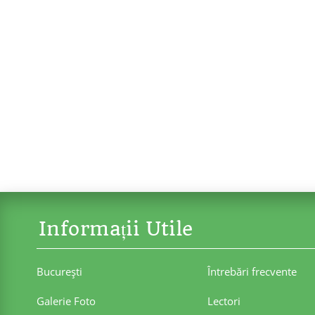
Informații Utile
Bucureşti
Întrebări frecvente
Galerie Foto
Lectori