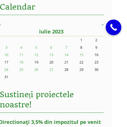
Calendar
«
»
iulie 2023
1
2
3
4
5
6
7
8
9
10
11
12
13
14
15
16
17
18
19
20
21
22
23
24
25
26
27
28
29
30
31
Sustineți proiectele
noastre!
Directionați 3,5% din impozitul pe venit