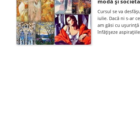
modă şi societat
Cursul se va desfăşura
iulie. Dacă ni s-ar c
am găsi cu ușurință 
înfățișeze aspirațiil