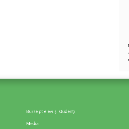
Burse pt elevi şi studenţi
Media