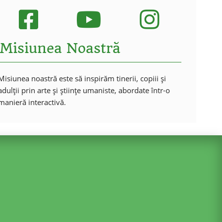
Misiunea Noastră
Misiunea noastră este să inspirăm tinerii, copiii și
adulții prin arte și științe umaniste, abordate într-o
manieră interactivă.