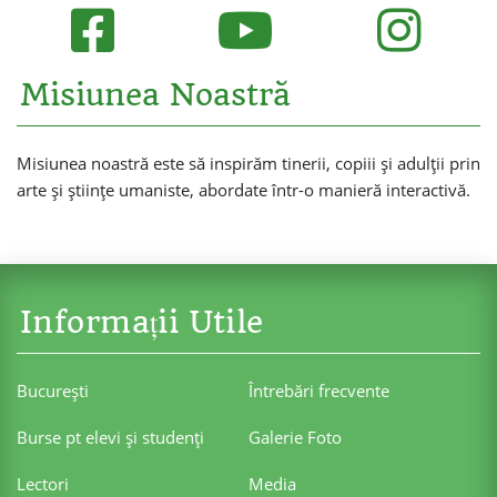
Misiunea Noastră
Misiunea noastră este să inspirăm tinerii, copiii și adulții prin
arte și științe umaniste, abordate într-o manieră interactivă.
Informații Utile
Bucureşti
Întrebări frecvente
Burse pt elevi şi studenţi
Galerie Foto
Lectori
Media