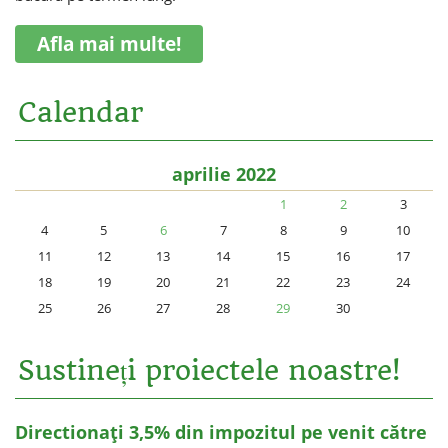
Afla mai multe!
Calendar
aprilie 2022
1
2
3
4
5
6
7
8
9
10
11
12
13
14
15
16
17
18
19
20
21
22
23
24
25
26
27
28
29
30
Sustineți proiectele noastre!
Directionați 3,5% din impozitul pe venit către