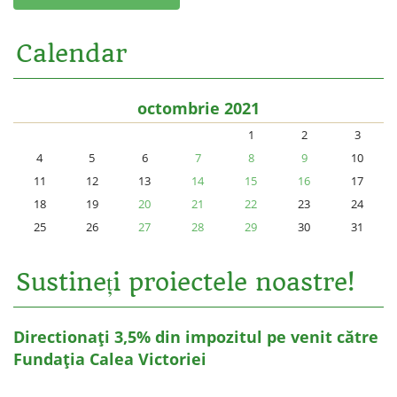
Calendar
octombrie 2021
1
2
3
4
5
6
7
8
9
10
11
12
13
14
15
16
17
18
19
20
21
22
23
24
25
26
27
28
29
30
31
Sustineți proiectele noastre!
Directionați 3,5% din impozitul pe venit către
Fundația Calea Victoriei