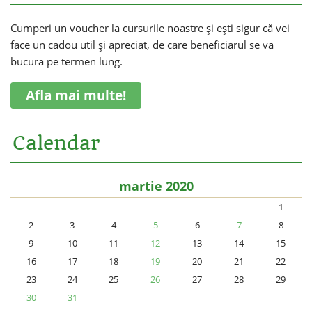
Cumperi un voucher la cursurile noastre și ești sigur că vei
face un cadou util și apreciat, de care beneficiarul se va
bucura pe termen lung.
Afla mai multe!
Calendar
martie 2020
1
2
3
4
5
6
7
8
9
10
11
12
13
14
15
16
17
18
19
20
21
22
23
24
25
26
27
28
29
30
31