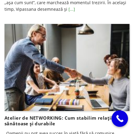
„așa cum sunt”, care marchează momentul trezirii. În același
timp, Vipassana desemnează și
[...]
Atelier de NETWORKING: Cum stabilim relaţii
sănătoase şi durabile
„Oamenii nu pot avea succes în viață fără să comunice