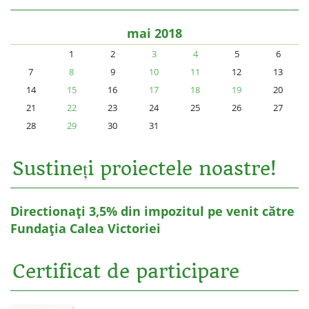
mai 2018
1
2
3
4
5
6
7
8
9
10
11
12
13
14
15
16
17
18
19
20
21
22
23
24
25
26
27
28
29
30
31
Sustineți proiectele noastre!
Directionați 3,5% din impozitul pe venit către
Fundația Calea Victoriei
Certificat de participare