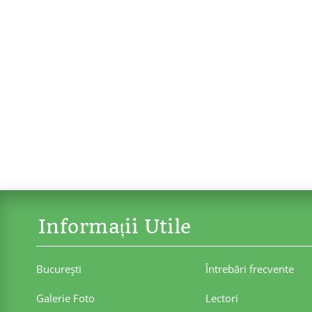
Informații Utile
Bucureşti
Întrebări frecvente
Galerie Foto
Lectori