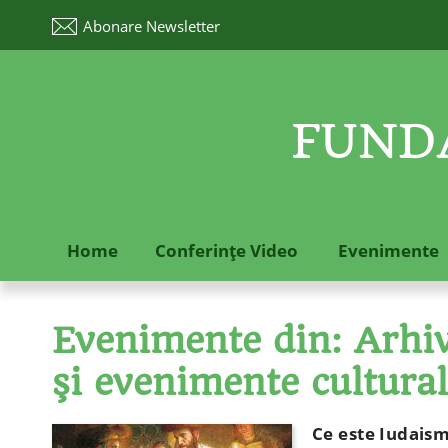
Abonare
Newsletter
FUNDA
Home
Conferinţe Video
Evenimente
Evenimente din: Arhive
şi evenimente cultura
Ce este Iudais