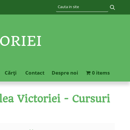
ORIEI
Cărţi
Contact
Despre noi
0 items
ea Victoriei - Cursuri