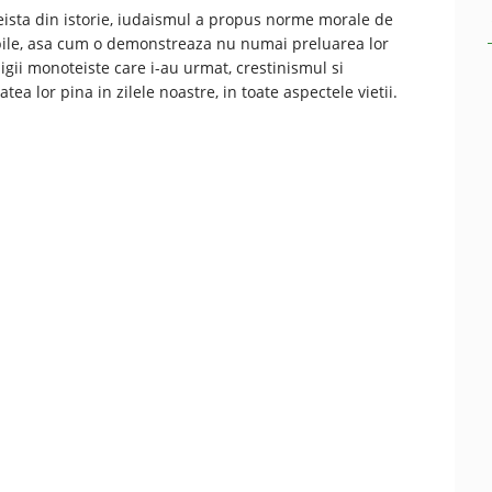
eista din istorie, iudaismul a propus norme morale de
bile, asa cum o demonstreaza nu numai preluarea lor
ligii monoteiste care i-au urmat, crestinismul si
tatea lor pina in zilele noastre, in toate aspectele vietii.