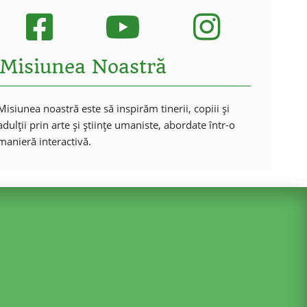
Misiunea Noastră
Misiunea noastră este să inspirăm tinerii, copiii și
adulții prin arte și științe umaniste, abordate într-o
manieră interactivă.