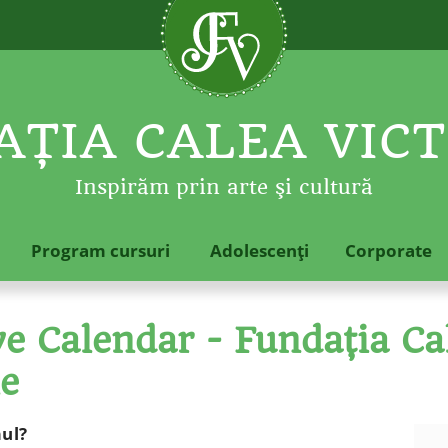
ŢIA CALEA VICT
Inspirăm prin arte şi cultură
Program cursuri
Adolescenţi
Corporate
 Calendar - Fundaţia Cal
le
mul?