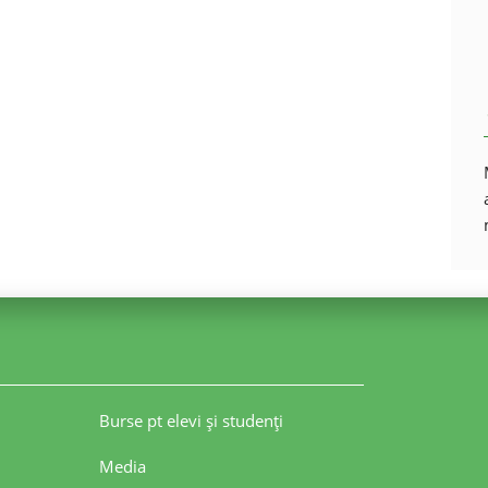
Burse pt elevi şi studenţi
Media