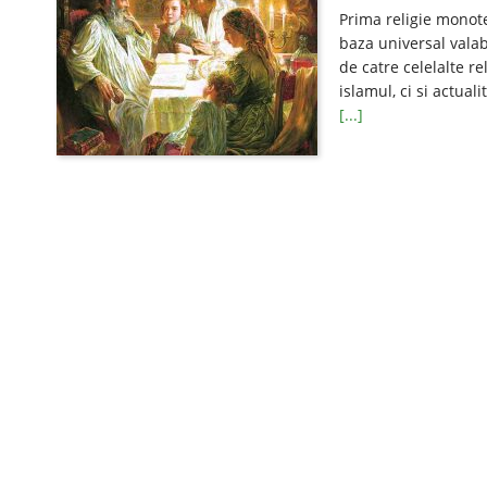
Prima religie monot
baza universal vala
de catre celelalte re
islamul, ci si actuali
[...]