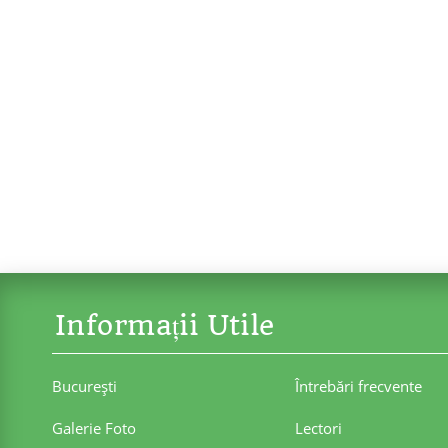
Informații Utile
Bucureşti
Întrebări frecvente
Galerie Foto
Lectori