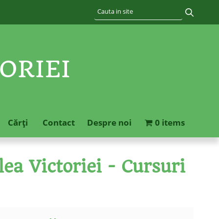
ORIEI
Cărţi
Contact
Despre noi
0 items
ea Victoriei - Cursuri