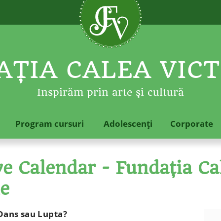
ŢIA CALEA VICT
Inspirăm prin arte şi cultură
Program cursuri
Adolescenţi
Corporate
 Calendar - Fundaţia Cal
le
 Dans sau Lupta?