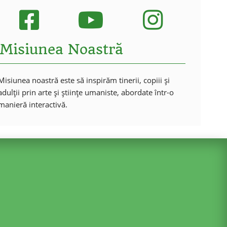
Misiunea Noastră
Misiunea noastră este să inspirăm tinerii, copiii și
adulții prin arte și științe umaniste, abordate într-o
manieră interactivă.