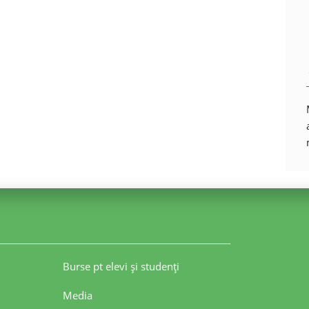
Burse pt elevi şi studenţi
Media