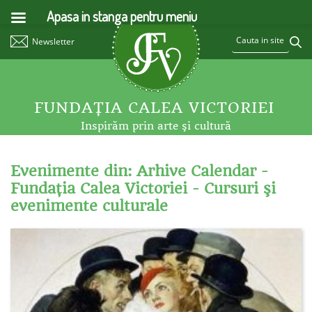
Apasa in stanga pentru meniu
Newsletter
FUNDAŢIA CALEA VICTORIEI
Inspirăm prin arte şi cultură
Evenimente din: Arhive Calendar -
Fundaţia Calea Victoriei - Cursuri şi
evenimente culturale