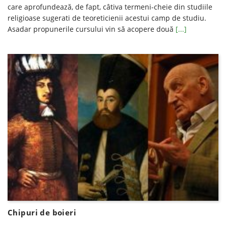
care aprofundează, de fapt, câtiva termeni-cheie din studiile
religioase sugerati de teoreticienii acestui camp de studiu.
Asadar propunerile cursului vin să acopere două
[...]
Chipuri de boieri