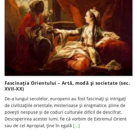
Fascinaţia Orientului – Artă, modă şi societate (sec.
XVII-XX)
De-a lungul secolelor, europenii au fost fascinați și intrigați
de civilizațiile orientale, misterioase și enigmatice, pline de
povești nespuse și de coduri culturale dificil de descifrat.
Descoperirea acestei lumi, fie că vorbim de Extremul Orient
sau de cel Apropiat, ține în egală
[...]