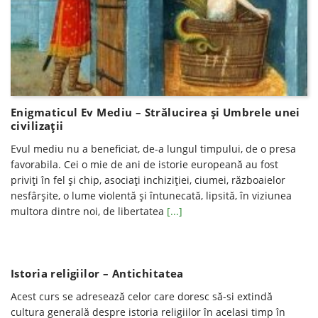
Enigmaticul Ev Mediu – Strălucirea şi Umbrele unei
civilizaţii
Evul mediu nu a beneficiat, de-a lungul timpului, de o presa
favorabila. Cei o mie de ani de istorie europeană au fost
priviți în fel și chip, asociați inchiziției, ciumei, războaielor
nesfârșite, o lume violentă și întunecată, lipsită, în viziunea
multora dintre noi, de libertatea
[...]
Istoria religiilor – Antichitatea
Acest curs se adresează celor care doresc să-si extindă
cultura generală despre istoria religiilor în acelasi timp în