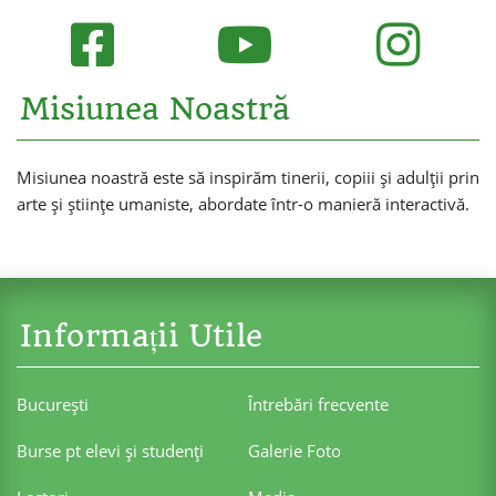
Misiunea Noastră
Misiunea noastră este să inspirăm tinerii, copiii și adulții prin
arte și științe umaniste, abordate într-o manieră interactivă.
Informații Utile
Bucureşti
Întrebări frecvente
Burse pt elevi şi studenţi
Galerie Foto