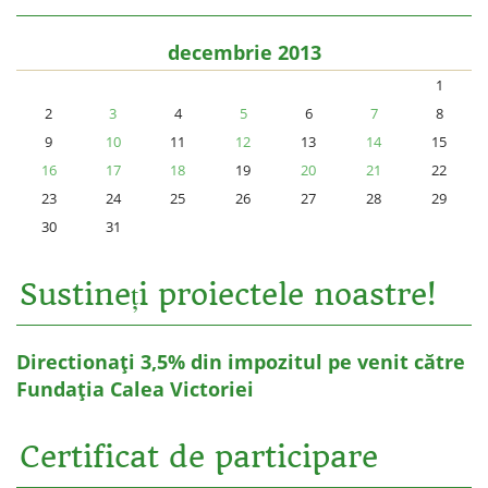
decembrie 2013
1
2
3
4
5
6
7
8
9
10
11
12
13
14
15
16
17
18
19
20
21
22
23
24
25
26
27
28
29
30
31
Sustineți proiectele noastre!
Directionați 3,5% din impozitul pe venit către
Fundația Calea Victoriei
Certificat de participare