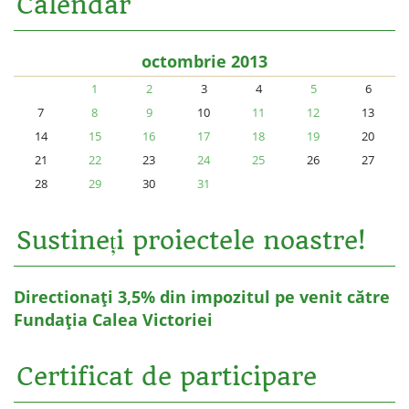
Calendar
octombrie 2013
1
2
3
4
5
6
7
8
9
10
11
12
13
14
15
16
17
18
19
20
21
22
23
24
25
26
27
28
29
30
31
Sustineți proiectele noastre!
Directionați 3,5% din impozitul pe venit către
Fundația Calea Victoriei
Certificat de participare