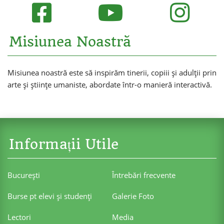
Misiunea Noastră
Misiunea noastră este să inspirăm tinerii, copiii și adulții prin
arte și științe umaniste, abordate într-o manieră interactivă.
Informații Utile
Bucureşti
Întrebări frecvente
Burse pt elevi şi studenţi
Galerie Foto
Lectori
Media