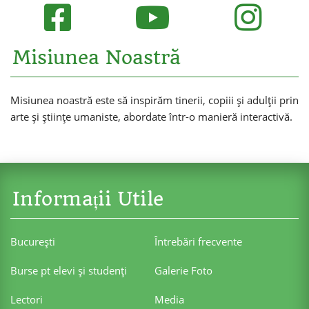
Misiunea Noastră
Misiunea noastră este să inspirăm tinerii, copiii și adulții prin
arte și științe umaniste, abordate într-o manieră interactivă.
Informații Utile
Bucureşti
Întrebări frecvente
Burse pt elevi şi studenţi
Galerie Foto
Lectori
Media