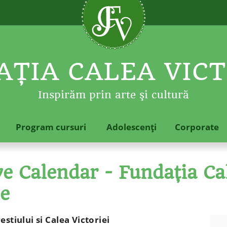
ŢIA CALEA VICT
Inspirăm prin arte şi cultură
Program cursuri
Adolescenţi
Corporate
 Calendar - Fundaţia Cal
le
stiului si Calea Victoriei