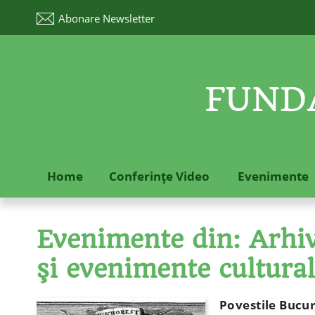
Abonare
Newsletter
FUNDA
Home
Conferinţe Video
Evenimente
Evenimente din: Arhive
şi evenimente cultura
Povestile Bucure