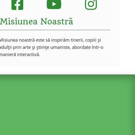
Misiunea Noastră
Misiunea noastră este să inspirăm tinerii, copiii și
adulții prin arte și științe umaniste, abordate într-o
manieră interactivă.