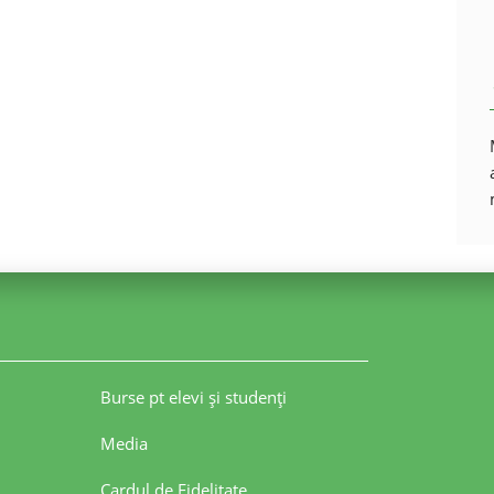
Burse pt elevi şi studenţi
Media
Cardul de Fidelitate