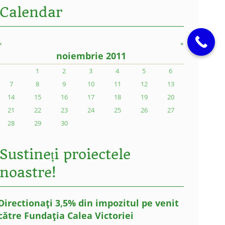
Calendar
«
»
noiembrie 2011
1
2
3
4
5
6
7
8
9
10
11
12
13
14
15
16
17
18
19
20
21
22
23
24
25
26
27
28
29
30
Sustineți proiectele
noastre!
Directionați 3,5% din impozitul pe venit
către Fundația Calea Victoriei