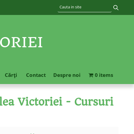
ORIEI
Cărţi
Contact
Despre noi
0 items
ea Victoriei - Cursuri