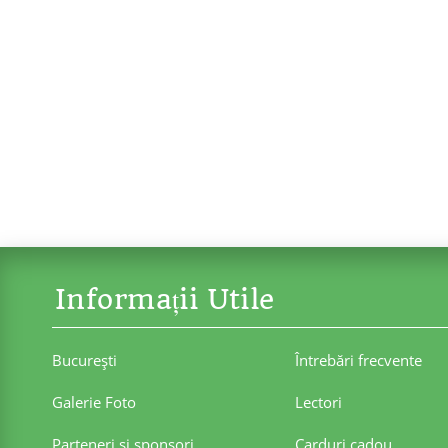
Informații Utile
Bucureşti
Întrebări frecvente
Galerie Foto
Lectori
Parteneri şi sponsori
Carduri cadou