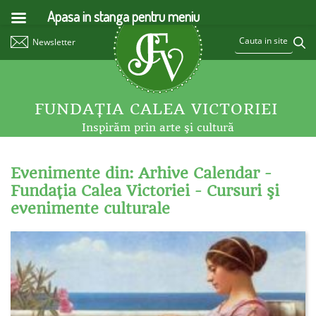
Apasa in stanga pentru meniu
Newsletter
FUNDAŢIA CALEA VICTORIEI
Inspirăm prin arte şi cultură
Evenimente din: Arhive Calendar -
Fundaţia Calea Victoriei - Cursuri şi
evenimente culturale