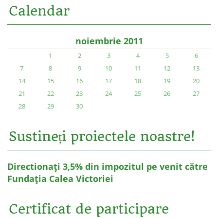
Calendar
noiembrie 2011
1
2
3
4
5
6
7
8
9
10
11
12
13
14
15
16
17
18
19
20
21
22
23
24
25
26
27
28
29
30
Sustineți proiectele noastre!
Directionați 3,5% din impozitul pe venit către
Fundația Calea Victoriei
Certificat de participare